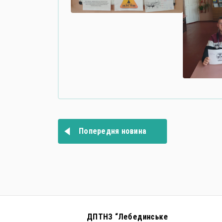
Навігація
записів
Попередня новина
ДПТНЗ “Лебединське