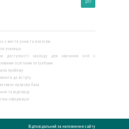
рії з життя учнів та вчителів
рія училища
ви доступності закладу для навчання осіб з
ливими освітніми потребами
вила прийому
ументи до вступу
мативно-правова база
ння та відповіді
ічна інформація
Відповідальний за наповнення сайту