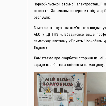
Чорнобильської атомної електростанції, 
століття. За числом потерпілих від авар
республік.
З метою вшанування пам’яті про подвиг уча
АЕС у ДПТНЗ «Лебединське вище профес
тематичну виставку «Гірчить Чорнобиль кр
Подвиг».
Пам’ятаємо про скорботні сторінки нашої і
заради нас. Світова спільнота не має допу