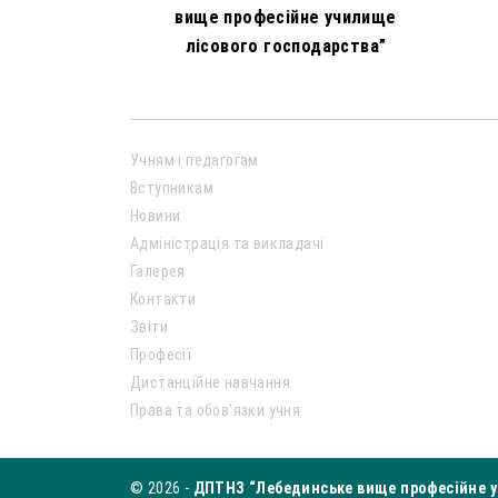
вище професійне училище
лісового господарства”
Учням і педагогам
Вступникам
Новини
Адміністрація та викладачі
Галерея
Контакти
Звіти
Професії
Дистанційне навчання
Права та обов’язки учня
© 2026 -
ДПТНЗ “Лебединське вище професійне у