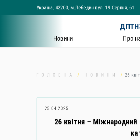
Skip
Україна, 42200, м.Лебедин вул. 19 Серпня, 61.
to
content
ДПТНЗ
Новини
Про н
ГОЛОВНА
НОВИНИ
26 кві
25.04.2025
26 квітня – Міжнародний 
ка