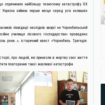
що спричинило найбільшу техногенну катастрофу ХХ
ії Україна займає перше місце серед усіх колишніх
сників ліквідації наслідків аварії на Чорнобильській
ійне училище лісового господарства» проведено
ізь роки…», історичний квест «Чорнобиль. Трагедія.
сторії, про людей, які принесли в жертву свої життя
стити повторення такої жахливої катастрофи.