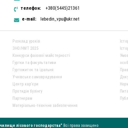
телефон:
+380(5445)21361
e-mail:
lebedin_vpu@ukr.net
Розклад уроків
Істо
ЗНО/НМТ 2025
Істо
Конкурси фахової майстерності
Умо
Гуртки та факультативи
особ
Гуртожиток та їдальня
Пра
Учнівське самоврядування
Док
Центр кар’єри
Нор
Протидія булінгу
Пита
Партнерам
Публ
Матеріально-технічне забезпечення
чилище лісового господарства”
Всі права захищено