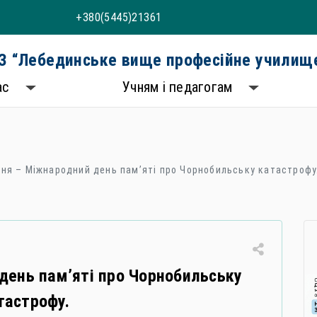
+380(5445)21361
 “Лебединське вище професійне училище
ас
Учням і педагогам
тня – Міжнародний день памʼяті про Чорнобильську катастрофу
день памʼяті про Чорнобильську
тастрофу.