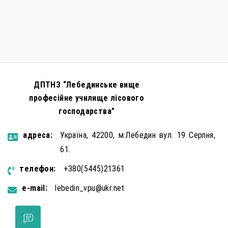
ДПТНЗ “Лебединське вище
професійне училище лісового
господарства”
aдресa:
Україна, 42200, м.Лебедин вул. 19 Серпня,
61.
телефон:
+380(5445)21361
e-mail:
lebedin_vpu@ukr.net