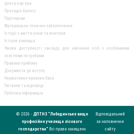
Центр кар’єри
Протидія булінгу
Партнерам
Матеріально-технічне забезпечення
Історії з життя учнів та вчителів
Історія училища
Умови доступності закладу для навчання осіб з особливими
освітніми потребами
Правила прийому
Документи до вступу
Нормативно-правова база
Питання та відповіді
Публічна інформація
© 2026 -
ДПТНЗ “Лебединське вище
Відповідальний
професійне училище лісового
за наповнення
господарства”
Всі права захищено
сайту