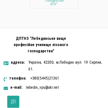
“Лебединське
ВПУ”
ДПТНЗ “Лебединське вище
професійне училище лісового
господарства”
aдресa:
Україна, 42200, м.Лебедин вул. 19 Серпня,
61.
телефон:
+380(5445)21361
e-mail:
lebedin_vpu@ukr.net