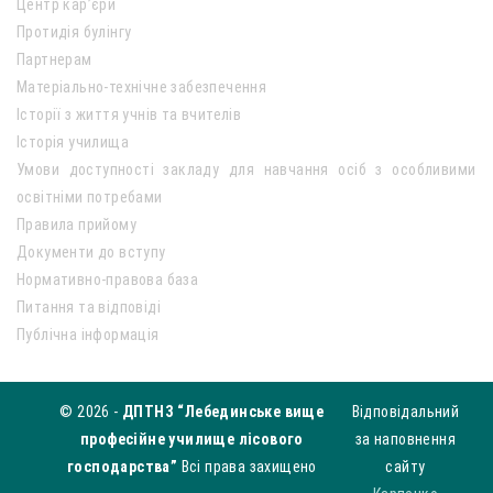
Центр кар’єри
Протидія булінгу
Партнерам
Матеріально-технічне забезпечення
Історії з життя учнів та вчителів
Історія училища
Умови доступності закладу для навчання осіб з особливими
освітніми потребами
Правила прийому
Документи до вступу
Нормативно-правова база
Питання та відповіді
Публічна інформація
© 2026 -
ДПТНЗ “Лебединське вище
Відповідальний
професійне училище лісового
за наповнення
господарства”
Всі права захищено
сайту