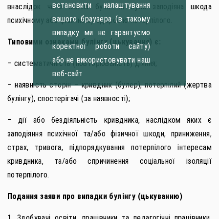
встановити налаштування
внаслідок чого могла бути чи була заподіяна шкода
вашого браузера (в такому
психічному або фізичному здоров’ю потерпілого.
випадку ми не гарантуємо
Типовими ознаками булінгу (цькування) є:
коректної роботи сайту)
або не використовувати наш
– систематичність (повторюваність) діяння;
веб-сайт
– наявність сторін – кривдник (булер), потерпілий (жертва
булінгу), спостерігачі (за наявності);
– дії або бездіяльність кривдника, наслідком яких є
заподіяння психічної та/або фізичної шкоди, приниження,
страх, тривога, підпорядкування потерпілого інтересам
кривдника, та/або спричинення соціальної ізоляції
потерпілого.
Подання заяви про випадки булінгу (цькуванню)
1. Здобувачі освіти, працівники та педагогічні працівники,