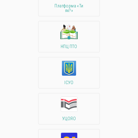
Платформа «Ти
як?»
НПЦ ПТО
ІСУО
УЦОЯО