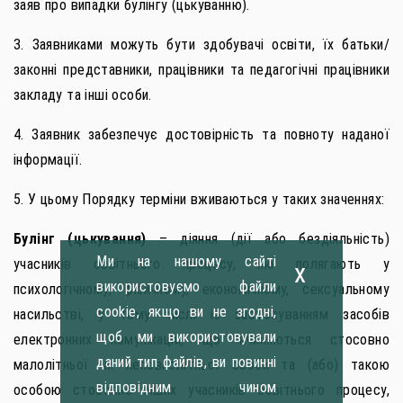
заяв про випадки булінгу (цькуванню).
3. Заявниками можуть бути здобувачі освіти, їх батьки/
законні представники, працівники та педагогічні працівники
закладу та інші особи.
4. Заявник забезпечує достовірність та повноту наданої
інформації.
5. У цьому Порядку терміни вживаються у таких значеннях:
Булінг (цькування)
– діяння (дії або бездіяльність)
Ми на нашому сайті
учасників освітнього процесу, які полягають у
x
використовуємо файли
психологічному, фізичному, економічному, сексуальному
cookie, якщо ви не згодні,
насильстві, у тому числі із застосуванням засобів
щоб ми використовували
електронних комунікацій, що вчиняються стосовно
даний тип файлів, ви повинні
малолітньої чи неповнолітньої особи та (або) такою
відповідним чином
особою стосовно інших учасників освітнього процесу,