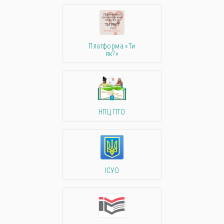
Платформа «Ти
як?»
НПЦ ПТО
ІСУО