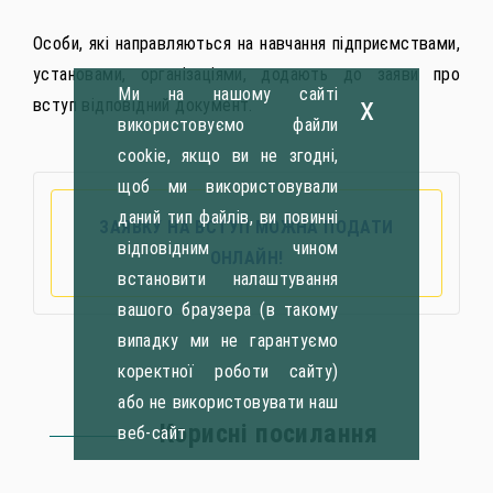
Особи, які направляються на навчання підприємствами,
установами, організаціями, додають до заяви про
Ми на нашому сайті
x
вступ відповідний документ.
використовуємо файли
cookie, якщо ви не згодні,
щоб ми використовували
даний тип файлів, ви повинні
ЗАЯВКУ НА ВСТУП МОЖНА ПОДАТИ
відповідним чином
ОНЛАЙН!
встановити налаштування
вашого браузера (в такому
випадку ми не гарантуємо
коректної роботи сайту)
або не використовувати наш
Корисні посилання
веб-сайт