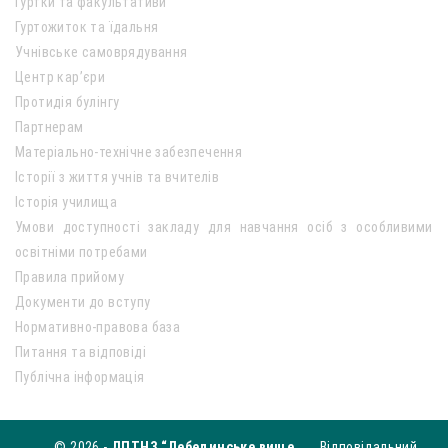
Гуртки та факультативи
Гуртожиток та їдальня
Учнівське самоврядування
Центр кар’єри
Протидія булінгу
Партнерам
Матеріально-технічне забезпечення
Історії з життя учнів та вчителів
Історія училища
Умови доступності закладу для навчання осіб з особливими
освітніми потребами
Правила прийому
Документи до вступу
Нормативно-правова база
Питання та відповіді
Публічна інформація
© 2026 -
ДПТНЗ “Лебединське вище
Відповідальний