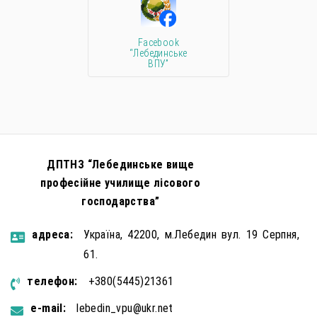
Facebook
“Лебединське
ВПУ”
ДПТНЗ “Лебединське вище
професійне училище лісового
господарства”
aдресa:
Україна, 42200, м.Лебедин вул. 19 Серпня,
61.
телефон:
+380(5445)21361
e-mail:
lebedin_vpu@ukr.net