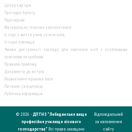
Центр кар’єри
Протидія булінгу
Партнерам
Матеріально-технічне забезпечення
Історії з життя учнів та вчителів
Історія училища
Умови доступності закладу для навчання осіб з особливими
освітніми потребами
Правила прийому
Документи до вступу
Нормативно-правова база
Питання та відповіді
Публічна інформація
© 2026 -
ДПТНЗ “Лебединське вище
Відповідальний
професійне училище лісового
за наповнення
господарства”
Всі права захищено
сайту