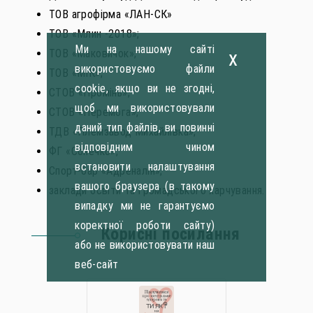
ТОВ агрофірма «ЛАН-СК»
ТОВ «Млин -2018»;
Ми на нашому сайті
x
ТОВ «Маковичок»;
використовуємо файли
ТОВ «МІК»;
cookie, якщо ви не згодні,
СТОВ «Промінь»;
щоб ми використовували
СТОВ «Перемога»;
даний тип файлів, ви повинні
ТДВ «Племзавод Михайлівка»;
відповідним чином
ФГ «Сонечко»;
встановити налаштування
Спорт-бар «Адреналін»;
вашого браузера (в такому
заклади освіти та громадського харчування.
випадку ми не гарантуємо
коректної роботи сайту)
Корисні посилання
або не використовувати наш
веб-сайт