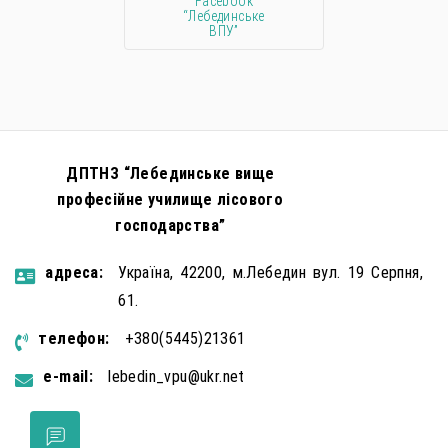
Facebook
“Лебединське
ВПУ”
ДПТНЗ “Лебединське вище
професійне училище лісового
господарства”
aдресa:
Україна, 42200, м.Лебедин вул. 19 Серпня,
61.
телефон:
+380(5445)21361
e-mail:
lebedin_vpu@ukr.net