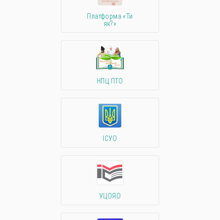
Платформа «Ти
як?»
НПЦ ПТО
ІСУО
УЦОЯО