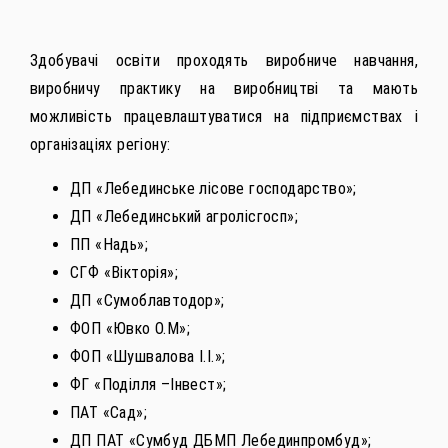
Здобувачі освіти проходять виробниче навчання,
виробничу практику на виробництві та мають
можливість працевлаштуватися на підприємствах і
організаціях регіону:
ДП «Лебединське лісове господарство»;
ДП «Лебединський агролісгосп»;
ПП «Надь»;
СГФ «Вікторія»;
ДП «Сумоблавтодор»;
ФОП «Ювко О.М»;
ФОП «Шушвалова І.І.»;
ФГ «Поділля –Інвест»;
ПАТ «Сад»;
ДП ПАТ «Сумбуд ДБМП Лебединпромбуд»;