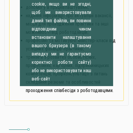
cookie, якщо ви не згодні,
допомогу в працевлаштуванні;
щоб ми використовували
надання інформації про актуальні вакансії,
даний тип файлів, ви повинні
місця для проходження практики та інші
відповідним чином
можливості від роботодавців;
встановити налаштування
професійні та мотивуючі майстер-класи від
вашого браузера (в такому
успішних фахівців-практиків;
випадку ми не гарантуємо
тренінги з розвитку особистісних,
коректної роботи сайту)
професійних, кар’єрних, підприємницьких
або не використовувати наш
компетенцій, профконсультації з питань
веб-сайт
складання резюме та особливостей
проходження співбесіди з роботодавцями.