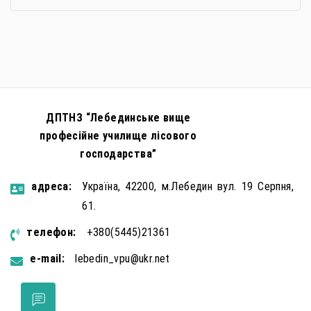
ДПТНЗ “Лебединське вище
професійне училище лісового
господарства”
aдресa:
Україна, 42200, м.Лебедин вул. 19 Серпня,
61.
телефон:
+380(5445)21361
e-mail:
lebedin_vpu@ukr.net