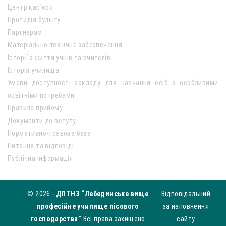
Центр кар’єри
Протидія булінгу
Партнерам
Матеріально-технічне забезпечення
Історії з життя учнів та вчителів
Історія училища
Умови доступності закладу для навчання осіб з особливими
освітніми потребами
Правила прийому
Документи до вступу
Нормативно-правова база
Питання та відповіді
Публічна інформація
© 2026 -
ДПТНЗ “Лебединське вище
Відповідальний
професійне училище лісового
за наповнення
господарства”
Всі права захищено
сайту