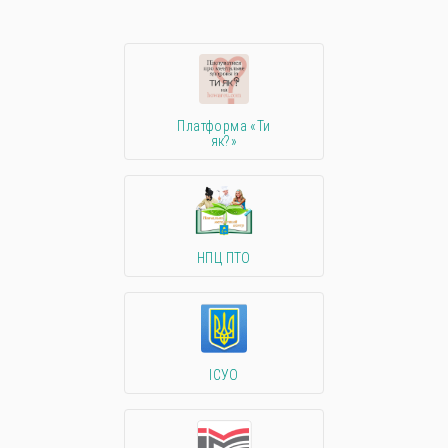
Платформа «Ти
як?»
НПЦ ПТО
ІСУО