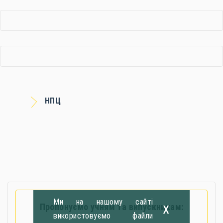
НПЦ
Ми на нашому сайті
x
Пропонуємо учням та випускникам:
використовуємо файли