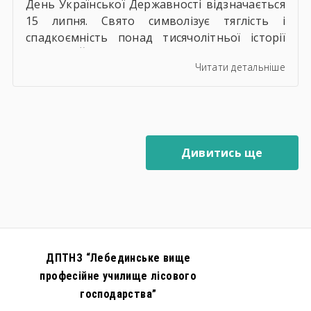
День Української Державності відзначається
15 липня. Свято символізує тяглість і
спадкоємність понад тисячолітньої історії
України. Його головний зміст – вшанування
Читати детальніше
всіх етапів нашого державотворення,
утвердження цивілізаційного європейського
вибору та єдності нації в умовах боротьби за
незалежність проти споконвічного ворога.
День Української Державності – це
Дивитись ще
нагадування, що нашій державі насправді не
35 років. Наша державність має […]
ДПТНЗ “Лебединське вище
професійне училище лісового
господарства”