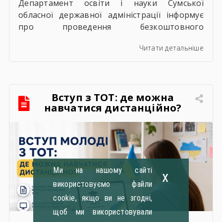
Департамент освіти і науки Сумської
обласної державної адміністрації інформує
про проведення безкоштовного
навчального вебінару на тему: «Засоби
Читати детальніше
особистої гігієни та косметичні засоби у
публічних закупівлях: як сформувати вимоги
та обрати безпечну і якісну продукцію». Захід
реалізується Всеукраїнською громадською
Вступ з ТОТ: де можна
організацією «Жива планета» у співпраці з
навчатися дистанційно?
Міністерством економіки України та ДП
«Прозорро» в межах циклу вебінарів,
спрямованих […]
Ми на нашому сайті
x
використовуємо файли
cookie, якщо ви не згодні,
щоб ми використовували