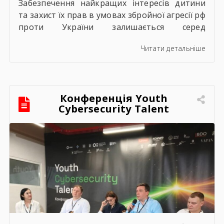
Забезпечення найкращих інтересів дитини
та захист їх прав в умовах збройної агресії рф
проти України залишається серед
пріоритетних напрямків роботи держави.
Читати детальніше
Під час війни країною-агресором активно
застосовується метод використання дітей у
збройному конфлікті, що має вигляд
підбурення громадян України до вчинення
Конференція Youth
кримінальних правопорушень проти основ
Cybersecurity Talent
національної безпеки, зокрема малолітніх та
неповнолітніх осіб. З метою мінімізації […]