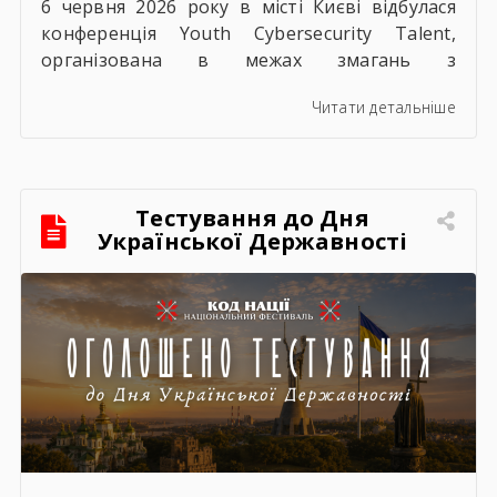
6 червня 2026 року в місті Києві відбулася
конференція Youth Cybersecurity Talent,
організована в межах змагань з
кібербезпеки CTF Junior League за підтримки
Читати детальніше
Міністерства освіти і науки України та інших
державних органів і партнерських
організацій. Під час конференції було
розглянуто актуальні питання розвитку
Тестування до Дня
сучасної кіберосвіти, формування цифрової
Української Державності
стійкості молоді, професійної орієнтації у
сфері кібербезпеки, а […]