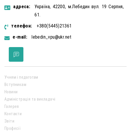
aдресa:
Україна, 42200, м.Лебедин вул. 19 Серпня,
61.
телефон:
+380(5445)21361
e-mail:
lebedin_vpu@ukr.net
Учням і педагогам
Вступникам
Новини
Адміністрація та викладачі
Галерея
Контакти
Звіти
Професії