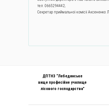
тел: 0665294442;
Секретар приймальної комісії Аксененко Л
ДПТНЗ “Лебединське
вище професійне училище
лісового господарства”