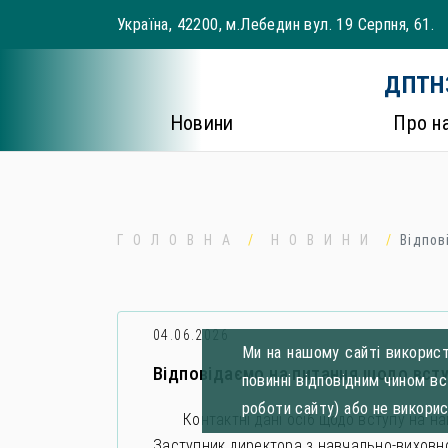
Skip
Україна, 42200, м.Лебедин вул. 19 Серпня, 61.
to
content
ДПТНЗ
Новини
Про н
ГОЛОВНА
НОВИНИ
Відпов
04.06.2026
Ми на нашому сайті використ
Відповідаємо на питання щодо всту
повинні відповідним чином в
роботи сайту) або не викори
Контактні дані осіб щодо вступу на н
Заступник директора з навчально-виховно