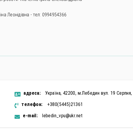
іна Леонідівна - тел: 0994954366
aдресa:
Україна, 42200, м.Лебедин вул. 19 Серпня,
телефон:
+380(5445)21361
e-mail:
lebedin_vpu@ukr.net