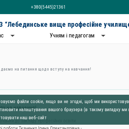
+380(5445)21361
 “Лебединське вище професійне училище
ас
Учням і педагогам
ідаємо на питання щодо вступу на навчання!
овуємо файли cookie, якщо ви не згодні, щоб ми використовува
пу на навчання!
становити налаштування вашого браузера (в такому випадку ми 
стовувати наш веб-сайт
авчання до закладу професійної освіти:
ї роботи Ткаченко Ірина Олександрівна -