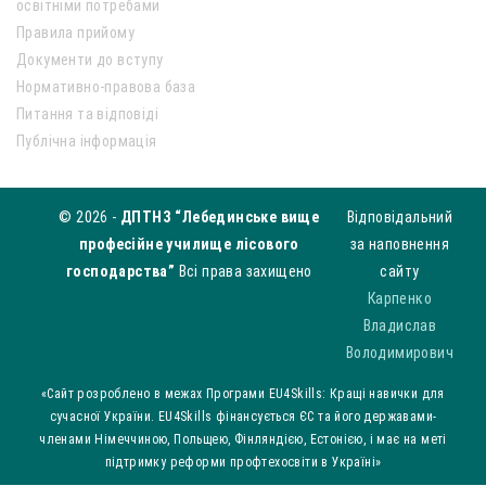
освітніми потребами
Правила прийому
Документи до вступу
Нормативно-правова база
Питання та відповіді
Публічна інформація
© 2026 -
ДПТНЗ “Лебединське вище
Відповідальний
професійне училище лісового
за наповнення
господарства”
Всі права захищено
сайту
Карпенко
Владислав
Володимирович
«Сайт розроблено в межах Програми EU4Skills: Кращі навички для
сучасної України. EU4Skills фінансується ЄС та його державами-
членами Німеччиною, Польщею, Фінляндією, Естонією, і має на меті
підтримку реформи профтехосвіти в Україні»