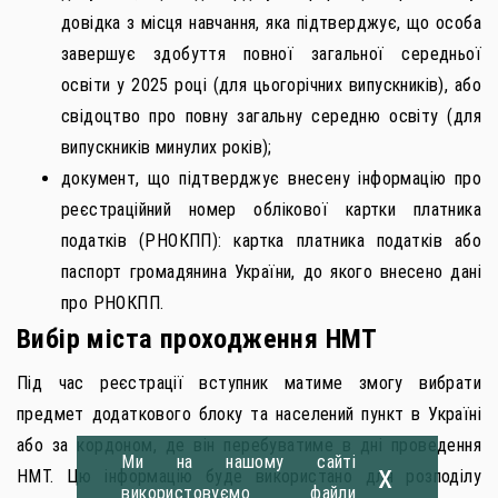
довідка з місця навчання, яка підтверджує, що особа
завершує здобуття повної загальної середньої
освіти у 2025 році (для цьогорічних випускників), або
свідоцтво про повну загальну середню освіту (для
випускників минулих років);
документ, що підтверджує внесену інформацію про
реєстраційний номер облікової картки платника
податків (РНОКПП): картка платника податків або
паспорт громадянина України, до якого внесено дані
про РНОКПП.
Вибір міста проходження НМТ
Під час реєстрації вступник матиме змогу вибрати
предмет додаткового блоку та населений пункт в Україні
або за кордоном, де він перебуватиме в дні проведення
Ми на нашому сайті
x
НМТ. Цю інформацію буде використано для розподілу
використовуємо файли