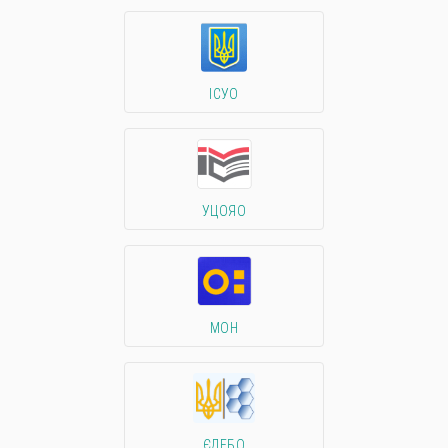
ІСУО
УЦОЯО
МОН
ЄДЕБО