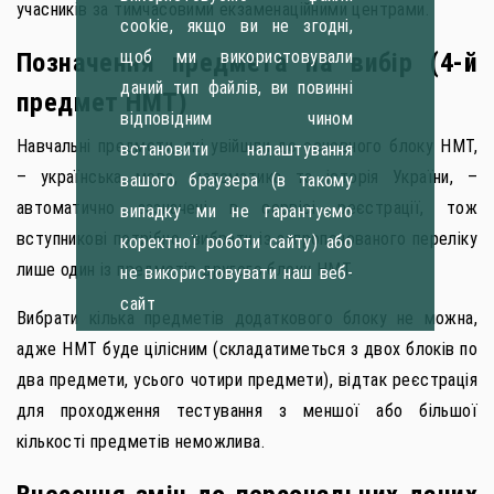
учасників за тимчасовими екзаменаційними центрами.
cookie, якщо ви не згодні,
щоб ми використовували
Позначення предмета на вибір (4-й
даний тип файлів, ви повинні
предмет НМТ)
відповідним чином
Навчальні предмети, які увійшли до основного блоку НМТ,
встановити налаштування
– українська мова, математика та історія України, –
вашого браузера (в такому
автоматично зазначені в сервісі реєстрації, тож
випадку ми не гарантуємо
вступникові потрібно вибрати із запропонованого переліку
коректної роботи сайту) або
лише один із предметів другого блоку НМТ.
не використовувати наш веб-
сайт
Вибрати кілька предметів додаткового блоку не можна,
адже НМТ буде цілісним (складатиметься з двох блоків по
два предмети, усього чотири предмети), відтак реєстрація
для проходження тестування з меншої або більшої
кількості предметів неможлива.