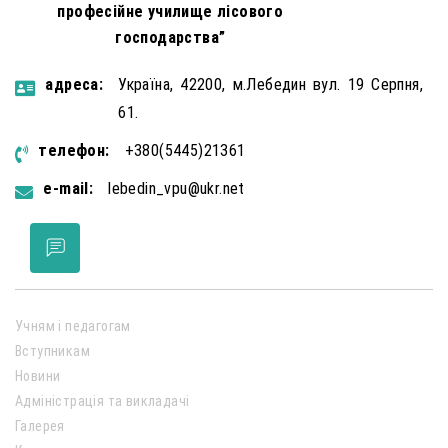
професійне училище лісового
господарства”
aдресa:
Україна, 42200, м.Лебедин вул. 19 Серпня,
61.
телефон:
+380(5445)21361
e-mail:
lebedin_vpu@ukr.net
Учням і педагогам
Вступникам
Новини
Адміністрація та викладачі
Галерея