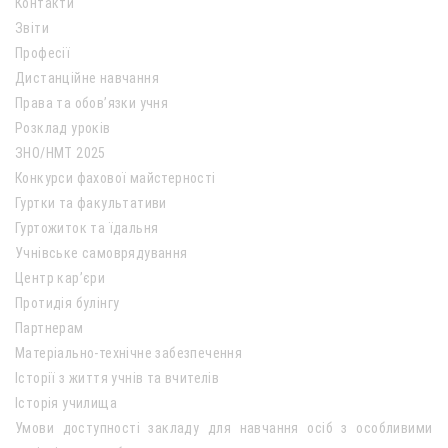
Контакти
Звіти
Професії
Дистанційне навчання
Права та обов’язки учня
Розклад уроків
ЗНО/НМТ 2025
Конкурси фахової майстерності
Гуртки та факультативи
Гуртожиток та їдальня
Учнівське самоврядування
Центр кар’єри
Протидія булінгу
Партнерам
Матеріально-технічне забезпечення
Історії з життя учнів та вчителів
Історія училища
Умови доступності закладу для навчання осіб з особливими