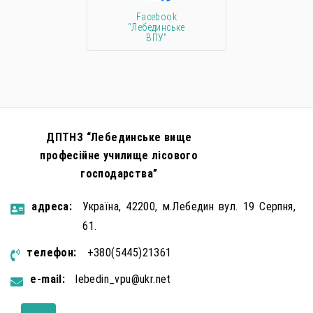
Facebook
“Лебединське
ВПУ”
ДПТНЗ “Лебединське вище
професійне училище лісового
господарства”
aдресa:
Україна, 42200, м.Лебедин вул. 19 Серпня,
61.
телефон:
+380(5445)21361
e-mail:
lebedin_vpu@ukr.net