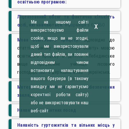
освітньою програмою:
Ліцензований обсяг та фактична кількість
Ми на нашому сайті
x
осіб, які навчаються.
Інформація з ЄДЕБО
використовуємо файли
cookie, якщо ви не згодні,
Мова освітнього процесу:
Відповідно до
щоб ми використовували
статті 7 Закону України «Про освіту» мовою
даний тип файлів, ви повинні
освітнього процесу в ДПТНЗ «Лебединське
відповідним чином
вище професійне училище лісового
встановити налаштування
господарства» є державна мова – українська.
вашого браузера (в такому
випадку ми не гарантуємо
Матеріально-технічне забезпечення
коректної роботи сайту)
закладу освіти
або не використовувати наш
Наявність вакантних посад
веб-сайт
Наявність гуртожитків та вільних місць у