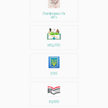
Платформа «Ти
як?»
НПЦ ПТО
ІСУО
УЦОЯО