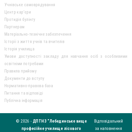
Учнівське самоврядування
Центр кар’єри
Протидія булінгу
Партнерам
Матеріально-технічне забезпечення
Історії з життя учнів та вчителів
Історія училища
Умови доступності закладу для навчання осіб з особливими
освітніми потребами
Правила прийому
Документи до вступу
Нормативно-правова база
Питання та відповіді
Публічна інформація
© 2026 -
ДПТНЗ “Лебединське вище
Відповідальний
професійне училище лісового
за наповнення