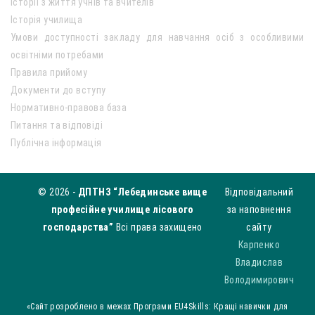
Історії з життя учнів та вчителів
Історія училища
Умови доступності закладу для навчання осіб з особливими
освітніми потребами
Правила прийому
Документи до вступу
Нормативно-правова база
Питання та відповіді
Публічна інформація
© 2026 -
ДПТНЗ “Лебединське вище
Відповідальний
професійне училище лісового
за наповнення
господарства”
Всі права захищено
сайту
Карпенко
Владислав
Володимирович
«Сайт розроблено в межах Програми EU4Skills: Кращі навички для