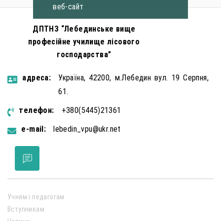
веб-сайт
ДПТНЗ “Лебединське вище
професійне училище лісового
господарства”
aдресa:
Україна, 42200, м.Лебедин вул. 19 Серпня,
61.
телефон:
+380(5445)21361
e-mail:
lebedin_vpu@ukr.net
Учням і педагогам
Вступникам