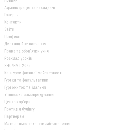
Новини
Адміністрація та викладачі
Галерея
Контакти
Звіти
Професії
Дистанційне навчання
Права та обов’язки учня
Розклад уроків
ЗНО/НМТ 2025
Конкурси фахової майстерності
Гуртки та факультативи
Гуртожиток та їдальня
Учнівське самоврядування
Центр кар’єри
Протидія булінгу
Партнерам
Матеріально-технічне забезпечення