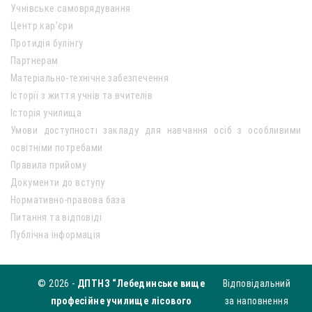
Учнівське самоврядування
Центр кар’єри
Протидія булінгу
Партнерам
Матеріально-технічне забезпечення
Історії з життя учнів та вчителів
Історія училища
Умови доступності закладу для навчання осіб з особливими
освітніми потребами
Правила прийому
Документи до вступу
Нормативно-правова база
Питання та відповіді
Публічна інформація
© 2026 -
ДПТНЗ “Лебединське вище
Відповідальний
професійне училище лісового
за наповнення