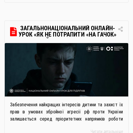
українську освіту незалежно від місця перебування.
Для вступників із ТОТ діє спрощена процедура вступу
через Освітні центри «Освіта-Україна». Вона
передбачає: Скористатися цією процедурою […]
ЗАГАЛЬНОНАЦІОНАЛЬНИЙ ОНЛАЙН-
УРОК «ЯК НЕ ПОТРАПИТИ «НА ГАЧОК»
РОСІЙСЬКИХ СПЕЦСЛУЖБ
Забезпечення найкращих інтересів дитини та захист їх
прав в умовах збройної агресії рф проти України
залишається серед пріоритетних напрямків роботи
держави. Під час війни країною-агресором активно
Читати детальніше