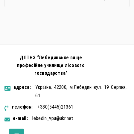
застосовується метод використання дітей у
збройному конфлікті, що має вигляд підбурення
громадян України до вчинення кримінальних
правопорушень проти основ національної безпеки,
зокрема малолітніх та неповнолітніх осіб. З метою
мінімізації […]
ДПТНЗ “Лебединське вище
професійне училище лісового
господарства”
aдресa:
Україна, 42200, м.Лебедин вул. 19 Серпня,
61.
телефон:
+380(5445)21361
e-mail:
lebedin_vpu@ukr.net