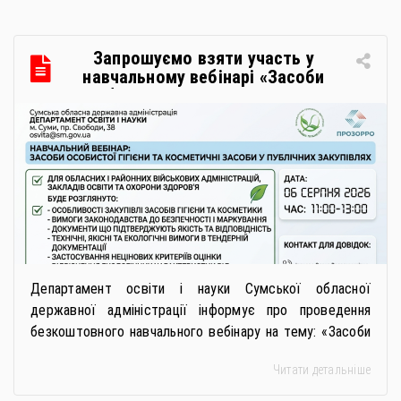
Запрошуємо взяти участь у
навчальному вебінарі «Засоби
особистої гігієни та косметичні
засоби у публічних закупівлях: як
сформувати вимоги та обрати
безпечну і якісну продукцію»
Департамент освіти і науки Сумської обласної
державної адміністрації інформує про проведення
безкоштовного навчального вебінару на тему: «Засоби
особистої гігієни та косметичні засоби у публічних
Читати детальніше
закупівлях: як сформувати вимоги та обрати безпечну і
якісну продукцію». Захід реалізується Всеукраїнською