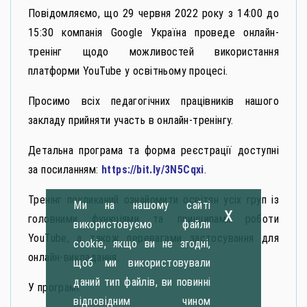
Повідомляємо, що 29 червня 2022 року з 14:00 до
15:30 компанія Google Україна проведе онлайн-
тренінг щодо можливостей використання
платформи YouTube у освітньому процесі.
Просимо всіх педагогічних працівників нашого
закладу прийняти участь в онлайн-тренінгу.
Детальна програма та форма реєстрації доступні
за посиланням:
https://bit.ly/3N5Cqxi
.
Тренінг покликаний ознайомити освітян усіх груп із
Ми на нашому сайті
x
головними функціями та принципами роботи
використовуємо файли
YouTube, а також перевагами застосування для
cookie, якщо ви не згодні,
онлайн-викладання.
щоб ми використовували
даний тип файлів, ви повинні
У програмі:
відповідним чином