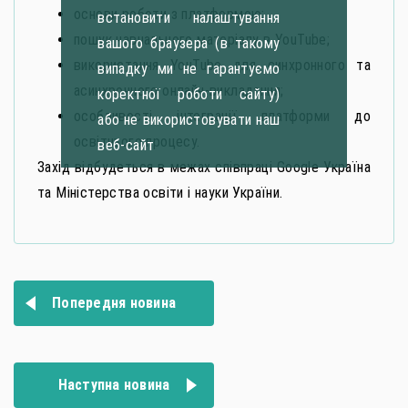
основи роботи з платформою;
встановити налаштування
пошук навчального матеріалу в YouTube;
вашого браузера (в такому
використання YouTube для синхронного та
випадку ми не гарантуємо
асинхронного онлайн-викладання;
коректної роботи сайту)
особливості інтеграції платформи до
або не використовувати наш
освітнього процесу.
веб-сайт
Захід відбудеться в межах співпраці Google Україна
та Міністерства освіти і науки України.
Навігація
Попередня новина
записів
Наступна новина