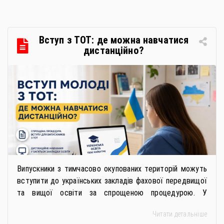
громадською організацією «Жива планета» у співпраці
з Міністерством економіки України та ДП «Прозорро»
в межах циклу вебінарів, спрямованих […]
Вступ з ТОТ: де можна навчатися
дистанційно?
Випускники з тимчасово окупованих територій можуть
вступити до українських закладів фахової передвищої
та вищої освіти за спрощеною процедурою. У
багатьох закладах освіти доступне повне або часткове
Читати детальніше
дистанційне навчання, що дає можливість здобувати