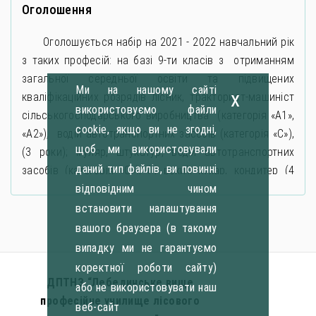
Оголошення
Оголошується набір на 2021 - 2022 навчальний рік
з таких професій: на базі 9-ти класів з отриманням
загальної середньої освіти та підвищених
Ми на нашому сайті
x
кваліфікаційних розрядів лісник, тракторист-машиніст
використовуємо файли
сільськогосподарського виробництва (категорія «А1»,
cookie, якщо ви не згодні,
«А2»), водій автотранспортних засобів (категорія «С»),
щоб ми використовували
(3 роки); муляр, штукатур, водій автотранспортних
даний тип файлів, ви повинні
засобів (категорія «С»), (4 роки); кухар, кондитер (4
відповідним чином
роки); на базі 11-ти класів з отриманням підвищених
кваліфікаційних розрядів слюсар з ремонту колісних
встановити налаштування
транспортних засобів, машиніст крана автомобільного,
вашого браузера (в такому
водій автотранспортних засобів (категорія «С»). (2 рік);
випадку ми не гарантуємо
кравець (1,5 роки);
коректної роботи сайту)
ДПТНЗ “Лебединське вище
або не використовувати наш
професійне училище лісового
веб-сайт