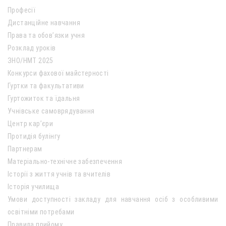
Професії
Дистанційне навчання
Права та обов’язки учня
Розклад уроків
ЗНО/НМТ 2025
Конкурси фахової майстерності
Гуртки та факультативи
Гуртожиток та їдальня
Учнівське самоврядування
Центр кар’єри
Протидія булінгу
Партнерам
Матеріально-технічне забезпечення
Історії з життя учнів та вчителів
Історія училища
Умови доступності закладу для навчання осіб з особливими
освітніми потребами
Правила прийому