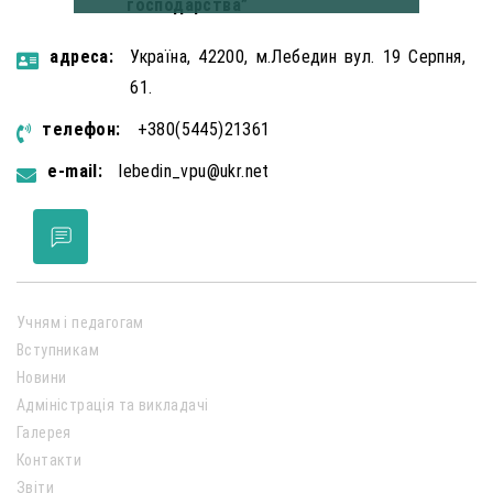
господарства”
aдресa:
Україна, 42200, м.Лебедин вул. 19 Серпня,
61.
телефон:
+380(5445)21361
e-mail:
lebedin_vpu@ukr.net
Учням і педагогам
Вступникам
Новини
Адміністрація та викладачі
Галерея
Контакти
Звіти