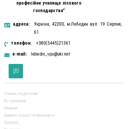
професійне училище лісового
господарства”
aдресa:
Україна, 42200, м.Лебедин вул. 19 Серпня,
61.
телефон:
+380(5445)21361
e-mail:
lebedin_vpu@ukr.net
Учням і педагогам
Вступникам
Новини
Адміністрація та викладачі
Галерея