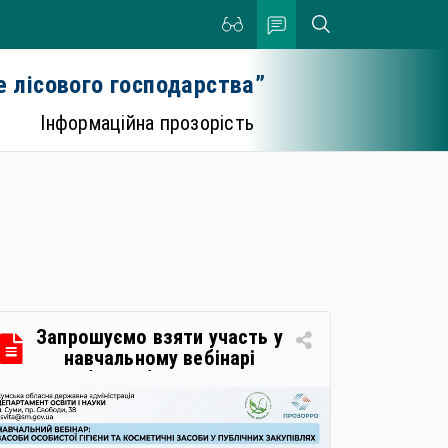
 лісового господарства”
Інформаційна прозорість
Запрошуємо взяти участь у
навчальному вебінарі
«Засоби особистої гігієни та
косметичні засоби у
публічних закупівлях: як
сформувати вимоги та