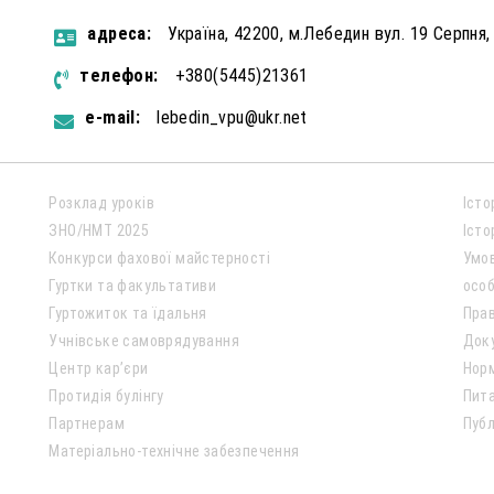
aдресa:
Україна, 42200, м.Лебедин вул. 19 Серпня,
телефон:
+380(5445)21361
e-mail:
lebedin_vpu@ukr.net
Розклад уроків
Істо
ЗНО/НМТ 2025
Істо
Конкурси фахової майстерності
Умо
Гуртки та факультативи
особ
Гуртожиток та їдальня
Пра
Учнівське самоврядування
Док
Центр кар’єри
Нор
Протидія булінгу
Пита
Партнерам
Публ
Матеріально-технічне забезпечення