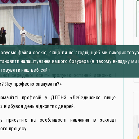
овуємо файли cookie, якщо ви не згодні, щоб ми використовува
становити налаштування вашого браузера (в такому випадку ми 
стовувати наш веб-сайт
ьної середньої освіти пролунає останній дзвоник. І
и? Яку професію опанувати?»
номанітті професій у ДПТНЗ «Лебединське вище
» відбувся день відкритих дверей.
у присутніх на особливості навчання в закладі
чого процесу.