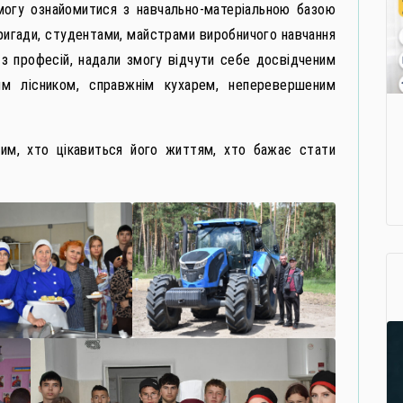
змогу ознайомитися з навчально-матеріальною базою
бригади, студентами, майстрами виробничого навчання
з професій, надали змогу відчути себе досвідченим
им лісником, справжнім кухарем, неперевершеним
им, хто цікавиться його життям, хто бажає стати