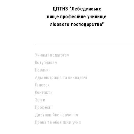
ДПТНЗ “Лебединське
вище професійне училище
лісового господарства”
Учням і педагогам
Вступникам
Новини
Адміністрація та викладачі
Галерея
Контакти
Звіти
Професії
Дистанційне навчання
Права та обов’язки учня