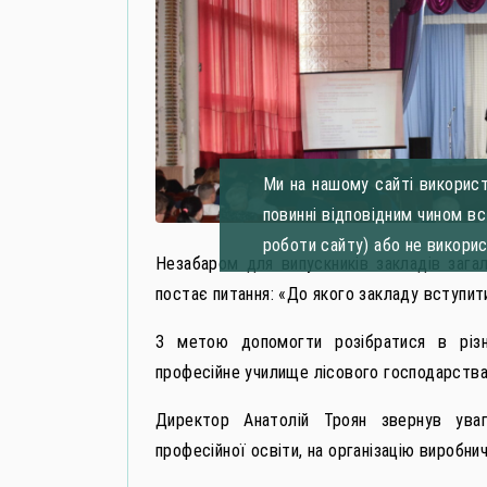
Ми на нашому сайті використ
повинні відповідним чином в
роботи сайту) або не викори
Незабаром для випускників закладів загал
постає питання: «До якого закладу вступит
З метою допомогти розібратися в різ
професійне училище лісового господарства
Директор Анатолій Троян звернув уваг
професійної освіти, на організацію виробни