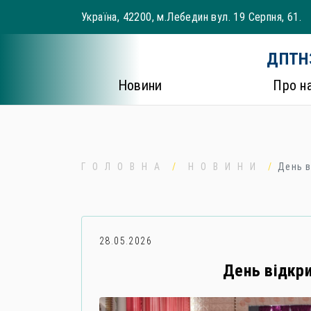
Skip
Україна, 42200, м.Лебедин вул. 19 Серпня, 61.
to
content
ДПТНЗ
Новини
Про н
ГОЛОВНА
НОВИНИ
День в
28.05.2026
День відкри