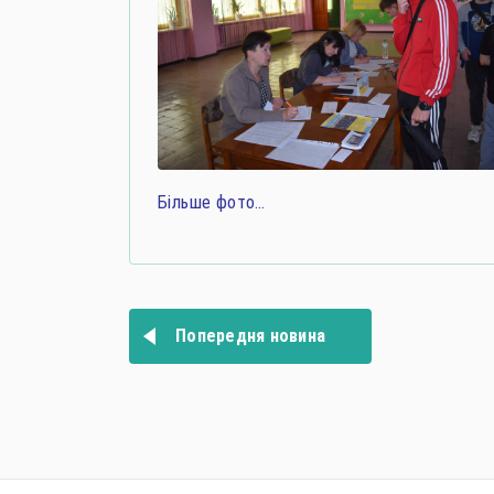
Більше фото…
Навігація
записів
Попередня новина