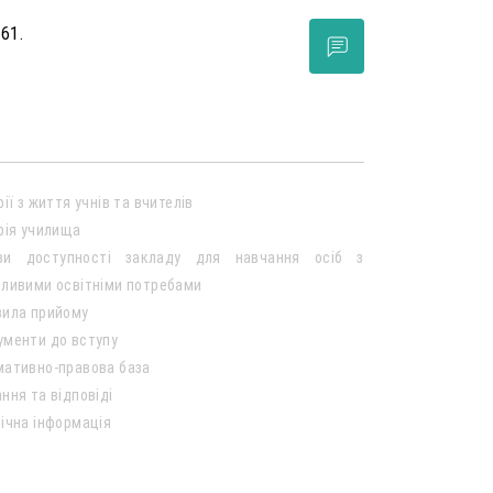
 61.
рії з життя учнів та вчителів
рія училища
ви доступності закладу для навчання осіб з
ливими освітніми потребами
вила прийому
ументи до вступу
мативно-правова база
ння та відповіді
ічна інформація