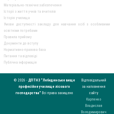
Матеріально-технічне забезпечення
Історії з життя учнів та вчителів
Історія училища
Умови доступності закладу для навчання осіб з особливими
освітніми потребами
Правила прийому
Документи до вступу
Нормативно-правова база
Питання та відповіді
Публічна інформація
© 2026 -
ДПТНЗ “Лебединське вище
Відповідальний
професійне училище лісового
за наповнення
господарства”
Всі права захищено
сайту
Карпенко
Владислав
Володимирович