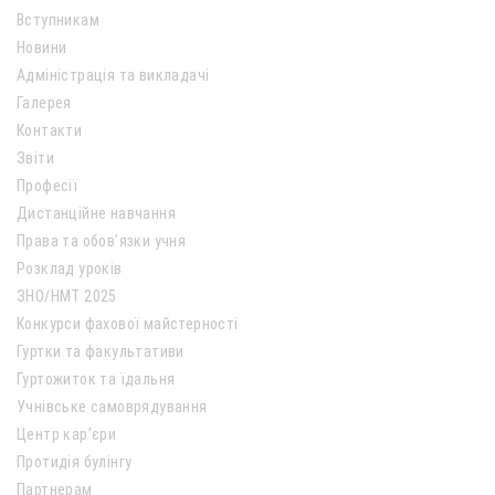
Вступникам
Новини
Адміністрація та викладачі
Галерея
Контакти
Звіти
Професії
Дистанційне навчання
Права та обов’язки учня
Розклад уроків
ЗНО/НМТ 2025
Конкурси фахової майстерності
Гуртки та факультативи
Гуртожиток та їдальня
Учнівське самоврядування
Центр кар’єри
Протидія булінгу
Партнерам