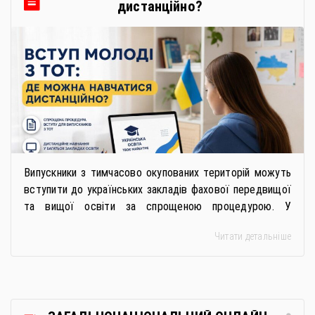
дистанційно?
Випускники з тимчасово окупованих територій можуть
вступити до українських закладів фахової передвищої
та вищої освіти за спрощеною процедурою. У
багатьох закладах освіти доступне повне або часткове
Читати детальніше
дистанційне навчання, що дає можливість здобувати
українську освіту незалежно від місця перебування.
Для вступників із ТОТ діє спрощена процедура вступу
через Освітні центри «Освіта-Україна». Вона
передбачає: Скористатися цією процедурою […]