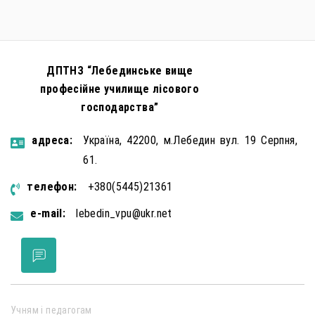
зокрема малолітніх та неповнолітніх осіб. З метою
мінімізації […]
ДПТНЗ “Лебединське вище
професійне училище лісового
господарства”
aдресa:
Україна, 42200, м.Лебедин вул. 19 Серпня,
61.
телефон:
+380(5445)21361
e-mail:
lebedin_vpu@ukr.net
Учням і педагогам