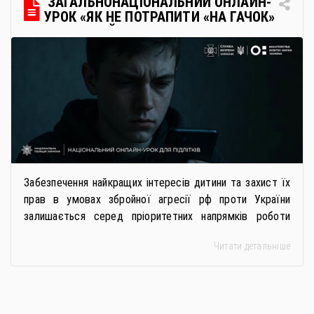
ЗАГАЛЬНОНАЦІОНАЛЬНИЙ ОНЛАЙН-
УРОК «ЯК НЕ ПОТРАПИТИ «НА ГАЧОК»
РОСІЙСЬКИХ СПЕЦСЛУЖБ
Забезпечення найкращих інтересів дитини та захист їх
прав в умовах збройної агресії рф проти України
залишається серед пріоритетних напрямків роботи
держави. Під час війни країною-агресором активно
Читати детальніше
застосовується метод використання дітей у
збройному конфлікті, що має вигляд підбурення
громадян України до вчинення кримінальних
правопорушень проти основ національної безпеки,