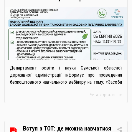
особистої гігієни та косметичні
засоби у публічних закупівлях: як
сформувати вимоги та обрати
безпечну і якісну продукцію»
Департамент освіти і науки Сумської обласної
державної адміністрації інформує про проведення
безкоштовного навчального вебінару на тему: «Засоби
особистої гігієни та косметичні засоби у публічних
Читати детальніше
закупівлях: як сформувати вимоги та обрати безпечну і
якісну продукцію». Захід реалізується Всеукраїнською
громадською організацією «Жива планета» у співпраці
з Міністерством економіки України та ДП «Прозорро»
в межах циклу вебінарів, спрямованих […]
Вступ з ТОТ: де можна навчатися