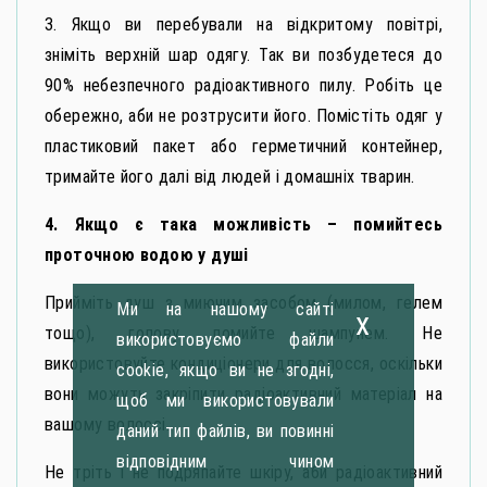
3. Якщо ви перебували на відкритому повітрі,
зніміть верхній шар одягу. Так ви позбудетеся до
90% небезпечного радіоактивного пилу. Робіть це
обережно, аби не розтрусити його. Помістіть одяг у
пластиковий пакет або герметичний контейнер,
тримайте його далі від людей і домашніх тварин.
4. Якщо є така можливість – помийтесь
проточною водою у душі
Прийміть душ з миючим засобом (милом, гелем
Ми на нашому сайті
x
тощо), голову помийте шампунем. Не
використовуємо файли
використовуйте кондиціонери для волосся, оскільки
cookie, якщо ви не згодні,
вони можуть закріпити радіоактивний матеріал на
щоб ми використовували
вашому волоссі.
даний тип файлів, ви повинні
відповідним чином
Не тріть і не подряпайте шкіру, аби радіоактивний