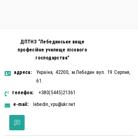
правопорушень проти основ національної безпеки,
зокрема малолітніх та неповнолітніх осіб. З метою
мінімізації […]
ДПТНЗ “Лебединське вище
професійне училище лісового
господарства”
aдресa:
Україна, 42200, м.Лебедин вул. 19 Серпня,
61.
телефон:
+380(5445)21361
e-mail:
lebedin_vpu@ukr.net