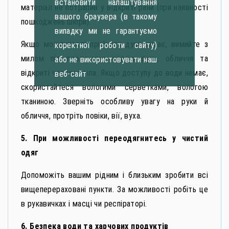
встановити налаштування
матеріал не потрапив у відкриті рани (при наявності
вашого браузера (в такому
пошкоджень шкіри).
випадку ми не гарантуємо
Якщо можливості прийняти душ немає, вимийте з
коректної роботи сайту)
милом під проточною водою руки, обличчя та
або не використовувати наш
відкриті частини тіла. Якщо доступу до води немає,
веб-сайт
скористайтеся вологими серветками, вологою
тканиною. Зверніть особливу увагу на руки й
обличчя, протріть повіки, вії, вуха.
5. При можливості переодягнитесь у чистий
одяг
Допоможіть вашим рідним і близьким зробити всі
вищеперераховані пункти. За можливості робіть це
в рукавичках і масці чи респіраторі.
6. Безпека води та харчових продуктів