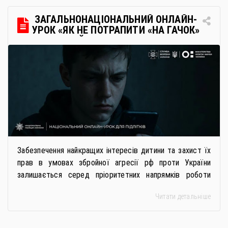
через Освітні центри «Освіта-Україна». Вона
передбачає: Скористатися цією процедурою […]
ЗАГАЛЬНОНАЦІОНАЛЬНИЙ ОНЛАЙН-
УРОК «ЯК НЕ ПОТРАПИТИ «НА ГАЧОК»
РОСІЙСЬКИХ СПЕЦСЛУЖБ
Забезпечення найкращих інтересів дитини та захист їх
прав в умовах збройної агресії рф проти України
залишається серед пріоритетних напрямків роботи
держави. Під час війни країною-агресором активно
Читати детальніше
застосовується метод використання дітей у
збройному конфлікті, що має вигляд підбурення
громадян України до вчинення кримінальних