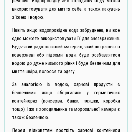
речовин. Водопровідну або колодязну воду можна
використовувати для миття себе, а також пакувань
з їжею і водою.
Навіть якщо водопровідна вода забруднена, ви все
одно можете використовувати її для знезараження.
Будь-який радіоактивний матеріал, який потрапляє в
поверхневі або підземні води, буде розбавлятися
водою до дуже низького рівня і буде безпечним для
миття шкіри, волосся та одягу.
За аналогією із водою, харчові продукти є
безпечними, якщо зберігались у герметичних
контейнерах (консерви, банки, пляшки, коробки
тощо). Їжа з холодильника та морозильної камери є
також безпечною.
Перед відкриттям протріть харчові контейнери