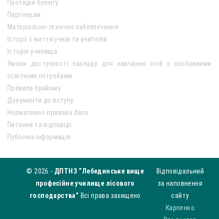
Протидія булінгу
Партнерам
Матеріально-технічне забезпечення
Історії з життя учнів та вчителів
Історія училища
Умови доступності закладу для навчання осіб з особливими
освітніми потребами
Правила прийому
Документи до вступу
Нормативно-правова база
Питання та відповіді
Публічна інформація
© 2026 -
ДПТНЗ “Лебединське вище
Відповідальний
професійне училище лісового
за наповнення
господарства”
Всі права захищено
сайту
Карпенко