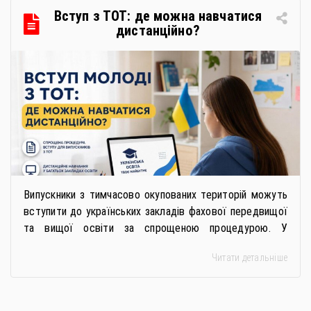
в межах циклу вебінарів, спрямованих […]
Вступ з ТОТ: де можна навчатися
дистанційно?
Випускники з тимчасово окупованих територій можуть
вступити до українських закладів фахової передвищої
та вищої освіти за спрощеною процедурою. У
багатьох закладах освіти доступне повне або часткове
Читати детальніше
дистанційне навчання, що дає можливість здобувати
українську освіту незалежно від місця перебування.
Для вступників із ТОТ діє спрощена процедура вступу