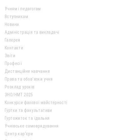
Учням і педагогам
Вступникам
Новини
Адміністрація та викладачі
Галерея
Контакти
Звіти
Професії
Дистанційне навчання
Права та обов’язки учня
Розклад уроків
ЗНО/НМТ 2025
Конкурси фахової майстерності
Гуртки та факультативи
Гуртожиток та їдальня
Учнівське самоврядування
Центр кар’єри