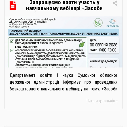
Запрошуємо взяти участь у
навчальному вебінарі «Засоби
особистої гігієни та косметичні
засоби у публічних закупівлях: як
сформувати вимоги та обрати
безпечну і якісну продукцію»
Департамент освіти і науки Сумської обласної
державної адміністрації інформує про проведення
безкоштовного навчального вебінару на тему: «Засоби
особистої гігієни та косметичні засоби у публічних
Читати детальніше
закупівлях: як сформувати вимоги та обрати безпечну і
якісну продукцію». Захід реалізується Всеукраїнською
громадською організацією «Жива планета» у співпраці
з Міністерством економіки України та ДП «Прозорро»