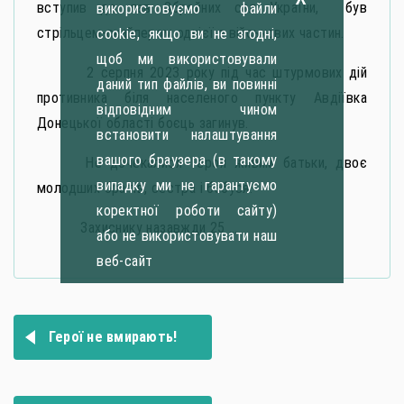
вступив до лав Збройних сил України, був
використовуємо файли
стрільцем-снайпером однієї з військових частин.
cookie, якщо ви не згодні,
щоб ми використовували
2 серпня 2023 року під час штурмових дій
даний тип файлів, ви повинні
противника біля населеного пункту Авдіївка
відповідним чином
Донецької області боєць загинув.
встановити налаштування
вашого браузера (в такому
Не дочекалися Героя живим батьки, двоє
випадку ми не гарантуємо
молодших братів, сестра і бабуся.
коректної роботи сайту)
Захиснику назавжди 25 …
або не використовувати наш
веб-сайт
Навігація
Герої не вмирають!
записів