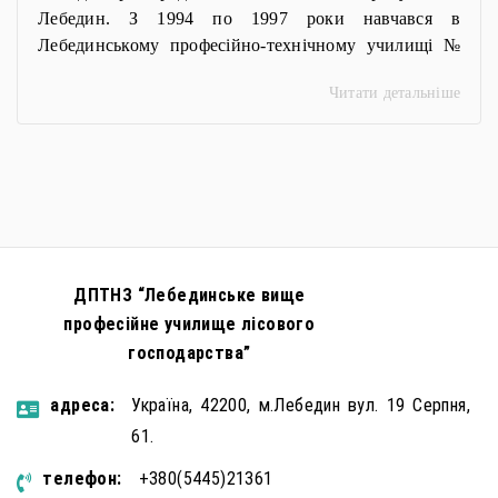
Лебедин. З 1994 по 1997 роки навчався в
Лебединському професійно-технічному училищі №
34 за професією «Механізатор меліоративних робіт».
Читати детальніше
Свій військовий шлях він розпочав ще у листопаді
1999 року, служивши на посаді стрільця, згодом —
електрика. У травні 2001 року завершив строкову
службу, а вже у 2020 році […]
ДПТНЗ “Лебединське вище
професійне училище лісового
господарства”
aдресa:
Україна, 42200, м.Лебедин вул. 19 Серпня,
61.
телефон:
+380(5445)21361