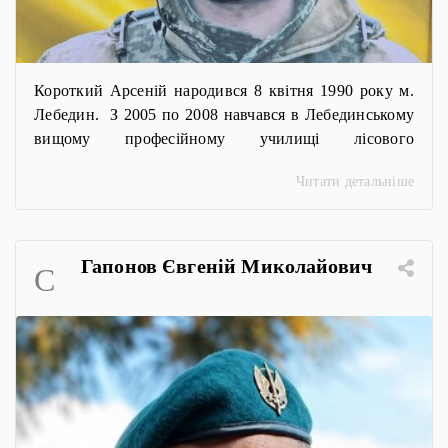
Короткий Арсеній народився 8 квітня 1990 року м.
Лебедин. З 2005 по 2008 навчався в Лебединському
вищому професійному училищі лісового
господарства за професією «Муляр, штукатур,
Читати детальніше
столяр». З січня 2025 року солдат Арсеній Короткий
служив на посаді сапера другого інженерно –
саперного відділення 95-ої окремої десантно-
штурмової Поліської бригади Десантно-штурмових
Гапонов Євгеній Миколайович
C
військ. Загинув 19 травня 2026 року поблизу […]