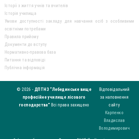
Історії з життя учнів та вчителів
Історія училища
Умови доступності закладу для навчання осіб з особливими
освітніми потребами
Правила прийому
Документи до вступу
Нормативно-правова база
Питання та відповіді
Публічна інформація
© 2026 -
ДПТНЗ “Лебединське вище
Відповідальний
професійне училище лісового
за наповнення
господарства”
Всі права захищено
сайту
Карпенко
Владислав
Володимирович