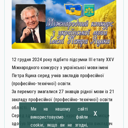
12 грудня 2024 року підбито підсумки ІІІ етапу XХV
Міжнародного конкурсу з української мови імені
Петра Яцика серед учнів закладів професійної
(професійно-технічної) освіти.
За перемогу змагалися 27 знавців рідної мови із 21
закладу професійної (професійно-технічної) освіти
області.
Ми на нашому сайті
x
Серед здобувачів освіти ІІ курсу І почесне місце
використовуємо файли
здобув Максим УДОД, якого підготувала викладач
cookie, якщо ви не згодні,