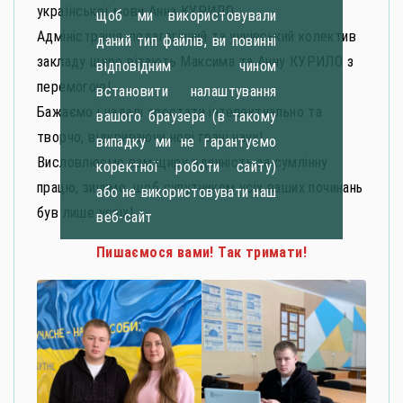
української мови Анна КУРИЛО.
щоб ми використовували
Адміністрація, педагогічний та учнівський колектив
даний тип файлів, ви повинні
закладу щиро вітають Максима та Анну КУРИЛО з
відповідним чином
перемогою!
встановити налаштування
Бажаємо і надалі зростати інтелектуально та
вашого браузера (в такому
творчо, відкриваючи нові грані наук!
випадку ми не гарантуємо
Висловлюємо вам щиру вдячність за сумлінну
коректної роботи сайту)
працю, зичимо, щоб супутником усіх ваших починань
або не використовувати наш
був лише успіх!
веб-сайт
Пишаємося вами! Так тримати!