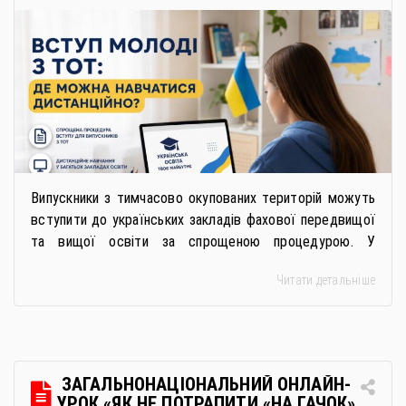
Випускники з тимчасово окупованих територій можуть
вступити до українських закладів фахової передвищої
та вищої освіти за спрощеною процедурою. У
багатьох закладах освіти доступне повне або часткове
Читати детальніше
дистанційне навчання, що дає можливість здобувати
українську освіту незалежно від місця перебування.
Для вступників із ТОТ діє спрощена процедура вступу
через Освітні центри «Освіта-Україна». Вона
передбачає: Скористатися цією процедурою […]
ЗАГАЛЬНОНАЦІОНАЛЬНИЙ ОНЛАЙН-
УРОК «ЯК НЕ ПОТРАПИТИ «НА ГАЧОК»