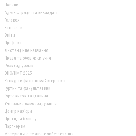
Новини
Адміністрація та викладачі
Галерея
Контакти
Звіти
Професії
Дистанційне навчання
Права та обов’язки учня
Розклад уроків
ЗНО/НМТ 2025
Конкурси фахової майстерності
Гуртки та факультативи
Гуртожиток та їдальня
Учнівське самоврядування
Центр кар’єри
Протидія булінгу
Партнерам
Матеріально-технічне забезпечення