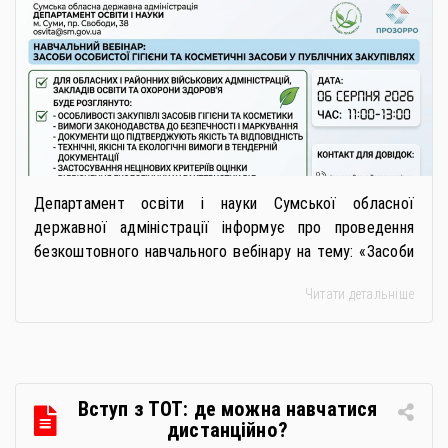
засоби у публічних закупівлях: як
сформувати вимоги та обрати
безпечну і якісну продукцію»
Департамент освіти і науки Сумської обласної
державної адміністрації інформує про проведення
безкоштовного навчального вебінару на тему: «Засоби
особистої гігієни та косметичні засоби у публічних
Читати детальніше
закупівлях: як сформувати вимоги та обрати безпечну і
якісну продукцію». Захід реалізується Всеукраїнською
громадською організацією «Жива планета» у співпраці
з Міністерством економіки України та ДП «Прозорро»
в межах циклу вебінарів, спрямованих […]
Вступ з ТОТ: де можна навчатися
дистанційно?