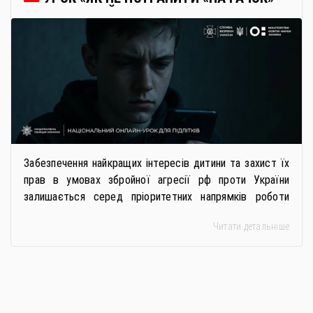
РОСІЙСЬКИХ СПЕЦСЛУЖБ
Забезпечення найкращих інтересів дитини та захист їх
прав в умовах збройної агресії рф проти України
залишається серед пріоритетних напрямків роботи
держави. Під час війни країною-агресором активно
Читати детальніше
застосовується метод використання дітей у
збройному конфлікті, що має вигляд підбурення
громадян України до вчинення кримінальних
правопорушень проти основ національної безпеки,
зокрема малолітніх та неповнолітніх осіб. З метою