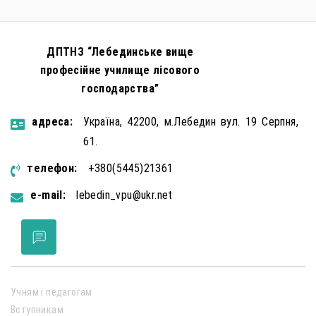
мінімізації […]
ДПТНЗ “Лебединське вище
професійне училище лісового
господарства”
aдресa:
Україна, 42200, м.Лебедин вул. 19 Серпня,
61.
телефон:
+380(5445)21361
e-mail:
lebedin_vpu@ukr.net
Учням і педагогам
Вступникам