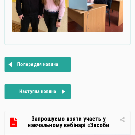
Навігація
Попередня новина
записів
Наступна новина
Запрошуємо взяти участь у
навчальному вебінарі «Засоби
особистої гігієни та косметичні