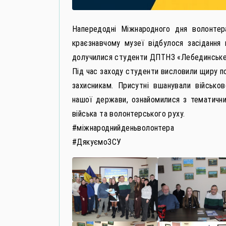
Напередодні Міжнародного дня волонте
краєзнавчому музеї відбулося засідання 
долучилися студенти ДПТНЗ «Лебединське
Під час заходу студенти висловили щиру п
захисникам. Присутні вшанували військов
нашої держави, ознайомилися з тематичним
війська та волонтерського руху.
#міжнароднийденьволонтера
#ДякуємоЗСУ