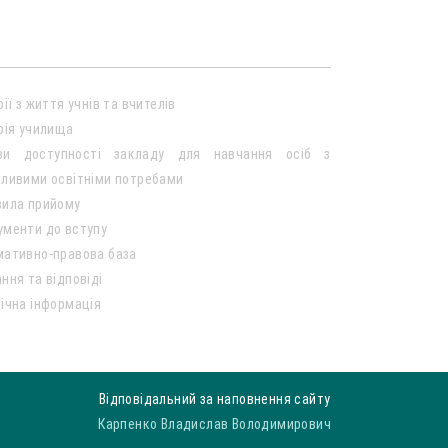
рії з життя учнів та вчителів
рія училища
ви доступності закладу для навчання осіб з
ливими освітніми потребами
вила прийому
ументи до вступу
мативно-правова база
ння та відповіді
ічна інформація
Відповідальний за наповнення сайту
Карпенко Владислав Володимирович