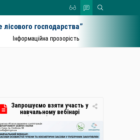
 лісового господарства”
Інформаційна прозорість
Запрошуємо взяти участь у
навчальному вебінарі
«Засоби особистої гігієни та
косметичні засоби у
публічних закупівлях: як
сформувати вимоги та