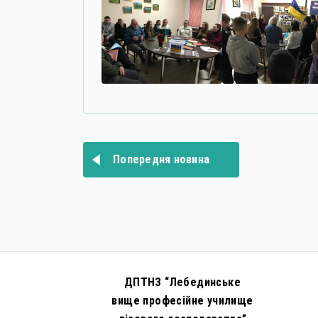
Навігація
записів
Попередня новина
ДПТНЗ “Лебединське
вище професійне училище