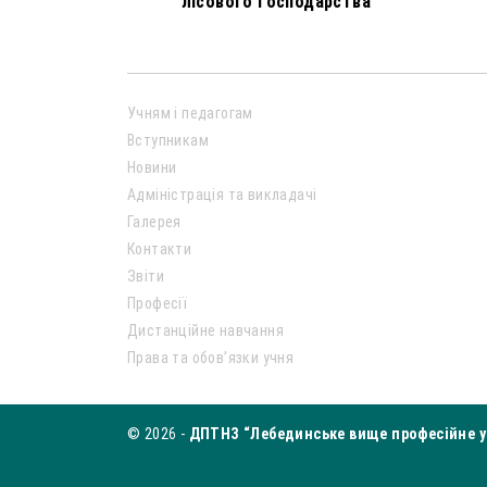
лісового господарства”
Учням і педагогам
Вступникам
Новини
Адміністрація та викладачі
Галерея
Контакти
Звіти
Професії
Дистанційне навчання
Права та обов’язки учня
© 2026 -
ДПТНЗ “Лебединське вище професійне у