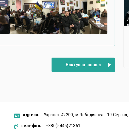
Наступна новина
aдресa:
Україна, 42200, м.Лебедин вул. 19 Серпня,
телефон:
+380(5445)21361