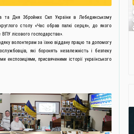
ра та Дня Збройних Сил України в Лебединському
круглого столу «Час обрав палкі серця», до якого
 ВПУ лісового господарства».
одяку волонтерам за їхню віддану працю та допомогу
ослужбовців, які боронять незалежність і безпеку
и експозиціями, присвяченими історії українського