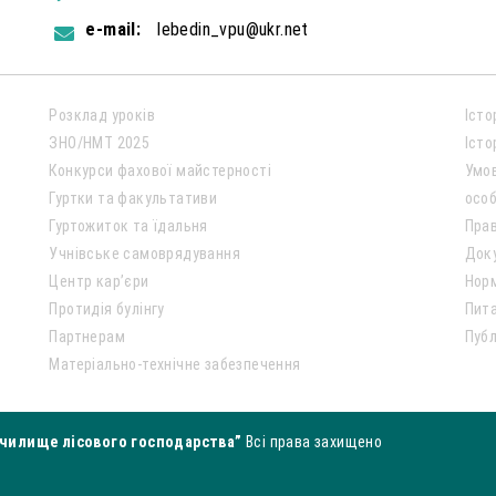
e-mail:
lebedin_vpu@ukr.net
Розклад уроків
Істо
ЗНО/НМТ 2025
Істо
Конкурси фахової майстерності
Умо
Гуртки та факультативи
особ
Гуртожиток та їдальня
Пра
Учнівське самоврядування
Док
Центр кар’єри
Нор
Протидія булінгу
Пита
Партнерам
Публ
Матеріально-технічне забезпечення
чилище лісового господарства”
Всі права захищено