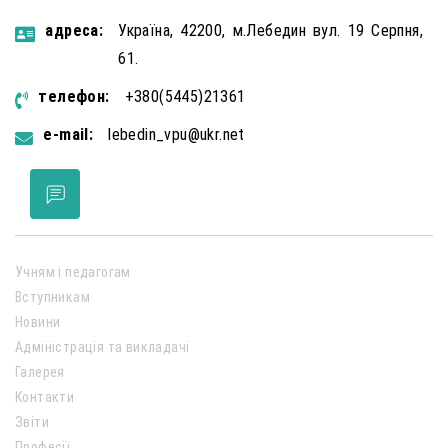
aдресa:
Україна, 42200, м.Лебедин вул. 19 Серпня,
61.
телефон:
+380(5445)21361
e-mail:
lebedin_vpu@ukr.net
Учням і педагогам
Вступникам
Новини
Адміністрація та викладачі
Галерея
Контакти
Звіти
Професії