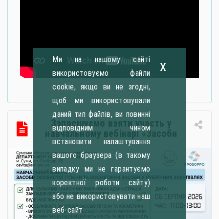
Ми на нашому сайті
x
використовуємо файли
cookie, якщо ви не згодні,
щоб ми використовували
даний тип файлів, ви повинні
Запрошуємо взяти участь у
відповідним чином
навчальному вебінарі «Засоби
встановити налаштування
особистої гігієни та косметичні
засоби у публічних закупівлях: як
вашого браузера (в такому
сформувати вимоги та обрати
випадку ми не гарантуємо
безпечну і якісну продукцію»
коректної роботи сайту)
або не використовувати наш
веб-сайт