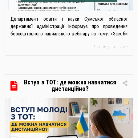
Департамент освіти і науки Сумської обласної
державної адміністрації інформує про проведення
безкоштовного навчального вебінару на тему: «Засоби
особистої гігієни та косметичні засоби у публічних
Читати детальніше
закупівлях: як сформувати вимоги та обрати безпечну і
якісну продукцію». Захід реалізується Всеукраїнською
громадською організацією «Жива планета» у співпраці
з Міністерством економіки України та ДП «Прозорро»
в межах циклу вебінарів, спрямованих […]
Вступ з ТОТ: де можна навчатися
дистанційно?