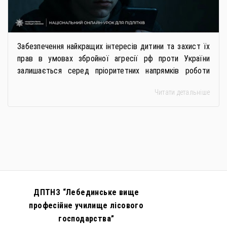
Забезпечення найкращих інтересів дитини та захист їх
прав в умовах збройної агресії рф проти України
залишається серед пріоритетних напрямків роботи
держави. Під час війни країною-агресором активно
Читати детальніше
застосовується метод використання дітей у
збройному конфлікті, що має вигляд підбурення
громадян України до вчинення кримінальних
правопорушень проти основ національної безпеки,
зокрема малолітніх та неповнолітніх осіб. З метою
мінімізації […]
ДПТНЗ “Лебединське вище
професійне училище лісового
господарства”