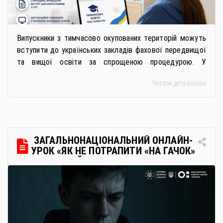
Випускники з тимчасово окупованих територій можуть
вступити до українських закладів фахової передвищої
та вищої освіти за спрощеною процедурою. У
багатьох закладах освіти доступне повне або часткове
Читати детальніше
дистанційне навчання, що дає можливість здобувати
українську освіту незалежно від місця перебування.
Для вступників із ТОТ діє спрощена процедура вступу
через Освітні центри «Освіта-Україна». Вона
передбачає: Скористатися цією процедурою […]
ЗАГАЛЬНОНАЦІОНАЛЬНИЙ ОНЛАЙН-
УРОК «ЯК НЕ ПОТРАПИТИ «НА ГАЧОК»
РОСІЙСЬКИХ СПЕЦСЛУЖБ