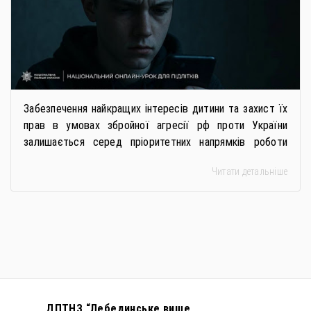
Забезпечення найкращих інтересів дитини та захист їх
прав в умовах збройної агресії рф проти України
залишається серед пріоритетних напрямків роботи
держави. Під час війни країною-агресором активно
Читати детальніше
застосовується метод використання дітей у
збройному конфлікті, що має вигляд підбурення
громадян України до вчинення кримінальних
правопорушень проти основ національної безпеки,
зокрема малолітніх та неповнолітніх осіб. З метою
мінімізації […]
ДПТНЗ “Лебединське вище