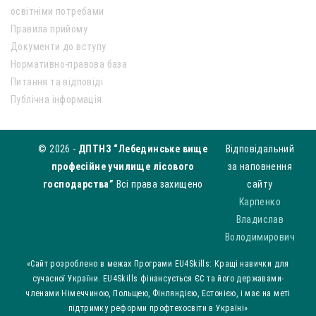
освітніми потребами
Правила прийому
Документи до вступу
Нормативно-правова база
Питання та відповіді
Публічна інформація
© 2026 -
ДПТНЗ “Лебединське вище
Відповідальний
професійне училище лісового
за наповнення
господарства”
Всі права захищено
сайту
Карпенко
Владислав
Володимирович
«Сайт розроблено в межах Програми EU4Skills: Кращі навички для
сучасної України. EU4Skills фінансується ЄС та його державами-
членами Німеччиною, Польщею, Фінляндією, Естонією, і має на меті
підтримку реформи профтехосвіти в Україні»