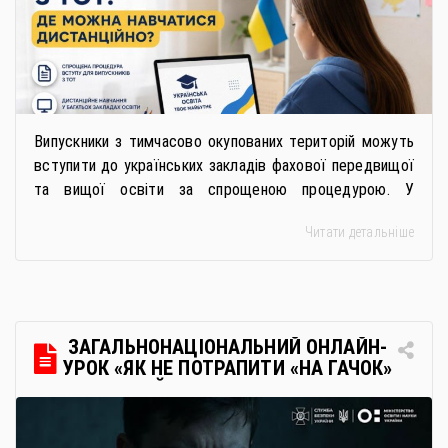
Випускники з тимчасово окупованих територій можуть
вступити до українських закладів фахової передвищої
та вищої освіти за спрощеною процедурою. У
багатьох закладах освіти доступне повне або часткове
Читати детальніше
дистанційне навчання, що дає можливість здобувати
українську освіту незалежно від місця перебування.
Для вступників із ТОТ діє спрощена процедура вступу
через Освітні центри «Освіта-Україна». Вона
передбачає: Скористатися цією процедурою […]
ЗАГАЛЬНОНАЦІОНАЛЬНИЙ ОНЛАЙН-
УРОК «ЯК НЕ ПОТРАПИТИ «НА ГАЧОК»
РОСІЙСЬКИХ СПЕЦСЛУЖБ