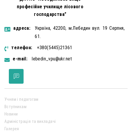
професійне училище лісового
господарства”
aдресa:
Україна, 42200, м.Лебедин вул. 19 Серпня,
61.
телефон:
+380(5445)21361
e-mail:
lebedin_vpu@ukr.net
Учням і педагогам
Вступникам
Новини
Адміністрація та викладачі
Галерея