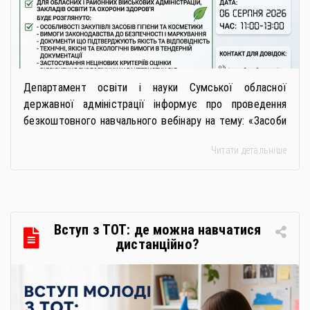
Департамент освіти і науки Сумської обласної
державної адміністрації інформує про проведення
безкоштовного навчального вебінару на тему: «Засоби
особистої гігієни та косметичні засоби у публічних
Читати детальніше
закупівлях: як сформувати вимоги та обрати безпечну і
якісну продукцію». Захід реалізується Всеукраїнською
громадською організацією «Жива планета» у співпраці
з Міністерством економіки України та ДП «Прозорро»
в межах циклу вебінарів, спрямованих […]
Вступ з ТОТ: де можна навчатися
дистанційно?