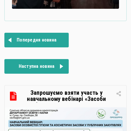
Навігація
Попередня новина
записів
Наступна новина
Запрошуємо взяти участь у
навчальному вебінарі «Засоби
особистої гігієни та косметичні
засоби у публічних закупівлях: як
сформувати вимоги та обрати
безпечну і якісну продукцію»