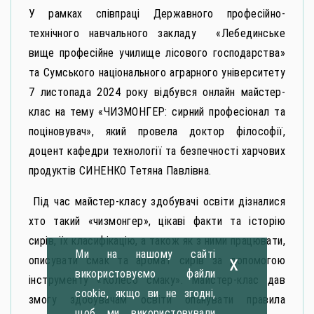
У рамках співпраці Державного професійно-
технічного навчального закладу «Лебединське
вище професійне училище лісового господарства»
та Сумського національного аграрного університету
7 листопада 2024 року відбувся онлайн майстер-
клас на тему «ЧИЗМОНГЕР: сирний професіонал та
поціновувач», який провела доктор філософії,
доцент кафедри технології та безпечності харчових
продуктів СИНЕНКО Тетяна Павлівна.
Під час майстер-класу здобувачі освіти дізналися
хто такий «чизмонгер», цікаві факти та історію
сирів, їх класифікацію, а також як з ними працювати,
Ми на нашому сайті
x
описувати смак та аромат сирів за допомогою
використовуємо файли
інструменту «Колесо смаку». Майстер-клас дав
cookie, якщо ви не згодні,
змогу здобувачам освіти опанувати правила
щоб ми використовували