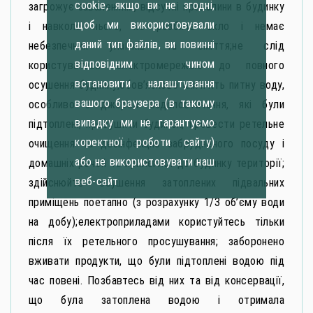
cookie, якщо ви не згодні,
загрожує заваленням, відсутні провалини в будинку
щоб ми використовували
і навколо нього, не розбите скло і немає
даний тип файлів, ви повинні
небезпечних уламків та сміття;не слід
відповідним чином
користуватись електромережею до повного
встановити налаштування
осушення будинку;обов’язково кип’ятіть питну воду,
вашого браузера (в такому
особливо з джерел водопостачання, які були
випадку ми не гарантуємо
підтоплені; просушити будинок, провести ретельне
коректної роботи сайту)
очищення та дезінфекцію забрудненого посуду і
або не використовувати наш
домашніх речей та прилеглої до будинку території;
веб-сайт
здійснюйте осушення затоплених підвальних
приміщень поетапно (з розрахунку 1/3 об’єму води
на добу);електроприладами користуйтесь тільки
після їх ретельного просушування; заборонено
вживати продукти, що були підтоплені водою під
час повені. Позбавтесь від них та від консервації,
що була затоплена водою і отримала