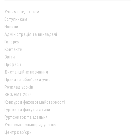
Учням і педагогам
Вступникам
Новини
Адміністрація та викладачі
Галерея
Контакти
Звіти
Професії
Дистанційне навчання
Права та обов’язки учня
Розклад уроків
ЗНО/НМТ 2025
Конкурси фахової майстерності
Гуртки та факультативи
Гуртожиток та їдальня
Учнівське самоврядування
Центр кар’єри