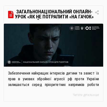
через Освітні центри «Освіта-Україна». Вона
передбачає: Скористатися цією процедурою […]
ЗАГАЛЬНОНАЦІОНАЛЬНИЙ ОНЛАЙН-
УРОК «ЯК НЕ ПОТРАПИТИ «НА ГАЧОК»
РОСІЙСЬКИХ СПЕЦСЛУЖБ
Забезпечення найкращих інтересів дитини та захист їх
прав в умовах збройної агресії рф проти України
залишається серед пріоритетних напрямків роботи
держави. Під час війни країною-агресором активно
Читати детальніше
застосовується метод використання дітей у
збройному конфлікті, що має вигляд підбурення