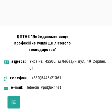
громадян України до вчинення кримінальних
правопорушень проти основ національної безпеки,
зокрема малолітніх та неповнолітніх осіб. З метою
мінімізації […]
ДПТНЗ “Лебединське вище
професійне училище лісового
господарства”
aдресa:
Україна, 42200, м.Лебедин вул. 19 Серпня,
61.
телефон:
+380(5445)21361
e-mail:
lebedin_vpu@ukr.net