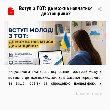
в межах циклу вебінарів, спрямованих […]
Вступ з ТОТ: де можна навчатися
дистанційно?
Випускники з тимчасово окупованих територій можуть
вступити до українських закладів фахової передвищої
та вищої освіти за спрощеною процедурою. У
багатьох закладах освіти доступне повне або часткове
Читати детальніше
дистанційне навчання, що дає можливість здобувати
українську освіту незалежно від місця перебування.
Для вступників із ТОТ діє спрощена процедура вступу