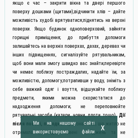
якщо є час – закрити вікна та двері першого
поверху дошками (щитами);відчинити хлів – дайте
можливість худобі врятуватися;піднятись на верхні
поверхи. Якщо будинок одноповерховий, зайняти
горищні приміщення; до прибуття допомоги
залишайтесь на верхніх поверхах, дахах, деревах чи
інших підвищеннях, сигналізуйте рятувальникам,
щоб вони мали змогу швидко вас знайти;перевірте
чи немає поблизу постраждалих, надайте їм, за
можливістю, допомогу;потрапивши у воду, зніміть з
себе важкий одяг і взуття, відшукайте поблизу
предмети, якими можна скористатися до
надходження допомоги; не переповнюйте
рятувальні засоби (катери, човни, плоти тощо).
Дії
Ми на нашому сайті
після повені, паводка:
переконайтесь, що житло не
x
використовуємо файли
отримало внаслідок повені ушкоджень та не