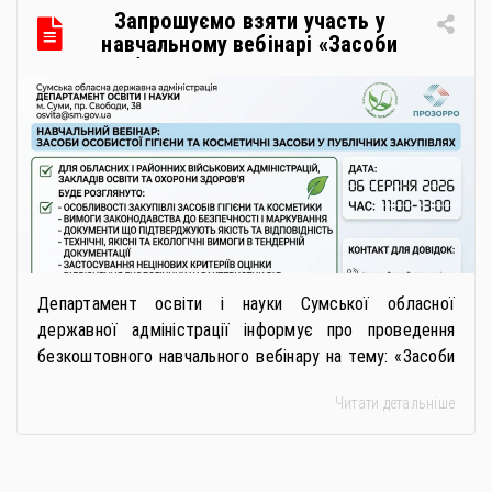
Запрошуємо взяти участь у
навчальному вебінарі «Засоби
особистої гігієни та косметичні
засоби у публічних закупівлях: як
сформувати вимоги та обрати
безпечну і якісну продукцію»
Департамент освіти і науки Сумської обласної
державної адміністрації інформує про проведення
безкоштовного навчального вебінару на тему: «Засоби
особистої гігієни та косметичні засоби у публічних
Читати детальніше
закупівлях: як сформувати вимоги та обрати безпечну і
якісну продукцію». Захід реалізується Всеукраїнською
громадською організацією «Жива планета» у співпраці
з Міністерством економіки України та ДП «Прозорро»