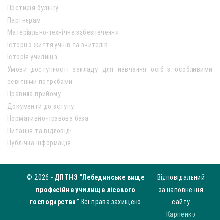
Протидія булінгу
Партнерам
Матеріально-технічне забезпечення
Історії з життя учнів та вчителів
Історія училища
Умови доступності закладу для навчання осіб з особливими
освітніми потребами
Правила прийому
Документи до вступу
Нормативно-правова база
Питання та відповіді
Публічна інформація
© 2026 -
ДПТНЗ “Лебединське вище
Відповідальний
професійне училище лісового
за наповнення
господарства”
Всі права захищено
сайту
Карпенко