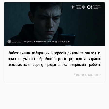
РОСІЙСЬКИХ СПЕЦСЛУЖБ
Забезпечення найкращих інтересів дитини та захист їх
прав в умовах збройної агресії рф проти України
залишається серед пріоритетних напрямків роботи
держави. Під час війни країною-агресором активно
Читати детальніше
застосовується метод використання дітей у
збройному конфлікті, що має вигляд підбурення
громадян України до вчинення кримінальних
правопорушень проти основ національної безпеки,
зокрема малолітніх та неповнолітніх осіб. З метою
мінімізації […]