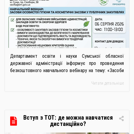
сформувати вимоги та обрати
безпечну і якісну продукцію»
Департамент освіти і науки Сумської обласної
державної адміністрації інформує про проведення
безкоштовного навчального вебінару на тему: «Засоби
особистої гігієни та косметичні засоби у публічних
Читати детальніше
закупівлях: як сформувати вимоги та обрати безпечну і
якісну продукцію». Захід реалізується Всеукраїнською
громадською організацією «Жива планета» у співпраці
з Міністерством економіки України та ДП «Прозорро»
в межах циклу вебінарів, спрямованих […]
Вступ з ТОТ: де можна навчатися
дистанційно?