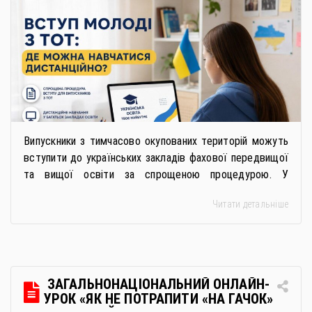
Випускники з тимчасово окупованих територій можуть
вступити до українських закладів фахової передвищої
та вищої освіти за спрощеною процедурою. У
багатьох закладах освіти доступне повне або часткове
Читати детальніше
дистанційне навчання, що дає можливість здобувати
українську освіту незалежно від місця перебування.
Для вступників із ТОТ діє спрощена процедура вступу
через Освітні центри «Освіта-Україна». Вона
передбачає: Скористатися цією процедурою […]
ЗАГАЛЬНОНАЦІОНАЛЬНИЙ ОНЛАЙН-
УРОК «ЯК НЕ ПОТРАПИТИ «НА ГАЧОК»