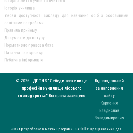
Історії з життя учнів та вчителів
Історія училища
Умови доступності закладу для навчання осіб з особливими
освітніми потребами
Правила прийому
Документи до вступу
Нормативно-правова база
Питання та відповіді
Публічна інформація
© 2026 -
ДПТНЗ “Лебединське вище
Відповідальний
професійне училище лісового
за наповнення
господарства”
Всі права захищено
сайту
Карпенко
Владислав
Володимирович
«Сайт розроблено в межах Програми EU4Skills: Кращі навички для