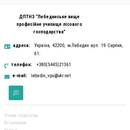
ДПТНЗ “Лебединське вище
професійне училище лісового
господарства”
aдресa:
Україна, 42200, м.Лебедин вул. 19 Серпня,
61.
телефон:
+380(5445)21361
e-mail:
lebedin_vpu@ukr.net
Учням і педагогам
Вступникам