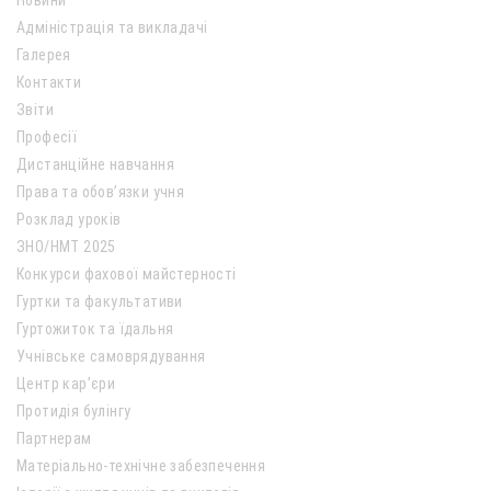
Новини
Адміністрація та викладачі
Галерея
Контакти
Звіти
Професії
Дистанційне навчання
Права та обов’язки учня
Розклад уроків
ЗНО/НМТ 2025
Конкурси фахової майстерності
Гуртки та факультативи
Гуртожиток та їдальня
Учнівське самоврядування
Центр кар’єри
Протидія булінгу
Партнерам
Матеріально-технічне забезпечення