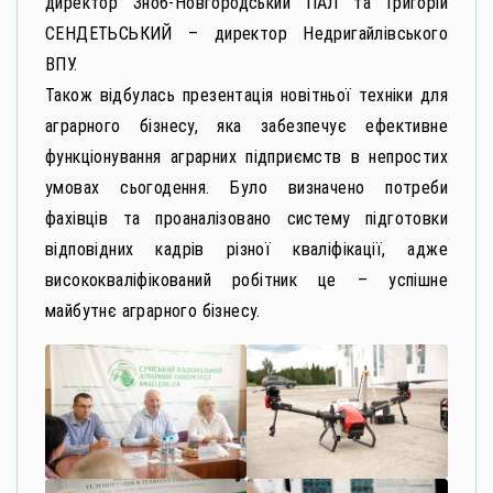
директор Зноб-Новгородський ПАЛ та Григорій
СЕНДЕТЬСЬКИЙ – директор Недригайлівського
ВПУ.
Також відбулась презентація новітньої техніки для
аграрного бізнесу, яка забезпечує ефективне
функціонування аграрних підприємств в непростих
умовах сьогодення. Було визначено потреби
фахівців та проаналізовано систему підготовки
відповідних кадрів різної кваліфікації, адже
висококваліфікований робітник це – успішне
майбутнє аграрного бізнесу.