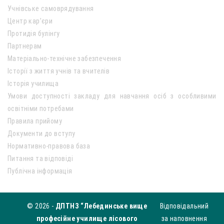
Учнівське самоврядування
Центр кар’єри
Протидія булінгу
Партнерам
Матеріально-технічне забезпечення
Історії з життя учнів та вчителів
Історія училища
Умови доступності закладу для навчання осіб з особливими
освітніми потребами
Правила прийому
Документи до вступу
Нормативно-правова база
Питання та відповіді
Публічна інформація
© 2026 -
ДПТНЗ “Лебединське вище
Відповідальний
професійне училище лісового
за наповнення