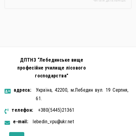
застосовується метод використання дітей у
збройному конфлікті, що має вигляд підбурення
громадян України до вчинення кримінальних
правопорушень проти основ національної безпеки,
зокрема малолітніх та неповнолітніх осіб. З метою
мінімізації […]
ДПТНЗ “Лебединське вище
професійне училище лісового
господарства”
aдресa:
Україна, 42200, м.Лебедин вул. 19 Серпня,
61.
телефон:
+380(5445)21361
e-mail:
lebedin_vpu@ukr.net