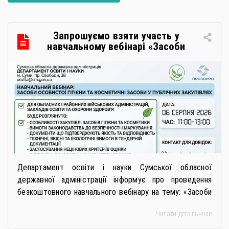
Запрошуємо взяти участь у
навчальному вебінарі «Засоби
особистої гігієни та косметичні
засоби у публічних закупівлях: як
сформувати вимоги та обрати
безпечну і якісну продукцію»
Департамент освіти і науки Сумської обласної
державної адміністрації інформує про проведення
безкоштовного навчального вебінару на тему: «Засоби
особистої гігієни та косметичні засоби у публічних
Читати детальніше
закупівлях: як сформувати вимоги та обрати безпечну і
якісну продукцію». Захід реалізується Всеукраїнською