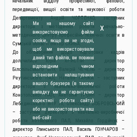
начальник відділу професійної, фахової,
передвищої, вищої освіти та наукової роботи
Департаменту Андрій ЧОРТЕНКО, заступник
Ми на нашому сайті
x
директора з методичної роботи Навчально-
використовуємо файли
методичного центру професійно-технічної освіти в
cookie, якщо ви не згодні,
Сумській області Віктор СКИБА.
щоб ми використовували
До обговорення щодо підготовки кадрів
даний тип файлів, ви повинні
долучились Юрій ХРИСТІЙ – директор
відповідним чином
Білопільського ВПУ, Валерій ЧЕЧЕЛЬ – директор
встановити налаштування
Реутинського ПАЛ, Наталія ГАНЖА – заступник
вашого браузера (в такому
директора з навчально-виробничої роботи
випадку ми не гарантуємо
Конотопської ПАЛ, Анатолій ТРОЯН – директор
коректної роботи сайту)
Лебединського ВПУ ЛГ, Олександр БОБРОВСЬКИЙ
або не використовувати наш
– заступник директора з навчально-виробничої
веб-сайт
роботи Хотінського ПАЛ, Михайло Гордійчук –
директор Глинського ПАЛ, Василь ГОНЧАРОВ –