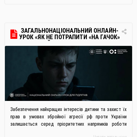
українську освіту незалежно від місця перебування.
Для вступників із ТОТ діє спрощена процедура вступу
через Освітні центри «Освіта-Україна». Вона
передбачає: Скористатися цією процедурою […]
ЗАГАЛЬНОНАЦІОНАЛЬНИЙ ОНЛАЙН-
УРОК «ЯК НЕ ПОТРАПИТИ «НА ГАЧОК»
РОСІЙСЬКИХ СПЕЦСЛУЖБ
Забезпечення найкращих інтересів дитини та захист їх
прав в умовах збройної агресії рф проти України
залишається серед пріоритетних напрямків роботи
держави. Під час війни країною-агресором активно
Читати детальніше