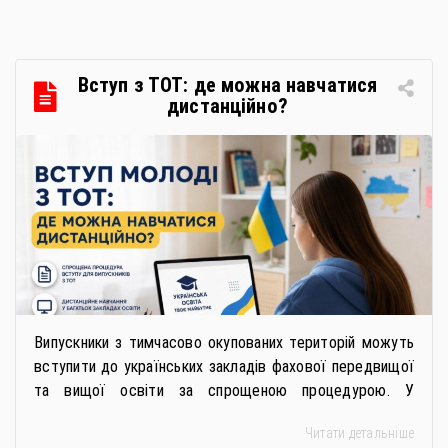
громадською організацією «Жива планета» у співпраці
з Міністерством економіки України та ДП «Прозорро»
в межах циклу вебінарів, спрямованих […]
Вступ з ТОТ: де можна навчатися
дистанційно?
Випускники з тимчасово окупованих територій можуть
вступити до українських закладів фахової передвищої
та вищої освіти за спрощеною процедурою. У
багатьох закладах освіти доступне повне або часткове
Читати детальніше
дистанційне навчання, що дає можливість здобувати