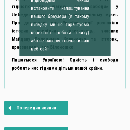
відповідним чином
гідністю та жагою до свободи» у
встановити налаштування
Лебединському міському краєзнавчому музеї.
вашого браузера (в такому
Про доленосні для України події розповіли
випадку ми не гарантуємо
історик, дослідник, краєзнавець, учасник
коректної роботи сайту)
Майдану Володимир Кравченко та історик,
або не використовувати наш
краєзнавець Ігор Білоножко.
веб-сайт
Пишаємося Україною! Єдність і свобода
роблять нас гідними дітьми нашої країни.
Навігація
Попередня новина
записів