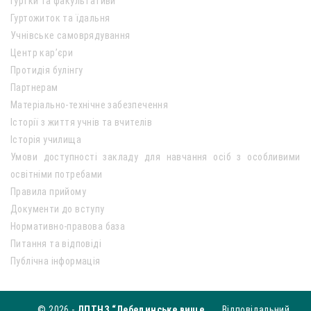
Гуртки та факультативи
Гуртожиток та їдальня
Учнівське самоврядування
Центр кар’єри
Протидія булінгу
Партнерам
Матеріально-технічне забезпечення
Історії з життя учнів та вчителів
Історія училища
Умови доступності закладу для навчання осіб з особливими
освітніми потребами
Правила прийому
Документи до вступу
Нормативно-правова база
Питання та відповіді
Публічна інформація
© 2026 -
ДПТНЗ “Лебединське вище
Відповідальний