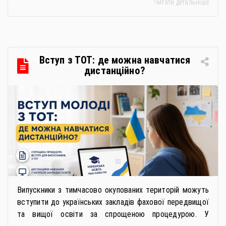
Читати детальніше
закупівлях: як сформувати вимоги та обрати безпечну і
якісну продукцію». Захід реалізується Всеукраїнською
громадською організацією «Жива планета» у співпраці
з Міністерством економіки України та ДП «Прозорро»
в межах циклу вебінарів, спрямованих […]
Вступ з ТОТ: де можна навчатися
дистанційно?
Випускники з тимчасово окупованих територій можуть
вступити до українських закладів фахової передвищої
та вищої освіти за спрощеною процедурою. У