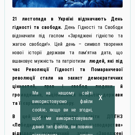
21 листопада в Україні відзначають День
гідності та свободи.
День Гідності та Свободи
відзначили під гаслом «Заряджені гідністю та
жагою свободи!». Цей день – символ творення
нової історії держави та пам’ятна дата, що
вшановує мужність та патріотизм
людей, які під
час Революції Гідності та Помаранчевої
революції стали на захист демократичних
цінностей, прав і свобод людини й
Ми на нашому сайті
x
громадянина, національних інтересів держави
використовуємо файли
та її європейського вибору.
cookie, якщо ви не згодні,
В цей день здобувачі освіти ДПТНЗ
щоб ми використовували
«Лебединського ВПУ лісового господарства»
даний тип файлів, ви повинні
відвідали тематичний захід «Заряджені