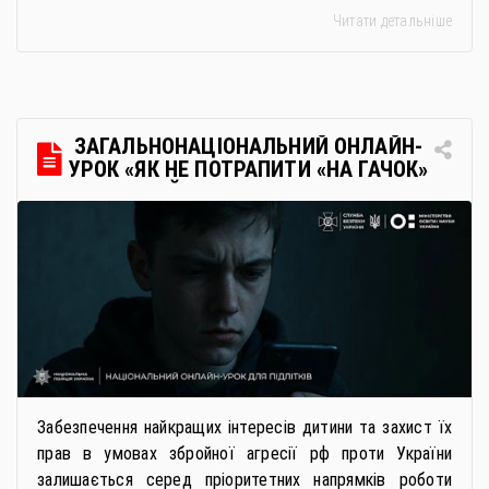
багатьох закладах освіти доступне повне або часткове
Читати детальніше
дистанційне навчання, що дає можливість здобувати
українську освіту незалежно від місця перебування.
Для вступників із ТОТ діє спрощена процедура вступу
через Освітні центри «Освіта-Україна». Вона
передбачає: Скористатися цією процедурою […]
ЗАГАЛЬНОНАЦІОНАЛЬНИЙ ОНЛАЙН-
УРОК «ЯК НЕ ПОТРАПИТИ «НА ГАЧОК»
РОСІЙСЬКИХ СПЕЦСЛУЖБ
Забезпечення найкращих інтересів дитини та захист їх
прав в умовах збройної агресії рф проти України
залишається серед пріоритетних напрямків роботи