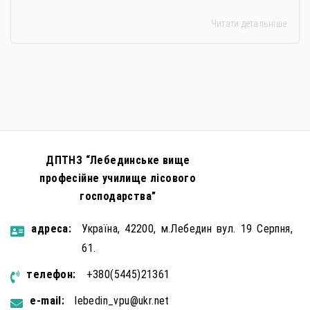
держави. Під час війни країною-агресором активно
Читати детальніше
застосовується метод використання дітей у
збройному конфлікті, що має вигляд підбурення
громадян України до вчинення кримінальних
правопорушень проти основ національної безпеки,
зокрема малолітніх та неповнолітніх осіб. З метою
мінімізації […]
ДПТНЗ “Лебединське вище
професійне училище лісового
господарства”
aдресa:
Україна, 42200, м.Лебедин вул. 19 Серпня,
61.
телефон:
+380(5445)21361
e-mail:
lebedin_vpu@ukr.net