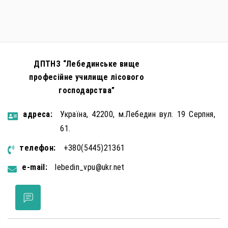
ДПТНЗ “Лебединське вище
професійне училище лісового
господарства”
aдресa:
Україна, 42200, м.Лебедин вул. 19 Серпня,
61.
телефон:
+380(5445)21361
e-mail:
lebedin_vpu@ukr.net