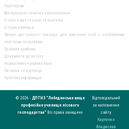
Партнерам
Матеріально-технічне забезпечення
Історії з життя учнів та вчителів
Історія училища
Умови доступності закладу для навчання осіб з особливими
освітніми потребами
Правила прийому
Документи до вступу
Нормативно-правова база
Питання та відповіді
Публічна інформація
© 2026 -
ДПТНЗ “Лебединське вище
Відповідальний
професійне училище лісового
за наповнення
господарства”
Всі права захищено
сайту
Карпенко
Владислав