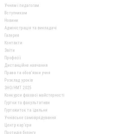
Учням і педагогам
Вступникам
Новини
Адміністрація та викладачі
Галерея
Контакти
Звіти
Професії
Дистанційне навчання
Права та обов’язки учня
Розклад уроків
ЗНО/НМТ 2025
Конкурси фахової майстерності
Гуртки та факультативи
Гуртожиток та їдальня
Учнівське самоврядування
Центр кар’єри
Протидія булінгу