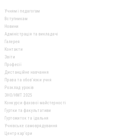
Учням і педагогам
Вступникам
Новини
Адміністрація та викладачі
Галерея
Контакти
Звіти
Професії
Дистанційне навчання
Права та обов’язки учня
Розклад уроків
ЗНО/НМТ 2025
Конкурси фахової майстерності
Гуртки та факультативи
Гуртожиток та їдальня
Учнівське самоврядування
Центр кар’єри