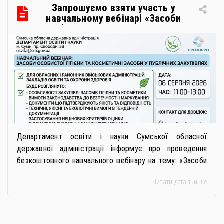
Запрошуємо взяти участь у
навчальному вебінарі «Засоби
особистої гігієни та косметичні
засоби у публічних закупівлях: як
сформувати вимоги та обрати
безпечну і якісну продукцію»
Департамент освіти і науки Сумської обласної
державної адміністрації інформує про проведення
безкоштовного навчального вебінару на тему: «Засоби
особистої гігієни та косметичні засоби у публічних
Читати детальніше
закупівлях: як сформувати вимоги та обрати безпечну і
якісну продукцію». Захід реалізується Всеукраїнською
громадською організацією «Жива планета» у співпраці
з Міністерством економіки України та ДП «Прозорро»