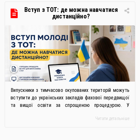
в межах циклу вебінарів, спрямованих […]
Вступ з ТОТ: де можна навчатися
дистанційно?
Випускники з тимчасово окупованих територій можуть
вступити до українських закладів фахової передвищої
та вищої освіти за спрощеною процедурою. У
багатьох закладах освіти доступне повне або часткове
Читати детальніше
дистанційне навчання, що дає можливість здобувати
українську освіту незалежно від місця перебування.
Для вступників із ТОТ діє спрощена процедура вступу