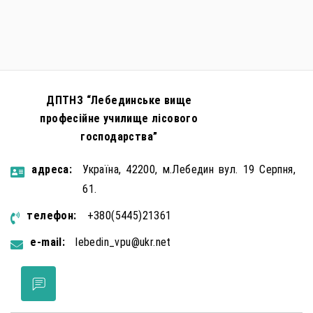
правопорушень проти основ національної безпеки,
зокрема малолітніх та неповнолітніх осіб. З метою
мінімізації […]
ДПТНЗ “Лебединське вище
професійне училище лісового
господарства”
aдресa:
Україна, 42200, м.Лебедин вул. 19 Серпня,
61.
телефон:
+380(5445)21361
e-mail:
lebedin_vpu@ukr.net