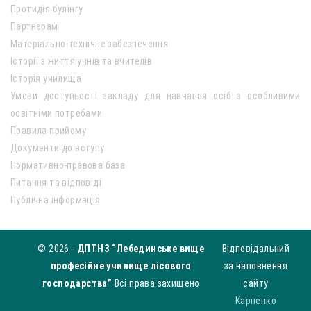
Протидія булінгу
Партнерам
Матеріально-технічне забезпечення
Історії з життя учнів та вчителів
Історія училища
Умови доступності закладу для навчання осіб з особливими
освітніми потребами
Правила прийому
Документи до вступу
Нормативно-правова база
Питання та відповіді
Публічна інформація
© 2026 -
ДПТНЗ “Лебединське вище
Відповідальний
професійне училище лісового
за наповнення
господарства”
Всі права захищено
сайту
Карпенко