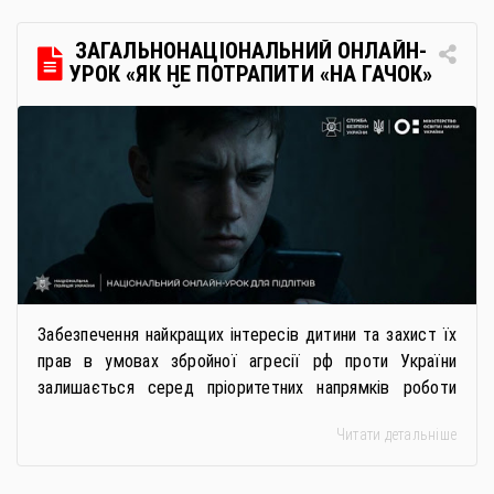
через Освітні центри «Освіта-Україна». Вона
передбачає: Скористатися цією процедурою […]
ЗАГАЛЬНОНАЦІОНАЛЬНИЙ ОНЛАЙН-
УРОК «ЯК НЕ ПОТРАПИТИ «НА ГАЧОК»
РОСІЙСЬКИХ СПЕЦСЛУЖБ
Забезпечення найкращих інтересів дитини та захист їх
прав в умовах збройної агресії рф проти України
залишається серед пріоритетних напрямків роботи
держави. Під час війни країною-агресором активно
Читати детальніше
застосовується метод використання дітей у
збройному конфлікті, що має вигляд підбурення
громадян України до вчинення кримінальних