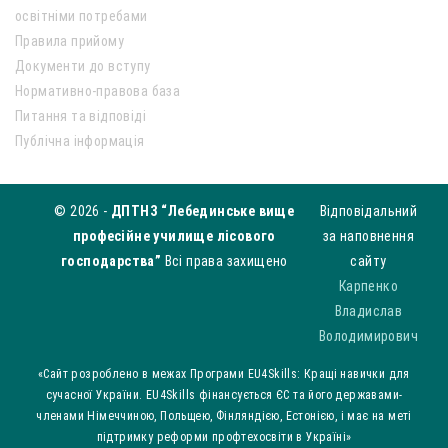
освітніми потребами
Правила прийому
Документи до вступу
Нормативно-правова база
Питання та відповіді
Публічна інформація
© 2026 -
ДПТНЗ “Лебединське вище
Відповідальний
професійне училище лісового
за наповнення
господарства”
Всі права захищено
сайту
Карпенко
Владислав
Володимирович
«Сайт розроблено в межах Програми EU4Skills: Кращі навички для
сучасної України. EU4Skills фінансується ЄС та його державами-
членами Німеччиною, Польщею, Фінляндією, Естонією, і має на меті
підтримку реформи профтехосвіти в Україні»