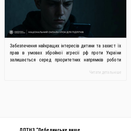
Забезпечення найкращих інтересів дитини та захист їх
прав в умовах збройної агресії рф проти України
залишається серед пріоритетних напрямків роботи
держави. Під час війни країною-агресором активно
Читати детальніше
застосовується метод використання дітей у
збройному конфлікті, що має вигляд підбурення
громадян України до вчинення кримінальних
правопорушень проти основ національної безпеки,
зокрема малолітніх та неповнолітніх осіб. З метою
мінімізації […]
ДПТНЗ “Лебединське вище