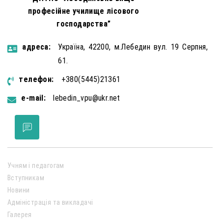
професійне училище лісового
господарства”
aдресa:
Україна, 42200, м.Лебедин вул. 19 Серпня,
61.
телефон:
+380(5445)21361
e-mail:
lebedin_vpu@ukr.net
Учням і педагогам
Вступникам
Новини
Адміністрація та викладачі
Галерея