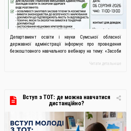
Департамент освіти і науки Сумської обласної
державної адміністрації інформує про проведення
безкоштовного навчального вебінару на тему: «Засоби
особистої гігієни та косметичні засоби у публічних
Читати детальніше
закупівлях: як сформувати вимоги та обрати безпечну і
якісну продукцію». Захід реалізується Всеукраїнською
громадською організацією «Жива планета» у співпраці
з Міністерством економіки України та ДП «Прозорро»
в межах циклу вебінарів, спрямованих […]
Вступ з ТОТ: де можна навчатися
дистанційно?