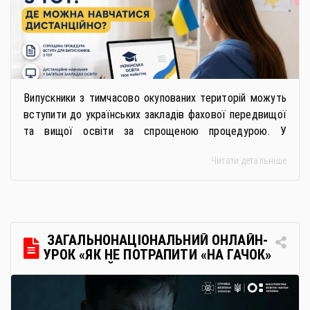
Випускники з тимчасово окупованих територій можуть
вступити до українських закладів фахової передвищої
та вищої освіти за спрощеною процедурою. У
багатьох закладах освіти доступне повне або часткове
Читати детальніше
дистанційне навчання, що дає можливість здобувати
українську освіту незалежно від місця перебування.
Для вступників із ТОТ діє спрощена процедура вступу
через Освітні центри «Освіта-Україна». Вона
передбачає: Скористатися цією процедурою […]
ЗАГАЛЬНОНАЦІОНАЛЬНИЙ ОНЛАЙН-
УРОК «ЯК НЕ ПОТРАПИТИ «НА ГАЧОК»
РОСІЙСЬКИХ СПЕЦСЛУЖБ