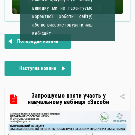
випадку ми не гарантуємо
коректної роботи сайту)
або не використовувати наш
веб-сайт
Навігація
Попередня новина
записів
Наступна новина
Запрошуємо взяти участь у
навчальному вебінарі «Засоби
особистої гігієни та косметичні
засоби у публічних закупівлях: як
сформувати вимоги та обрати
безпечну і якісну продукцію»