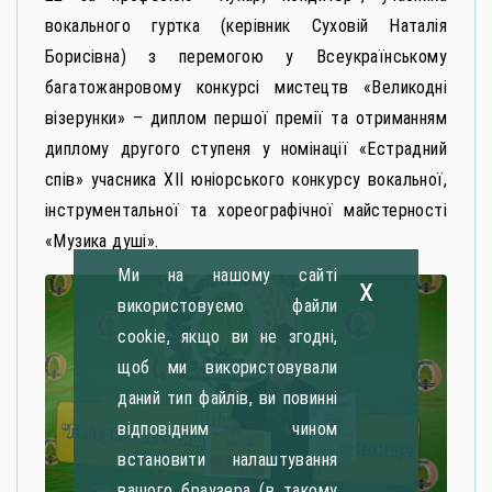
вокального гуртка (керівник Суховій Наталія
Борисівна) з перемогою у Всеукраїнському
багатожанровому конкурсі мистецтв «Великодні
візерунки» – диплом першої премії та отриманням
диплому другого ступеня у номінації «Естрадний
спів» учасника ХІІ юніорського конкурсу вокальної,
інструментальної та хореографічної майстерності
«Музика душі».
Ми на нашому сайті
x
використовуємо файли
cookie, якщо ви не згодні,
щоб ми використовували
даний тип файлів, ви повинні
відповідним чином
встановити налаштування
вашого браузера (в такому