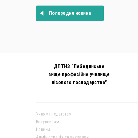
записів
Попередня новина
ДПТНЗ “Лебединське
вище професійне училище
лісового господарства”
Учням і педагогам
Вступникам
Новини
Адміністрація та викладачі