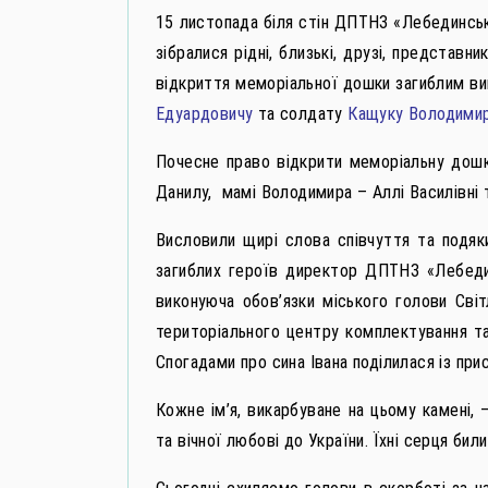
15 листопада біля стін ДПТНЗ «Лебединсь
зібралися рідні, близькі, друзі, представ
відкриття меморіальної дошки загиблим в
Едуардовичу
та солдату
Кащуку Володимир
Почесне право відкрити меморіальну дошку
Данилу, мамі Володимира – Аллі Василівні 
Висловили щирі слова співчуття та подяки
загиблих героїв директор ДПТНЗ «Лебеди
виконуюча обов’язки міського голови Світ
територіального центру комплектування та
Спогадами про сина Івана поділилася із при
Кожне ім’я, викарбуване на цьому камені, 
та вічної любові до України. Їхні серця билис