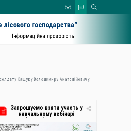
 лісового господарства”
Інформаційна прозорість
 солдату Кащуку Володимиру Анатолійовичу.
Запрошуємо взяти участь у
навчальному вебінарі
«Засоби особистої гігієни та
косметичні засоби у