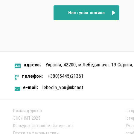
Наступна новина
aдресa:
Україна, 42200, м.Лебедин вул. 19 Серпня,
телефон:
+380(5445)21361
e-mail:
lebedin_vpu@ukr.net
Розклад уроків
Істо
ЗНО/НМТ 2025
Істо
Конкурси фахової майстерності
Умо
Гуртки та факультативи
особ