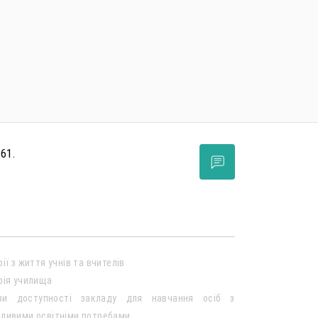
 61.
рії з життя учнів та вчителів
рія училища
ви доступності закладу для навчання осіб з
ливими освітніми потребами