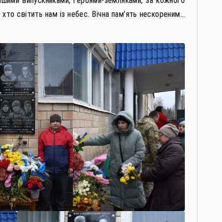
ашими випускниками, героями-земляками, за кожного
, хто світить нам із небес. Вічна пам’ять нескореним…