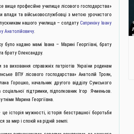
ке вище професійне училище лісового господарства»
ники влади та військовослужбовці з метою урочистого
ипускникам нашого училища – солдату
Саприкіну Івану
у Анатолійовичу
.
 було надано мамі Івана – Марині Георгіївні, брату
та брату Олександру.
 за виховання справжніх патріотів України родинам
нське ВПУ лісового господарства» Анатолій Троян,
лана Горошко, начальник другого відділу Сумського
 соціальної підтримки, підполковник Ігор Ячменьов.
сутніми Марина Георгіївна.
– це історія мужності, історія безстрашної боротьби
я за мир і спокій на рідній землі.