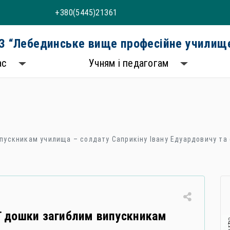
+380(5445)21361
 “Лебединське вище професійне училище
ас
Учням і педагогам
пускникам училища – солдату Саприкіну Івану Едуардовичу та
ї дошки загиблим випускникам