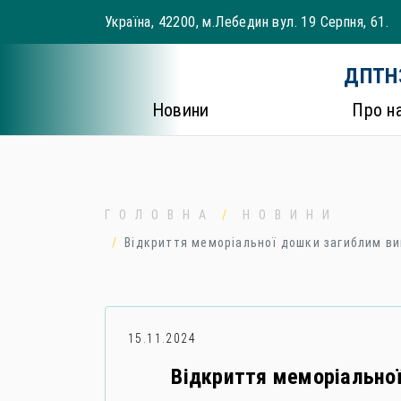
Skip
Україна, 42200, м.Лебедин вул. 19 Серпня, 61.
to
content
ДПТНЗ
Новини
Про н
ГОЛОВНА
НОВИНИ
Відкриття меморіальної дошки загиблим ви
15.11.2024
Відкриття меморіально