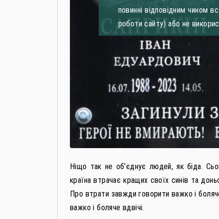
повинні відповідним чином в
роботи сайту) або не викори
Ніщо так не об’єднує людей, як біда. Сь
країна втрачає кращих своїх синів та доньо
Про втрати завжди говорити важко і боляче
важко і боляче вдвічі.