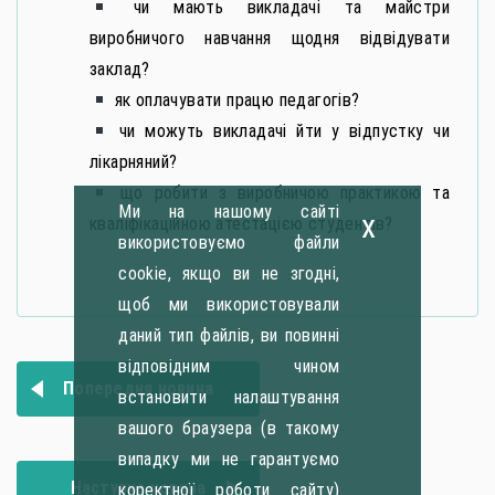
чи мають викладачі та майстри
виробничого навчання щодня відвідувати
заклад?
як оплачувати працю педагогів?
чи можуть викладачі йти у відпустку чи
лікарняний?
що робити з виробничою практикою та
Ми на нашому сайті
x
кваліфікаційною атестацією студентів?
використовуємо файли
cookie, якщо ви не згодні,
щоб ми використовували
даний тип файлів, ви повинні
відповідним чином
Навігація
Попередня новина
встановити налаштування
записів
вашого браузера (в такому
випадку ми не гарантуємо
Наступна новина
коректної роботи сайту)