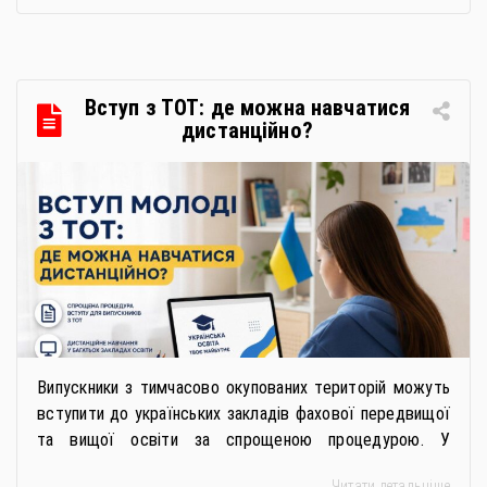
якісну продукцію». Захід реалізується Всеукраїнською
громадською організацією «Жива планета» у співпраці
з Міністерством економіки України та ДП «Прозорро»
в межах циклу вебінарів, спрямованих […]
Вступ з ТОТ: де можна навчатися
дистанційно?
Випускники з тимчасово окупованих територій можуть
вступити до українських закладів фахової передвищої
та вищої освіти за спрощеною процедурою. У
багатьох закладах освіти доступне повне або часткове
Читати детальніше