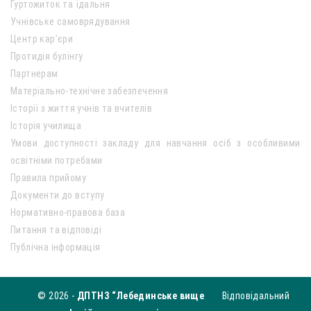
Гуртожиток та їдальня
Учнівське самоврядування
Центр кар’єри
Протидія булінгу
Партнерам
Матеріально-технічне забезпечення
Історії з життя учнів та вчителів
Історія училища
Умови доступності закладу для навчання осіб з особливими
освітніми потребами
Правила прийому
Документи до вступу
Нормативно-правова база
Питання та відповіді
Публічна інформація
© 2026 -
ДПТНЗ “Лебединське вище
Відповідальний