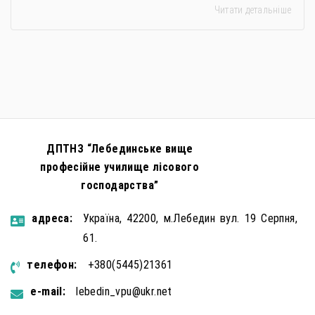
Читати детальніше
застосовується метод використання дітей у
збройному конфлікті, що має вигляд підбурення
громадян України до вчинення кримінальних
правопорушень проти основ національної безпеки,
зокрема малолітніх та неповнолітніх осіб. З метою
мінімізації […]
ДПТНЗ “Лебединське вище
професійне училище лісового
господарства”
aдресa:
Україна, 42200, м.Лебедин вул. 19 Серпня,
61.
телефон:
+380(5445)21361
e-mail:
lebedin_vpu@ukr.net