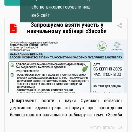
або не використовувати наш
веб-сайт
Запрошуємо взяти участь у
навчальному вебінарі «Засоби
особистої гігієни та косметичні
засоби у публічних закупівлях: як
сформувати вимоги та обрати
безпечну і якісну продукцію»
Департамент освіти і науки Сумської обласної
державної адміністрації інформує про проведення
безкоштовного навчального вебінару на тему: «Засоби
особистої гігієни та косметичні засоби у публічних
Читати детальніше
закупівлях: як сформувати вимоги та обрати безпечну і