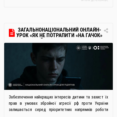
дистанційне навчання, що дає можливість здобувати
українську освіту незалежно від місця перебування.
Для вступників із ТОТ діє спрощена процедура вступу
через Освітні центри «Освіта-Україна». Вона
передбачає: Скористатися цією процедурою […]
ЗАГАЛЬНОНАЦІОНАЛЬНИЙ ОНЛАЙН-
УРОК «ЯК НЕ ПОТРАПИТИ «НА ГАЧОК»
РОСІЙСЬКИХ СПЕЦСЛУЖБ
Забезпечення найкращих інтересів дитини та захист їх
прав в умовах збройної агресії рф проти України
залишається серед пріоритетних напрямків роботи
держави. Під час війни країною-агресором активно