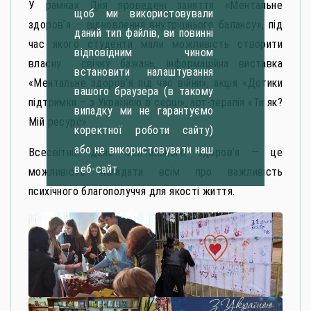
У рамках Дня проведені заняття «Ментальне
щоб ми використовували
здоров’я – відновлення внутрішнього балансу», під
даний тип файлів, ви повинні
час якого студенти мали можливість створити
відповідним чином
власну свічку бажань, інформаційна виставка
встановити налаштування
«Ментальне здоров’я під час війни», акція «Дотики
вашого браузера (в такому
підтримки – з Україною в серці», арт-терапія «Ти як?
випадку ми не гарантуємо
Мій ресурс».
коректної роботи сайту)
або не використовувати наш
Всесвітній день ментального здоров’я — це
веб-сайт
можливість нагадати всім про важливість
психічного благополуччя для якості життя.