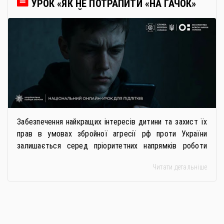
УРОК «ЯК НЕ ПОТРАПИТИ «НА ГАЧОК»
РОСІЙСЬКИХ СПЕЦСЛУЖБ
Забезпечення найкращих інтересів дитини та захист їх
прав в умовах збройної агресії рф проти України
залишається серед пріоритетних напрямків роботи
держави. Під час війни країною-агресором активно
Читати детальніше
застосовується метод використання дітей у
збройному конфлікті, що має вигляд підбурення
громадян України до вчинення кримінальних
правопорушень проти основ національної безпеки,
зокрема малолітніх та неповнолітніх осіб. З метою