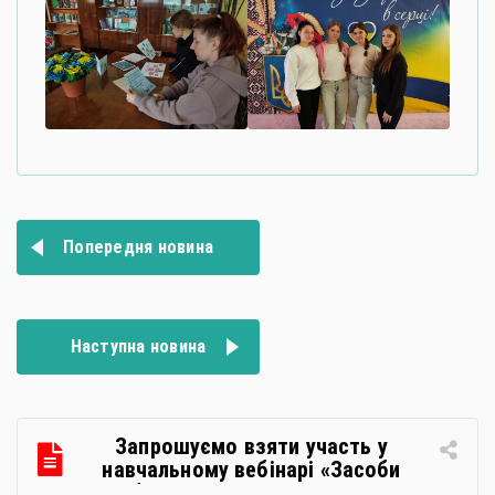
Навігація
Попередня новина
записів
Наступна новина
Запрошуємо взяти участь у
навчальному вебінарі «Засоби
особистої гігієни та косметичні