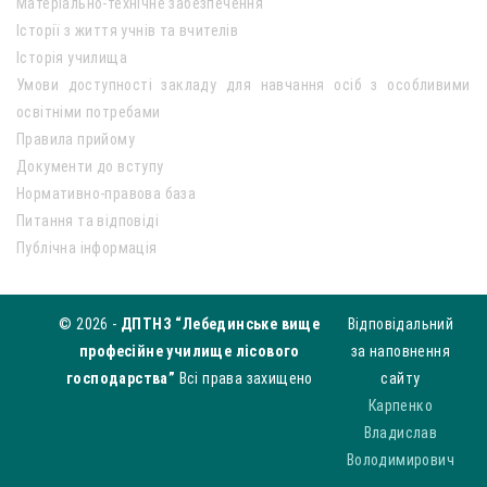
Матеріально-технічне забезпечення
Історії з життя учнів та вчителів
Історія училища
Умови доступності закладу для навчання осіб з особливими
освітніми потребами
Правила прийому
Документи до вступу
Нормативно-правова база
Питання та відповіді
Публічна інформація
© 2026 -
ДПТНЗ “Лебединське вище
Відповідальний
професійне училище лісового
за наповнення
господарства”
Всі права захищено
сайту
Карпенко
Владислав
Володимирович