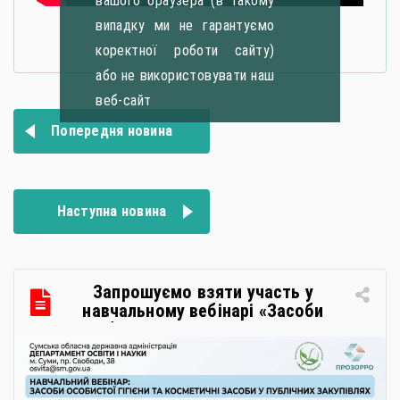
вашого браузера (в такому
випадку ми не гарантуємо
коректної роботи сайту)
або не використовувати наш
веб-сайт
Навігація
Попередня новина
записів
Наступна новина
Запрошуємо взяти участь у
навчальному вебінарі «Засоби
особистої гігієни та косметичні
засоби у публічних закупівлях: як
сформувати вимоги та обрати
безпечну і якісну продукцію»