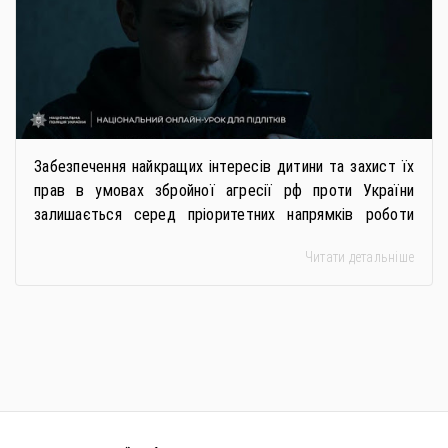
Забезпечення найкращих інтересів дитини та захист їх
прав в умовах збройної агресії рф проти України
залишається серед пріоритетних напрямків роботи
держави. Під час війни країною-агресором активно
Читати детальніше
застосовується метод використання дітей у
збройному конфлікті, що має вигляд підбурення
громадян України до вчинення кримінальних
правопорушень проти основ національної безпеки,
зокрема малолітніх та неповнолітніх осіб. З метою
мінімізації […]