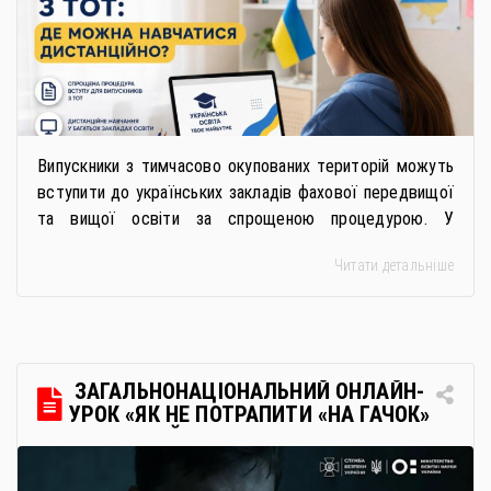
Випускники з тимчасово окупованих територій можуть
вступити до українських закладів фахової передвищої
та вищої освіти за спрощеною процедурою. У
багатьох закладах освіти доступне повне або часткове
Читати детальніше
дистанційне навчання, що дає можливість здобувати
українську освіту незалежно від місця перебування.
Для вступників із ТОТ діє спрощена процедура вступу
через Освітні центри «Освіта-Україна». Вона
передбачає: Скористатися цією процедурою […]
ЗАГАЛЬНОНАЦІОНАЛЬНИЙ ОНЛАЙН-
УРОК «ЯК НЕ ПОТРАПИТИ «НА ГАЧОК»
РОСІЙСЬКИХ СПЕЦСЛУЖБ