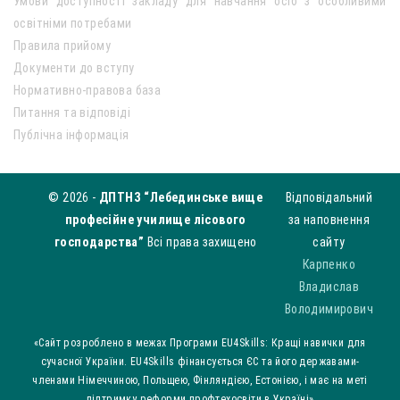
Умови доступності закладу для навчання осіб з особливими
освітніми потребами
Правила прийому
Документи до вступу
Нормативно-правова база
Питання та відповіді
Публічна інформація
© 2026 -
ДПТНЗ “Лебединське вище
Відповідальний
професійне училище лісового
за наповнення
господарства”
Всі права захищено
сайту
Карпенко
Владислав
Володимирович
«Сайт розроблено в межах Програми EU4Skills: Кращі навички для
сучасної України. EU4Skills фінансується ЄС та його державами-
членами Німеччиною, Польщею, Фінляндією, Естонією, і має на меті
підтримку реформи профтехосвіти в Україні»