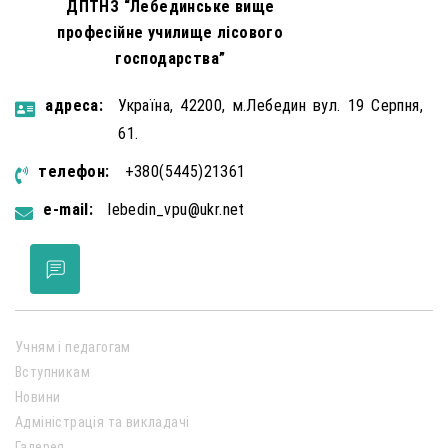
ДПТНЗ “Лебединське вище
професійне училище лісового
господарства”
aдресa:
Україна, 42200, м.Лебедин вул. 19 Серпня,
61.
телефон:
+380(5445)21361
e-mail:
lebedin_vpu@ukr.net
Учням і педагогам
Вступникам
Новини
Адміністрація та викладачі
Галерея