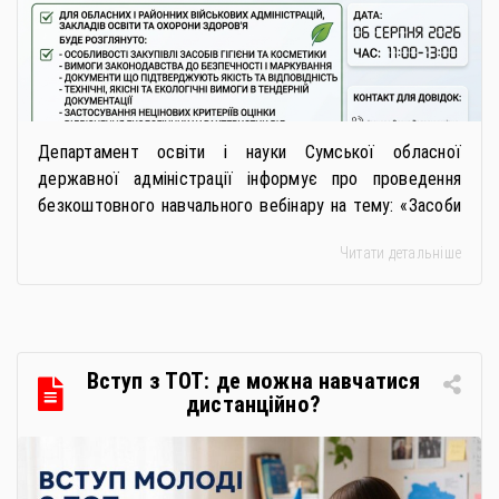
Департамент освіти і науки Сумської обласної
державної адміністрації інформує про проведення
безкоштовного навчального вебінару на тему: «Засоби
особистої гігієни та косметичні засоби у публічних
Читати детальніше
закупівлях: як сформувати вимоги та обрати безпечну і
якісну продукцію». Захід реалізується Всеукраїнською
громадською організацією «Жива планета» у співпраці
з Міністерством економіки України та ДП «Прозорро»
в межах циклу вебінарів, спрямованих […]
Вступ з ТОТ: де можна навчатися
дистанційно?