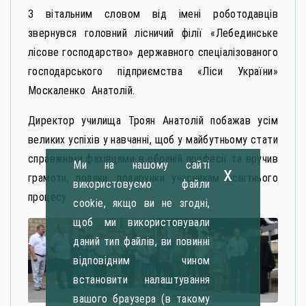
З вітальним словом від імені роботодавців
звернувся головний лісничий філії «Лебединське
лісове господарство» державного спеціалізованого
господарського підприємства «Ліси України»
Москаленко Анатолій.
Директор училища Троян Анатолій побажав усім
великих успіхів у навчанні, щоб у майбутньому стати
справжніми фахівцями в обраній професії та вручив
Ми на нашому сайті
x
грамоти, подяки, подарунки учасникам освітнього
використовуємо файли
процесу.
cookie, якщо ви не згодні,
щоб ми використовували
даний тип файлів, ви повинні
відповідним чином
встановити налаштування
вашого браузера (в такому