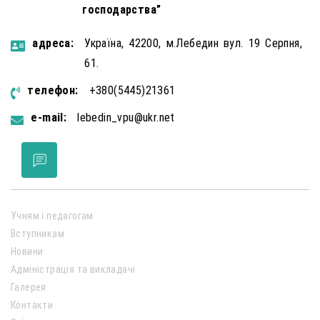
господарства”
aдресa:
Україна, 42200, м.Лебедин вул. 19 Серпня,
61.
телефон:
+380(5445)21361
e-mail:
lebedin_vpu@ukr.net
Учням і педагогам
Вступникам
Новини
Адміністрація та викладачі
Галерея
Контакти