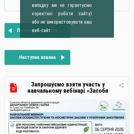
випадку ми не гарантуємо
коректної роботи сайту)
або не використовувати наш
Навігація
веб-сайт
Попередня новина
записів
Наступна новина
Запрошуємо взяти участь у
навчальному вебінарі «Засоби
особистої гігієни та косметичні
засоби у публічних закупівлях: як
сформувати вимоги та обрати
безпечну і якісну продукцію»