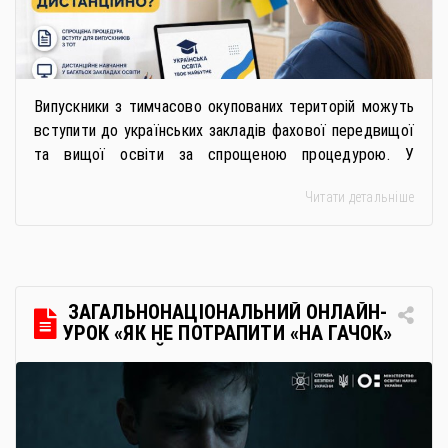
Випускники з тимчасово окупованих територій можуть
вступити до українських закладів фахової передвищої
та вищої освіти за спрощеною процедурою. У
багатьох закладах освіти доступне повне або часткове
Читати детальніше
дистанційне навчання, що дає можливість здобувати
українську освіту незалежно від місця перебування.
Для вступників із ТОТ діє спрощена процедура вступу
через Освітні центри «Освіта-Україна». Вона
передбачає: Скористатися цією процедурою […]
ЗАГАЛЬНОНАЦІОНАЛЬНИЙ ОНЛАЙН-
УРОК «ЯК НЕ ПОТРАПИТИ «НА ГАЧОК»
РОСІЙСЬКИХ СПЕЦСЛУЖБ