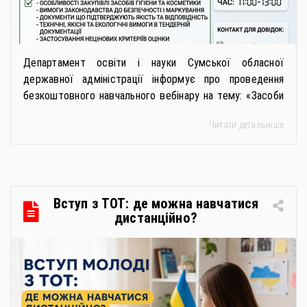
Департамент освіти і науки Сумської обласної
державної адміністрації інформує про проведення
безкоштовного навчального вебінару на тему: «Засоби
особистої гігієни та косметичні засоби у публічних
Читати детальніше
закупівлях: як сформувати вимоги та обрати безпечну і
якісну продукцію». Захід реалізується Всеукраїнською
громадською організацією «Жива планета» у співпраці
з Міністерством економіки України та ДП «Прозорро»
в межах циклу вебінарів, спрямованих […]
Вступ з ТОТ: де можна навчатися
дистанційно?