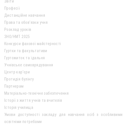
Звіти
Професії
Дистанційне навчання
Права та обов’язки учня
Розклад уроків
ЗНО/НМТ 2025
Конкурси фахової майстерності
Гуртки та факультативи
Гуртожиток та їдальня
Учнівське самоврядування
Центр кар’єри
Протидія булінгу
Партнерам
Матеріально-технічне забезпечення
Історії з життя учнів та вчителів
Історія училища
Умови доступності закладу для навчання осіб з особливими
освітніми потребами