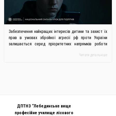
Забезпечення найкращих інтересів дитини та захист їх
прав в умовах збройної агресії рф проти України
залишається серед пріоритетних напрямків роботи
держави. Під час війни країною-агресором активно
Читати детальніше
застосовується метод використання дітей у
збройному конфлікті, що має вигляд підбурення
громадян України до вчинення кримінальних
правопорушень проти основ національної безпеки,
зокрема малолітніх та неповнолітніх осіб. З метою
мінімізації […]
ДПТНЗ “Лебединське вище
професійне училище лісового