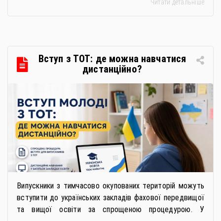
Читати детальніше
закупівлях: як сформувати вимоги та обрати безпечну і
якісну продукцію». Захід реалізується Всеукраїнською
громадською організацією «Жива планета» у співпраці
з Міністерством економіки України та ДП «Прозорро»
в межах циклу вебінарів, спрямованих […]
Вступ з ТОТ: де можна навчатися
дистанційно?
Випускники з тимчасово окупованих територій можуть
вступити до українських закладів фахової передвищої
та вищої освіти за спрощеною процедурою. У