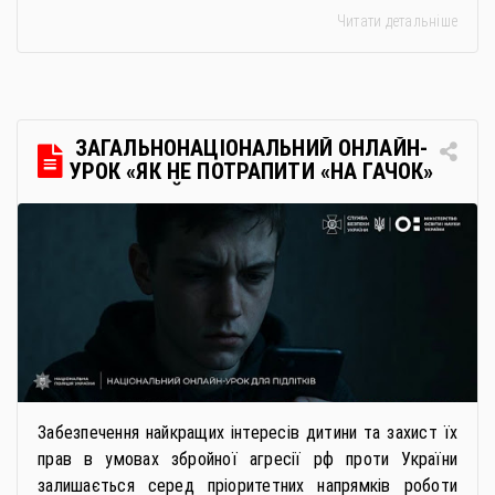
багатьох закладах освіти доступне повне або часткове
Читати детальніше
дистанційне навчання, що дає можливість здобувати
українську освіту незалежно від місця перебування.
Для вступників із ТОТ діє спрощена процедура вступу
через Освітні центри «Освіта-Україна». Вона
передбачає: Скористатися цією процедурою […]
ЗАГАЛЬНОНАЦІОНАЛЬНИЙ ОНЛАЙН-
УРОК «ЯК НЕ ПОТРАПИТИ «НА ГАЧОК»
РОСІЙСЬКИХ СПЕЦСЛУЖБ
Забезпечення найкращих інтересів дитини та захист їх
прав в умовах збройної агресії рф проти України
залишається серед пріоритетних напрямків роботи