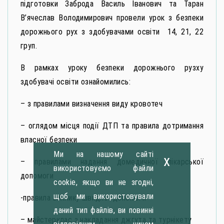
підготовки Заброда Василь Іванович та Таран
В’ячеслав Володимирович провели урок з безпеки
дорожнього рух з здобувачами освіти 14, 21, 22
груп.
В рамках уроку безпеки дорожнього рузху
здобувачі освіти ознайомились:
– з правилами визначення виду кровотеч
– оглядом місця події ДТП та правила дотримання
власної безпеки
Ми на нашому сайті
x
– правилами надання домедичної лікарської
використовуємо файли
допомоги
cookie, якщо ви не згодні,
щоб ми використовували
-правила виклику швидкої допомоги
даний тип файлів, ви повинні
– майстерклас з накладання джгута та турнікету