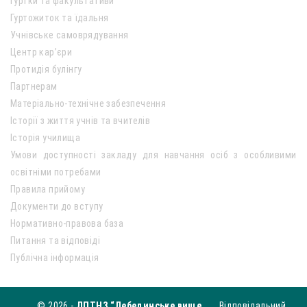
Гуртки та факультативи
Гуртожиток та їдальня
Учнівське самоврядування
Центр кар’єри
Протидія булінгу
Партнерам
Матеріально-технічне забезпечення
Історії з життя учнів та вчителів
Історія училища
Умови доступності закладу для навчання осіб з особливими
освітніми потребами
Правила прийому
Документи до вступу
Нормативно-правова база
Питання та відповіді
Публічна інформація
© 2026 -
ДПТНЗ “Лебединське вище
Відповідальний