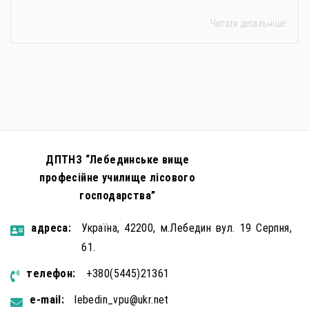
держави. Під час війни країною-агресором активно
Читати детальніше
застосовується метод використання дітей у
збройному конфлікті, що має вигляд підбурення
громадян України до вчинення кримінальних
правопорушень проти основ національної безпеки,
зокрема малолітніх та неповнолітніх осіб. З метою
мінімізації […]
ДПТНЗ “Лебединське вище
професійне училище лісового
господарства”
aдресa:
Україна, 42200, м.Лебедин вул. 19 Серпня,
61.
телефон:
+380(5445)21361
e-mail:
lebedin_vpu@ukr.net