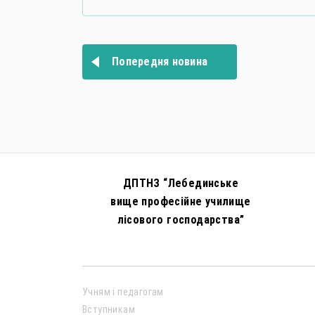
Навігація
записів
Попередня новина
ДПТНЗ “Лебединське
вище професійне училище
лісового господарства”
Учням і педагогам
Вступникам