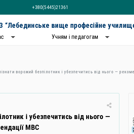
+380(5445)21361
 “Лебединське вище професійне училище
ас
Учням і педагогам
пізнати ворожий безпілотник і убезпечитись від нього — реком
ілотник і убезпечитись від нього —
ендації МВС