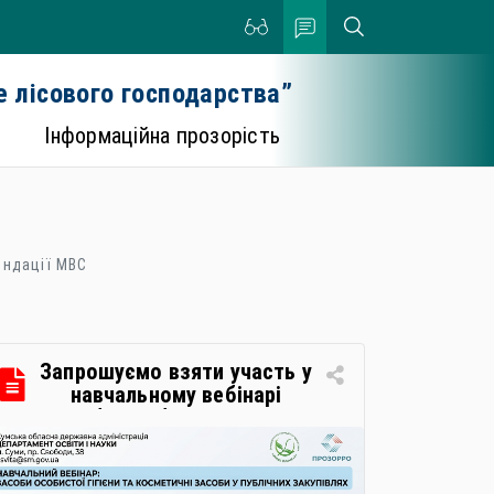
 лісового господарства”
Інформаційна прозорість
ендації МВС
Запрошуємо взяти участь у
навчальному вебінарі
«Засоби особистої гігієни та
косметичні засоби у
публічних закупівлях: як
сформувати вимоги та