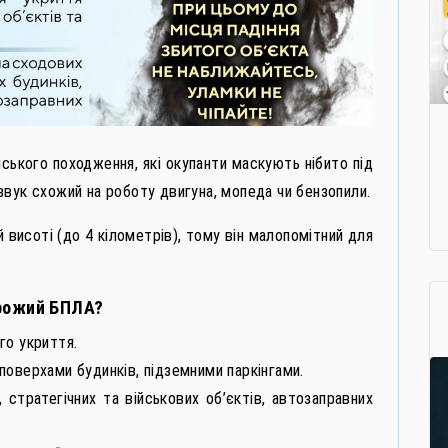
ького походження, які окупанти маскують нібито під
й звук схожий на роботу двигуна, мопеда чи бензопили.
й висоті (до 4 кілометрів), тому він малопомітний для
орожий БПЛА?
го укриття.
поверхами будинків, підземними паркінгами.
 стратегічних та військових об’єктів, автозаправних