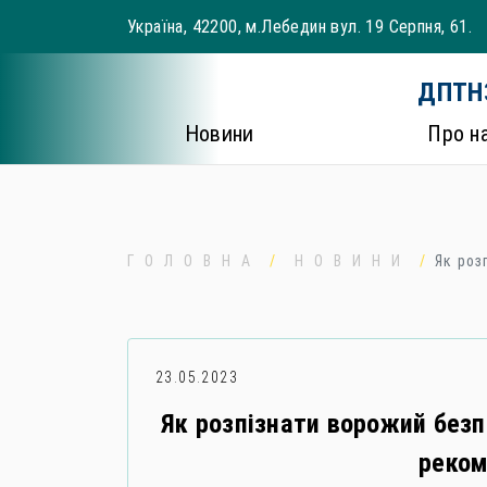
Skip
Україна, 42200, м.Лебедин вул. 19 Серпня, 61.
to
content
ДПТНЗ
Новини
Про н
ГОЛОВНА
НОВИНИ
Як роз
23.05.2023
Як розпізнати ворожий безп
реком