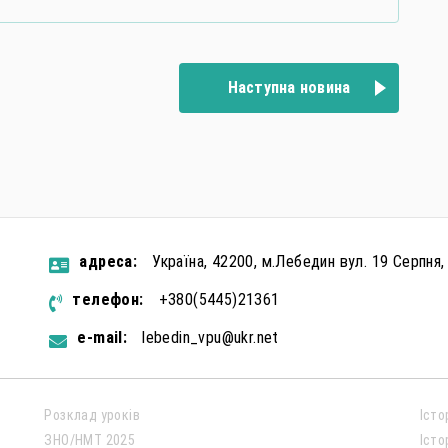
Наступна новина
aдресa:
Україна, 42200, м.Лебедин вул. 19 Серпня,
телефон:
+380(5445)21361
e-mail:
lebedin_vpu@ukr.net
Розклад уроків
Істо
ЗНО/НМТ 2025
Істо