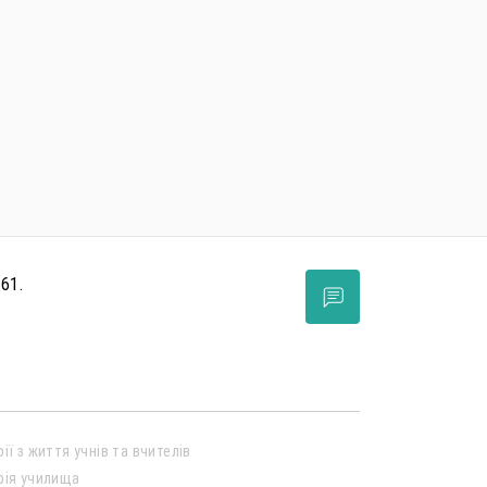
 61.
рії з життя учнів та вчителів
рія училища