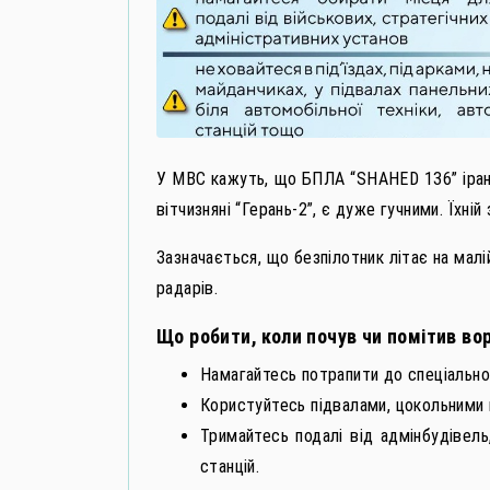
У МВС кажуть, що БПЛА “SHAHED 136” іранс
вітчизняні “Герань-2”, є дуже гучними. Їхні
Зазначається, що безпілотник літає на малі
радарів.
Що робити, коли почув чи помітив в
Намагайтесь потрапити до спеціально
Користуйтесь підвалами, цокольними 
Тримайтесь подалі від адмінбудівель,
станцій.