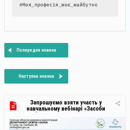
#Моя_професія_моє_майбутнє
Навігація
Попередня новина
записів
Наступна новина
Запрошуємо взяти участь у
навчальному вебінарі «Засоби
особистої гігієни та косметичні
засоби у публічних закупівлях: як
сформувати вимоги та обрати