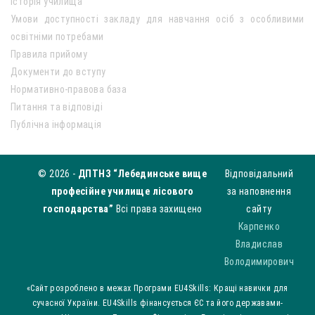
Історія училища
Умови доступності закладу для навчання осіб з особливими
освітніми потребами
Правила прийому
Документи до вступу
Нормативно-правова база
Питання та відповіді
Публічна інформація
© 2026 -
ДПТНЗ “Лебединське вище
Відповідальний
професійне училище лісового
за наповнення
господарства”
Всі права захищено
сайту
Карпенко
Владислав
Володимирович
«Сайт розроблено в межах Програми EU4Skills: Кращі навички для
сучасної України. EU4Skills фінансується ЄС та його державами-