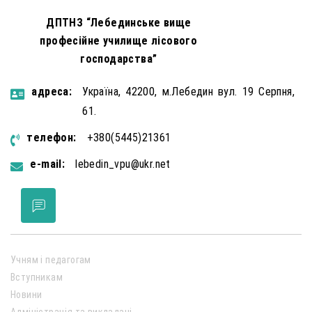
ДПТНЗ “Лебединське вище
професійне училище лісового
господарства”
aдресa:
Україна, 42200, м.Лебедин вул. 19 Серпня,
61.
телефон:
+380(5445)21361
e-mail:
lebedin_vpu@ukr.net
Учням і педагогам
Вступникам
Новини