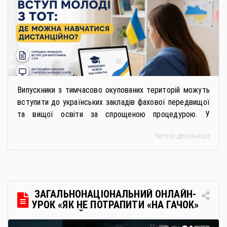
Випускники з тимчасово окупованих територій можуть
вступити до українських закладів фахової передвищої
та вищої освіти за спрощеною процедурою. У
багатьох закладах освіти доступне повне або часткове
Читати детальніше
дистанційне навчання, що дає можливість здобувати
українську освіту незалежно від місця перебування.
Для вступників із ТОТ діє спрощена процедура вступу
через Освітні центри «Освіта-Україна». Вона
передбачає: Скористатися цією процедурою […]
ЗАГАЛЬНОНАЦІОНАЛЬНИЙ ОНЛАЙН-
УРОК «ЯК НЕ ПОТРАПИТИ «НА ГАЧОК»
РОСІЙСЬКИХ СПЕЦСЛУЖБ