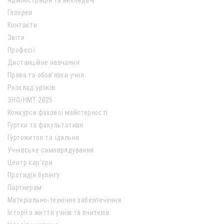
Адміністрація та викладачі
Галерея
Контакти
Звіти
Професії
Дистанційне навчання
Права та обов’язки учня
Розклад уроків
ЗНО/НМТ 2025
Конкурси фахової майстерності
Гуртки та факультативи
Гуртожиток та їдальня
Учнівське самоврядування
Центр кар’єри
Протидія булінгу
Партнерам
Матеріально-технічне забезпечення
Історії з життя учнів та вчителів