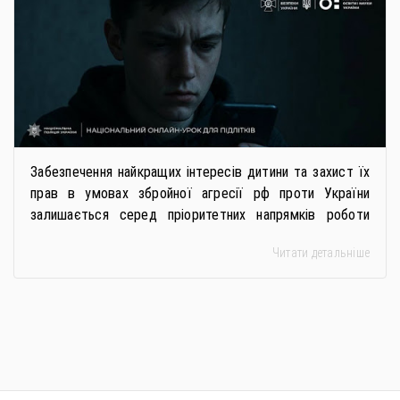
Забезпечення найкращих інтересів дитини та захист їх
прав в умовах збройної агресії рф проти України
залишається серед пріоритетних напрямків роботи
держави. Під час війни країною-агресором активно
Читати детальніше
застосовується метод використання дітей у
збройному конфлікті, що має вигляд підбурення
громадян України до вчинення кримінальних
правопорушень проти основ національної безпеки,
зокрема малолітніх та неповнолітніх осіб. З метою
мінімізації […]