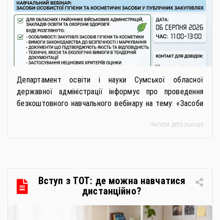
безпечну і якісну продукцію»
Департамент освіти і науки Сумської обласної
державної адміністрації інформує про проведення
безкоштовного навчального вебінару на тему: «Засоби
особистої гігієни та косметичні засоби у публічних
Читати детальніше
закупівлях: як сформувати вимоги та обрати безпечну і
якісну продукцію». Захід реалізується Всеукраїнською
громадською організацією «Жива планета» у співпраці
з Міністерством економіки України та ДП «Прозорро»
в межах циклу вебінарів, спрямованих […]
Вступ з ТОТ: де можна навчатися
дистанційно?