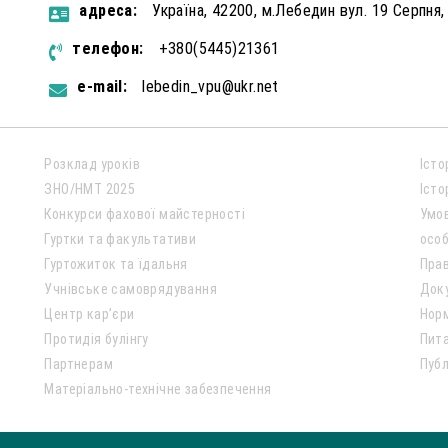
aдресa:
Україна, 42200, м.Лебедин вул. 19 Серпня,
телефон:
+380(5445)21361
e-mail:
lebedin_vpu@ukr.net
Розклад уроків
Істо
ЗНО/НМТ 2025
Істо
Конкурси фахової майстерності
Умо
Гуртки та факультативи
особ
Гуртожиток та їдальня
Пра
Учнівське самоврядування
Док
Центр кар’єри
Нор
Протидія булінгу
Пита
Партнерам
Публ
Матеріально-технічне забезпечення