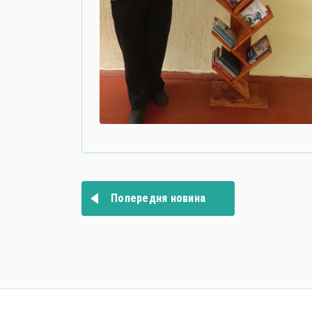
Навігація
записів
Попередня новина