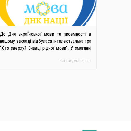
До Дня української мови та писемності в
нашому закладі відбулася інтелектуальна гра
“Хто зверху? Знавці рідної мови”. У змаганні
взяли участь команди хлопців та дівчат, які
Читати детальніше
демонстрували свої знання з української
мови та літератури, звичаїв та традицій
рідного народу. Під час гри учасники
відповідали на запитання вікторини,
розгадували мовні загадки, відгадували
твори українських класиків, назви […]