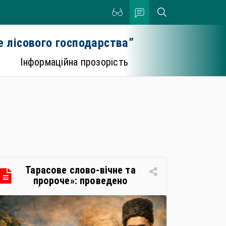
 лісового господарства”
Інформаційна прозорість
Тарасове слово-вічне та
пророче»: проведено
обласний літературний
флешмоб до 212 річчя з дня
народження Т.Г.Шевченка