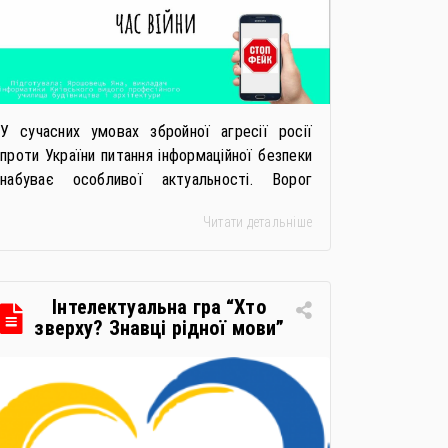
У сучасних умовах збройної агресії росії
проти України питання інформаційної безпеки
набуває особливої актуальності. Ворог
активно веде інформаційну війну, поширюючи
Читати детальніше
неправдиві повідомлення, фейки та
дезінформацію, використовує маніпуляції та
кібератаки, щоб посіяти паніку, недовіру й
розгубленість серед громадян нашої
Інтелектуальна гра “Хто
держави. Саме тому важливо бути
зверху? Знавці рідної мови”
інформаційно обережними та
відповідальними користувачами мережі. З
метою захисту себе та своїх […]