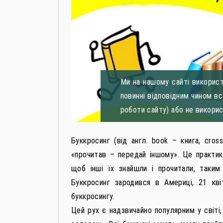
Ми на нашому сайті використ
повинні відповідним чином в
роботи сайту) або не викори
Буккросинг (від англ. book – книга, cros
«прочитав – передай іншому». Це практика
щоб інші їх знайшли і прочитали, таким
Буккросинг зародився в Америці, 21 кв
буккросингу.
Цей рух є надзвичайно популярним у світі