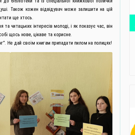
 до бібліотеки та із спеціальної книжкової полички
душі. Також кожен відвідувач може залишити на цій
читати ще хтось.
 та читацьких інтересів молоді, і як показує час, він
собі щось нове, цікаве та корисне.
г”. Не дай своїм книгам припадати пилом на полицях!