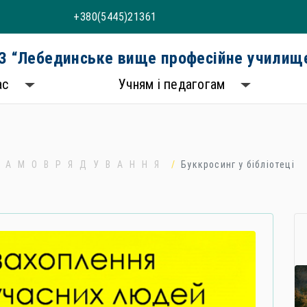
+380(5445)21361
 “Лебединське вище професійне училище
ас
Учням і педагогам
САМОВРЯДУВАННЯ
Буккросинг у бібліотеці