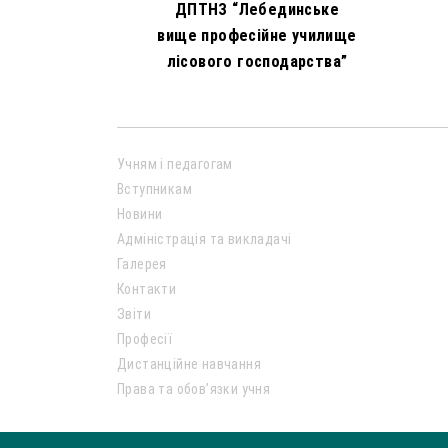
ДПТНЗ “Лебединське
вище професійне училище
лісового господарства”
Учням і педагогам
Вступникам
Новини
Адміністрація та викладачі
Галерея
Контакти
Звіти
Професії
Дистанційне навчання
Права та обов’язки учня