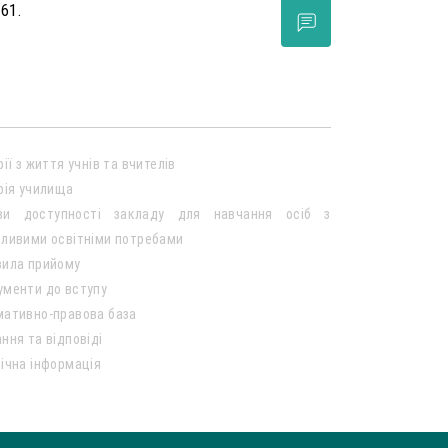
 61.
рії з життя учнів та вчителів
рія училища
ви доступності закладу для навчання осіб з
ливими освітніми потребами
вила прийому
ументи до вступу
мативно-правова база
ння та відповіді
ічна інформація