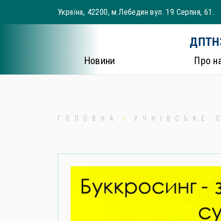
Skip
Україна, 42200, м.Лебедин вул. 19 Серпня, 61.
to
content
ДПТНЗ
Новини
Про н
ГОЛОВНА
УЧНІВСЬКЕ 