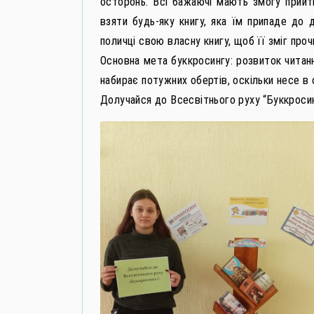
осторонь. Всі бажаючі мають змогу прийти
взяти будь-яку книгу, яка їм припаде до 
поличці свою власну книгу, щоб її зміг про
Основна мета буккросингу: розвиток читання
набирає потужних обертів, оскільки несе в 
Долучайся до Всесвітнього руху “Буккросин