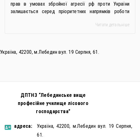
прав в умовах збройної агресії рф проти України
залишається серед пріоритетних напрямків роботи
держави. Під час війни країною-агресором активно
Читати детальніше
застосовується метод використання дітей у
збройному конфлікті, що має вигляд підбурення
громадян України до вчинення кримінальних
правопорушень проти основ національної безпеки,
Україна, 42200, м.Лебедин вул. 19 Серпня, 61.
зокрема малолітніх та неповнолітніх осіб. З метою
мінімізації […]
ДПТНЗ “Лебединське вище
професійне училище лісового
господарства”
aдресa:
Україна, 42200, м.Лебедин вул. 19 Серпня,
61.