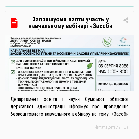
Запрошуємо взяти участь у
навчальному вебінарі «Засоби
особистої гігієни та косметичні
засоби у публічних закупівлях: як
сформувати вимоги та обрати
безпечну і якісну продукцію»
Департамент освіти і науки Сумської обласної
державної адміністрації інформує про проведення
безкоштовного навчального вебінару на тему: «Засоби
особистої гігієни та косметичні засоби у публічних
Читати детальніше
закупівлях: як сформувати вимоги та обрати безпечну і
якісну продукцію». Захід реалізується Всеукраїнською