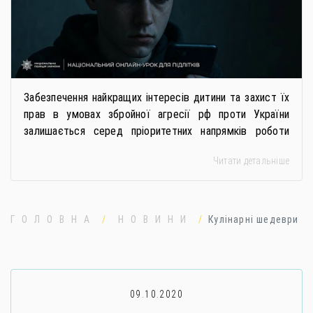
Забезпечення найкращих інтересів дитини та захист їх
прав в умовах збройної агресії рф проти України
залишається серед пріоритетних напрямків роботи
держави. Під час війни країною-агресором активно
Читати детальніше
застосовується метод використання дітей у
збройному конфлікті, що має вигляд підбурення
громадян України до вчинення кримінальних
правопорушень проти основ національної безпеки,
ГОЛОВНА
НОВИНИ
Кулінарні шедеври
зокрема малолітніх та неповнолітніх осіб. З метою
мінімізації […]
09.10.2020