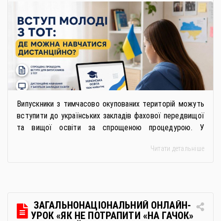
Випускники з тимчасово окупованих територій можуть
вступити до українських закладів фахової передвищої
та вищої освіти за спрощеною процедурою. У
багатьох закладах освіти доступне повне або часткове
Читати детальніше
дистанційне навчання, що дає можливість здобувати
українську освіту незалежно від місця перебування.
Для вступників із ТОТ діє спрощена процедура вступу
через Освітні центри «Освіта-Україна». Вона
передбачає: Скористатися цією процедурою […]
ЗАГАЛЬНОНАЦІОНАЛЬНИЙ ОНЛАЙН-
УРОК «ЯК НЕ ПОТРАПИТИ «НА ГАЧОК»