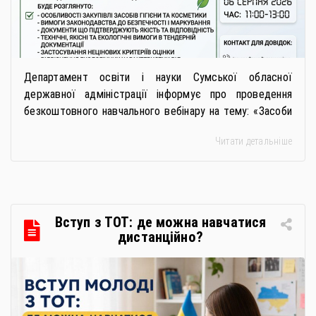
Департамент освіти і науки Сумської обласної
державної адміністрації інформує про проведення
безкоштовного навчального вебінару на тему: «Засоби
особистої гігієни та косметичні засоби у публічних
Читати детальніше
закупівлях: як сформувати вимоги та обрати безпечну і
якісну продукцію». Захід реалізується Всеукраїнською
громадською організацією «Жива планета» у співпраці
з Міністерством економіки України та ДП «Прозорро»
в межах циклу вебінарів, спрямованих […]
Вступ з ТОТ: де можна навчатися
дистанційно?