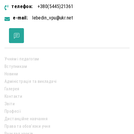
телефон:
+380(5445)21361
e-mail:
lebedin_vpu@ukr.net
Учням і педагогам
Вступникам
Новини
Адміністрація та викладачі
Галерея
Контакти
Звіти
Професії
Дистанційне навчання
Права та обов’язки учня
Розклад уроків