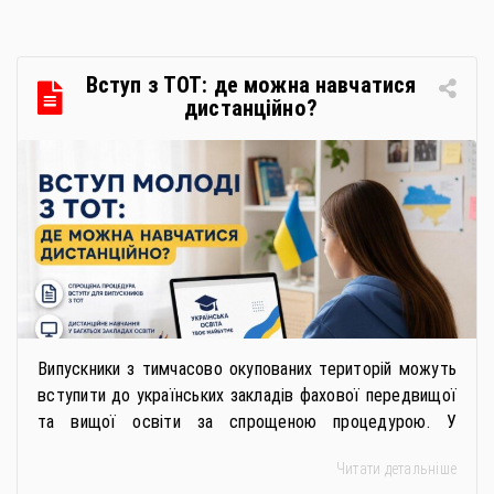
громадською організацією «Жива планета» у співпраці
з Міністерством економіки України та ДП «Прозорро»
в межах циклу вебінарів, спрямованих […]
Вступ з ТОТ: де можна навчатися
дистанційно?
Випускники з тимчасово окупованих територій можуть
вступити до українських закладів фахової передвищої
та вищої освіти за спрощеною процедурою. У
багатьох закладах освіти доступне повне або часткове
Читати детальніше
дистанційне навчання, що дає можливість здобувати