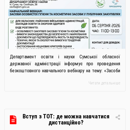
засоби у публічних закупівлях: як
сформувати вимоги та обрати
безпечну і якісну продукцію»
Департамент освіти і науки Сумської обласної
державної адміністрації інформує про проведення
безкоштовного навчального вебінару на тему: «Засоби
особистої гігієни та косметичні засоби у публічних
Читати детальніше
закупівлях: як сформувати вимоги та обрати безпечну і
якісну продукцію». Захід реалізується Всеукраїнською
громадською організацією «Жива планета» у співпраці
з Міністерством економіки України та ДП «Прозорро»
в межах циклу вебінарів, спрямованих […]
Вступ з ТОТ: де можна навчатися
дистанційно?