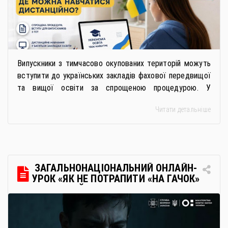
Випускники з тимчасово окупованих територій можуть
вступити до українських закладів фахової передвищої
та вищої освіти за спрощеною процедурою. У
багатьох закладах освіти доступне повне або часткове
Читати детальніше
дистанційне навчання, що дає можливість здобувати
українську освіту незалежно від місця перебування.
Для вступників із ТОТ діє спрощена процедура вступу
через Освітні центри «Освіта-Україна». Вона
передбачає: Скористатися цією процедурою […]
ЗАГАЛЬНОНАЦІОНАЛЬНИЙ ОНЛАЙН-
УРОК «ЯК НЕ ПОТРАПИТИ «НА ГАЧОК»
РОСІЙСЬКИХ СПЕЦСЛУЖБ