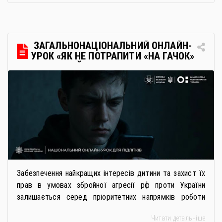
українську освіту незалежно від місця перебування.
Для вступників із ТОТ діє спрощена процедура вступу
через Освітні центри «Освіта-Україна». Вона
передбачає: Скористатися цією процедурою […]
ЗАГАЛЬНОНАЦІОНАЛЬНИЙ ОНЛАЙН-
УРОК «ЯК НЕ ПОТРАПИТИ «НА ГАЧОК»
РОСІЙСЬКИХ СПЕЦСЛУЖБ
Забезпечення найкращих інтересів дитини та захист їх
прав в умовах збройної агресії рф проти України
залишається серед пріоритетних напрямків роботи
держави. Під час війни країною-агресором активно
Читати детальніше
застосовується метод використання дітей у