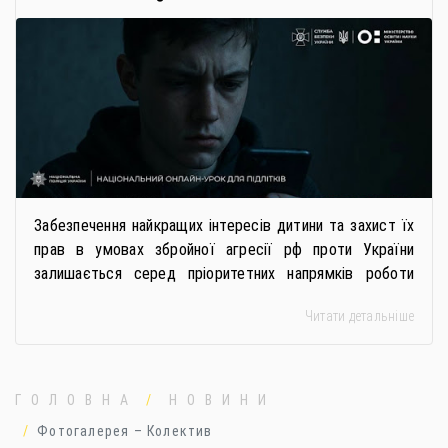
РОСІЙСЬКИХ СПЕЦСЛУЖБ
Забезпечення найкращих інтересів дитини та захист їх
прав в умовах збройної агресії рф проти України
залишається серед пріоритетних напрямків роботи
держави. Під час війни країною-агресором активно
Читати детальніше
застосовується метод використання дітей у
збройному конфлікті, що має вигляд підбурення
громадян України до вчинення кримінальних
правопорушень проти основ національної безпеки,
ГОЛОВНА
НОВИНИ
зокрема малолітніх та неповнолітніх осіб. З метою
Фотогалерея – Колектив
мінімізації […]