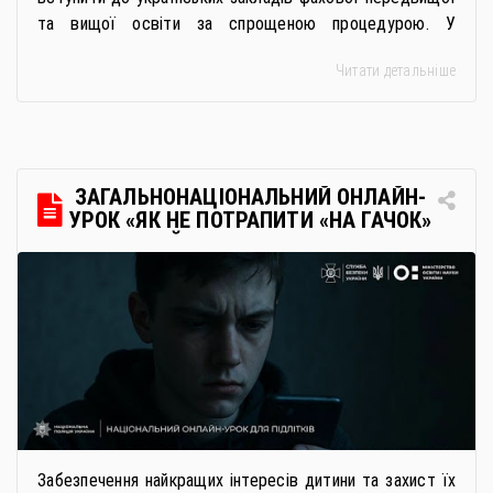
та вищої освіти за спрощеною процедурою. У
багатьох закладах освіти доступне повне або часткове
Читати детальніше
дистанційне навчання, що дає можливість здобувати
українську освіту незалежно від місця перебування.
Для вступників із ТОТ діє спрощена процедура вступу
через Освітні центри «Освіта-Україна». Вона
передбачає: Скористатися цією процедурою […]
ЗАГАЛЬНОНАЦІОНАЛЬНИЙ ОНЛАЙН-
УРОК «ЯК НЕ ПОТРАПИТИ «НА ГАЧОК»
РОСІЙСЬКИХ СПЕЦСЛУЖБ
Забезпечення найкращих інтересів дитини та захист їх