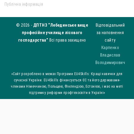
Публічна інформація
© 2026 -
ДПТНЗ “Лебединське вище
Відповідальний
професійне училище лісового
за наповнення
господарства”
Всі права захищено
сайту
Карпенко
Владислав
Володимирович
«Сайт розроблено в межах Програми EU4Skills: Кращі навички для
сучасної України. EU4Skills фінансується ЄС та його державами-
членами Німеччиною, Польщею, Фінляндією, Естонією, і має на меті
підтримку реформи профтехосвіти в Україні»