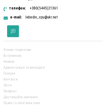
телефон:
+380(5445)21361
e-mail:
lebedin_vpu@ukr.net
Учням і педагогам
Вступникам
Новини
Адміністрація та викладачі
Галерея
Контакти
Звіти
Професії
Дистанційне навчання
Права та обов’язки учня