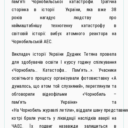
пам’яті Чорнобильської катастрофи. Трагічна
сторінка в історії України, яка вже 38
років нагадує людству про
наймаштабнішу техногенну катастрофу в
світовій історії: вибух атомного реактора на
Чорнобильській АЕС.
Викладач історії України Дудник Тетяна провела
для здобувачів освіти І курсу годину спілкування
«Чорнобиль… Катастофа… Пам’ять…». Учасники
освітнього процесу організували фотовиставку «А
думалось, що атом той слухняний», переглянули та
обговорили відеофільми «Чорнобиль –
пам’ять України» та
«На Чорнобиль журавлі летіли», віддали шану представник
котрі брали участь у ліквідації наслідків аварії на
ЧАЕС. Їх подвиг назавжди залишиться в