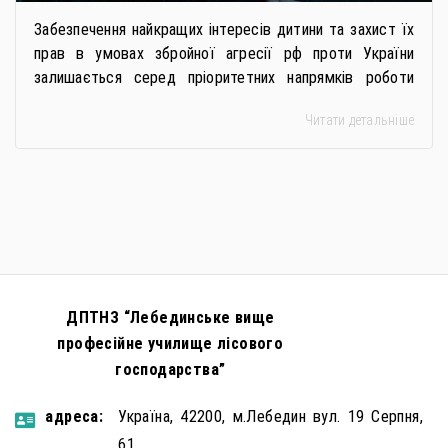
Забезпечення найкращих інтересів дитини та захист їх
прав в умовах збройної агресії рф проти України
залишається серед пріоритетних напрямків роботи
держави. Під час війни країною-агресором активно
Читати детальніше
застосовується метод використання дітей у
збройному конфлікті, що має вигляд підбурення
громадян України до вчинення кримінальних
правопорушень проти основ національної безпеки,
зокрема малолітніх та неповнолітніх осіб. З метою
мінімізації […]
ДПТНЗ “Лебединське вище
професійне училище лісового
господарства”
aдресa:
Україна, 42200, м.Лебедин вул. 19 Серпня,
61.