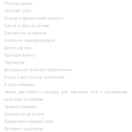
Розклад уроків
ЗНО/НМТ 2025
Конкурси фахової майстерності
Гуртки та факультативи
Гуртожиток та їдальня
Учнівське самоврядування
Центр кар’єри
Протидія булінгу
Партнерам
Матеріально-технічне забезпечення
Історії з життя учнів та вчителів
Історія училища
Умови доступності закладу для навчання осіб з особливими
освітніми потребами
Правила прийому
Документи до вступу
Нормативно-правова база
Питання та відповіді