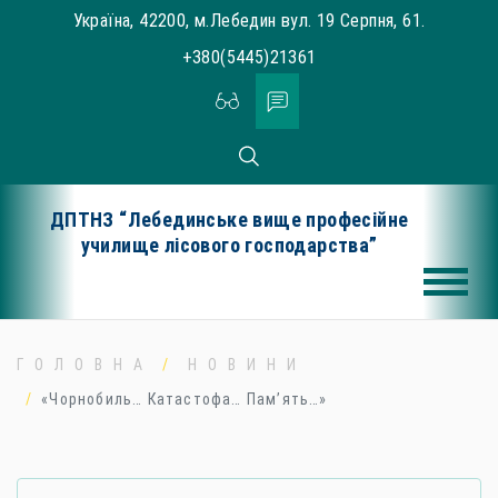
Skip
Україна, 42200, м.Лебедин вул. 19 Серпня, 61.
to
+380(5445)21361
content
ДПТНЗ “Лебединське вище професійне
училище лісового господарства”
ГОЛОВНА
НОВИНИ
«Чорнобиль… Катастофа… Пам’ять…»