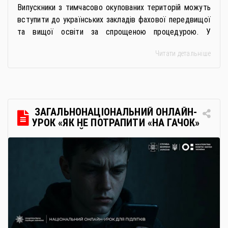
Випускники з тимчасово окупованих територій можуть
вступити до українських закладів фахової передвищої
та вищої освіти за спрощеною процедурою. У
багатьох закладах освіти доступне повне або часткове
Читати детальніше
дистанційне навчання, що дає можливість здобувати
українську освіту незалежно від місця перебування.
Для вступників із ТОТ діє спрощена процедура вступу
через Освітні центри «Освіта-Україна». Вона
передбачає: Скористатися цією процедурою […]
ЗАГАЛЬНОНАЦІОНАЛЬНИЙ ОНЛАЙН-
УРОК «ЯК НЕ ПОТРАПИТИ «НА ГАЧОК»
РОСІЙСЬКИХ СПЕЦСЛУЖБ