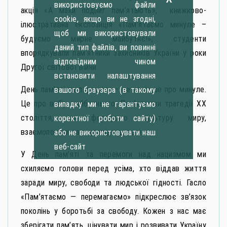
використовуємо файли
акція «А маки подвиг пам’ятають», книжково-
cookie, якщо ви не згодні,
ілюстративна експозиція «Пам’ятаємо минуле –
щоб ми використовували
будуємо мирне майбутнє!», студенти
даний тип файлів, ви повинні
впорядкували пам’ятники захисників України у роки
відповідним чином
Другої світової війни.
встановити налаштування
День пам’яті та перемоги – це не лише про минуле.
вашого браузера (в такому
Це про вибір майбутнього. Пам’ятаючи трагедії ХХ
випадку ми не гарантуємо
століття, ми формуємо культуру миру,
коректної роботи сайту)
взаємоповаги та відповідальності.
або не використовувати наш
веб-сайт
У День пам’яті та перемоги над нацизмом ми
схиляємо голови перед усіма, хто віддав життя
заради миру, свободи та людської гідності. Гасло
«Пам’ятаємо — перемагаємо» підкреслює зв’язок
поколінь у боротьбі за свободу. Кожен з нас має
зберігати пам’ять, цінувати мир і розвивати Україну