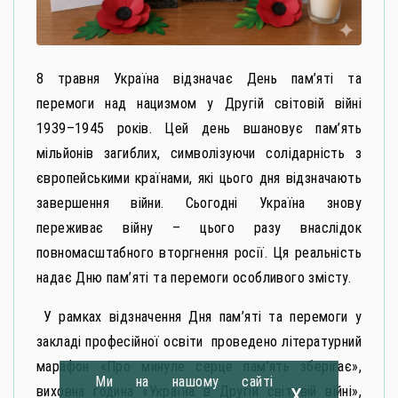
8 травня Україна відзначає День пам’яті та
перемоги над нацизмом у Другій світовій війні
1939–1945 років. Цей день вшановує пам’ять
мільйонів загиблих, символізуючи солідарність з
європейськими країнами, які цього дня відзначають
завершення війни. Сьогодні Україна знову
переживає війну – цього разу внаслідок
повномасштабного вторгнення росії. Ця реальність
надає Дню пам’яті та перемоги особливого змісту.
У рамках відзначення Дня пам’яті та перемоги у
закладі професійної освіти проведено літературний
марафон «Про минуле серце пам’ять зберігає»,
Ми на нашому сайті
x
виховна година «Україна в Другій світовій війні»,