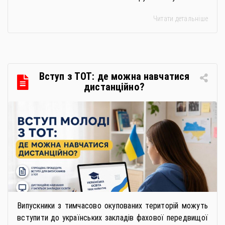
особистої гігієни та косметичні засоби у публічних
Читати детальніше
закупівлях: як сформувати вимоги та обрати безпечну і
якісну продукцію». Захід реалізується Всеукраїнською
громадською організацією «Жива планета» у співпраці
з Міністерством економіки України та ДП «Прозорро»
в межах циклу вебінарів, спрямованих […]
Вступ з ТОТ: де можна навчатися
дистанційно?
Випускники з тимчасово окупованих територій можуть
вступити до українських закладів фахової передвищої