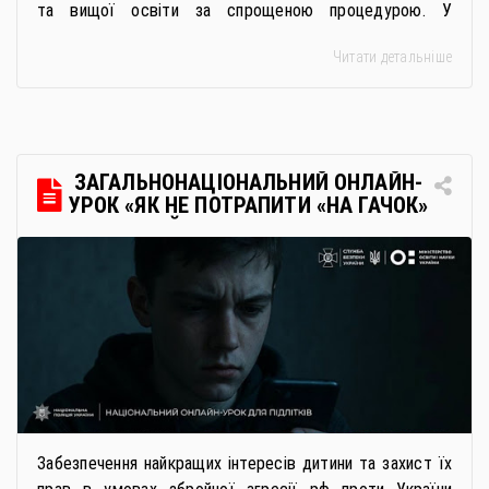
та вищої освіти за спрощеною процедурою. У
багатьох закладах освіти доступне повне або часткове
Читати детальніше
дистанційне навчання, що дає можливість здобувати
українську освіту незалежно від місця перебування.
Для вступників із ТОТ діє спрощена процедура вступу
через Освітні центри «Освіта-Україна». Вона
передбачає: Скористатися цією процедурою […]
ЗАГАЛЬНОНАЦІОНАЛЬНИЙ ОНЛАЙН-
УРОК «ЯК НЕ ПОТРАПИТИ «НА ГАЧОК»
РОСІЙСЬКИХ СПЕЦСЛУЖБ
Забезпечення найкращих інтересів дитини та захист їх