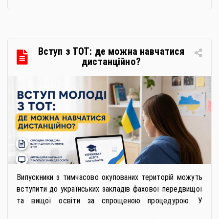
якісну продукцію». Захід реалізується Всеукраїнською
громадською організацією «Жива планета» у співпраці
з Міністерством економіки України та ДП «Прозорро»
в межах циклу вебінарів, спрямованих […]
Вступ з ТОТ: де можна навчатися
дистанційно?
Випускники з тимчасово окупованих територій можуть
вступити до українських закладів фахової передвищої
та вищої освіти за спрощеною процедурою. У
багатьох закладах освіти доступне повне або часткове