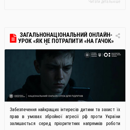
Читати детальніше
дистанційне навчання, що дає можливість здобувати
українську освіту незалежно від місця перебування.
Для вступників із ТОТ діє спрощена процедура вступу
через Освітні центри «Освіта-Україна». Вона
передбачає: Скористатися цією процедурою […]
ЗАГАЛЬНОНАЦІОНАЛЬНИЙ ОНЛАЙН-
УРОК «ЯК НЕ ПОТРАПИТИ «НА ГАЧОК»
РОСІЙСЬКИХ СПЕЦСЛУЖБ
Забезпечення найкращих інтересів дитини та захист їх
прав в умовах збройної агресії рф проти України
залишається серед пріоритетних напрямків роботи