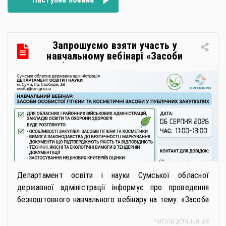
Запрошуємо взяти участь у
навчальному вебінарі «Засоби
особистої гігієни та косметичні
засоби у публічних закупівлях: як
сформувати вимоги та обрати
безпечну і якісну продукцію»
Департамент освіти і науки Сумської обласної
державної адміністрації інформує про проведення
безкоштовного навчального вебінару на тему: «Засоби
особистої гігієни та косметичні засоби у публічних
Читати детальніше
закупівлях: як сформувати вимоги та обрати безпечну і