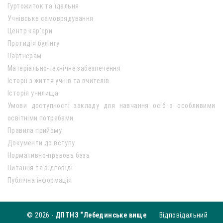
Гуртожиток та їдальня
Учнівське самоврядування
Центр кар’єри
Протидія булінгу
Партнерам
Матеріально-технічне забезпечення
Історії з життя учнів та вчителів
Історія училища
Умови доступності закладу для навчання осіб з особливими
освітніми потребами
Правила прийому
Документи до вступу
Нормативно-правова база
Питання та відповіді
Публічна інформація
© 2026 -
ДПТНЗ “Лебединське вище
Відповідальний