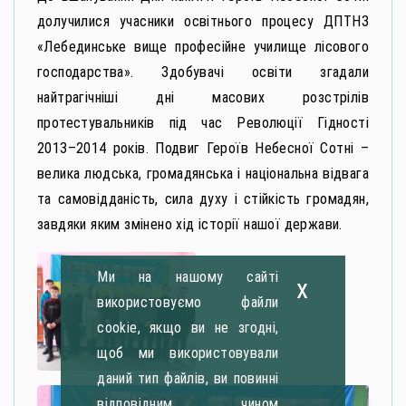
долучилися учасники освітнього процесу ДПТНЗ
«Лебединське вище професійне училище лісового
господарства». Здобувачі освіти згадали
найтрагічніші дні масових розстрілів
протестувальників під час Революції Гідності
2013–2014 років. Подвиг Героїв Небесної Сотні –
велика людська, громадянська і національна відвага
та самовідданість, сила духу і стійкість громадян,
завдяки яким змінено хід історії нашої держави.
Ми на нашому сайті
x
використовуємо файли
cookie, якщо ви не згодні,
щоб ми використовували
даний тип файлів, ви повинні
відповідним чином