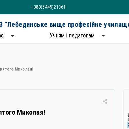
+380(5445)21361
 “Лебединське вище професійне училище
ас
Учням і педагогам
вятого Миколая!
ятого Миколая!