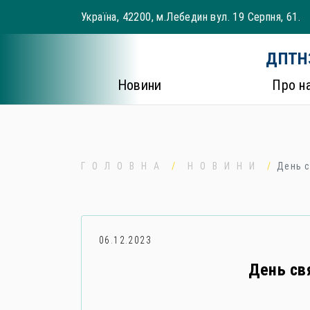
Skip
Україна, 42200, м.Лебедин вул. 19 Серпня, 61.
to
content
ДПТНЗ
Новини
Про н
ГОЛОВНА
НОВИНИ
День с
06.12.2023
День св