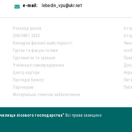
e-mail:
lebedin_vpu@ukr.net
Розклад уроків
Істо
ЗНО/НМТ 2025
Істо
Конкурси фахової майстерності
Умо
Гуртки та факультативи
особ
Гуртожиток та їдальня
Пра
Учнівське самоврядування
Док
Центр кар’єри
Нор
Протидія булінгу
Пита
Партнерам
Публ
Матеріально-технічне забезпечення
чилище лісового господарства”
Всі права захищено