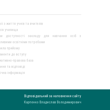
рії з життя учнів та вчителів
рія училища
ви доступності закладу для навчання осіб з
ливими освітніми потребами
вила прийому
ументи до вступу
мативно-правова база
ння та відповіді
ічна інформація
Відповідальний за наповнення сайту
Карпенко Владислав Володимирович