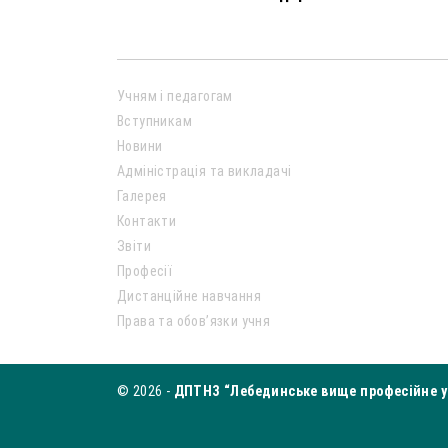
Учням і педагогам
Вступникам
Новини
Адміністрація та викладачі
Галерея
Контакти
Звіти
Професії
Дистанційне навчання
Права та обов’язки учня
© 2026 -
ДПТНЗ “Лебединське вище професійне у