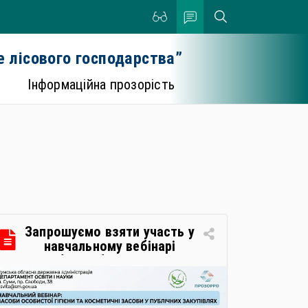
 лісового господарства”
Інформаційна прозорість
Запрошуємо взяти участь у
навчальному вебінарі
«Засоби особистої гігієни та
косметичні засоби у
публічних закупівлях: як
сформувати вимоги та