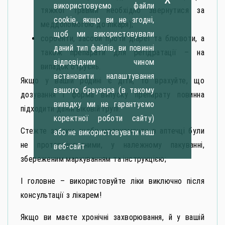
використовуємо файли
тяжкої травми необхідно звернутися за
cookie, якщо ви не згодні,
меддопомогою до лікаря);
щоб ми використовували
сорбенти, засоби проти діареї та блювоти, а
даний тип файлів, ви повинні
також препарати для регідратації – на
відповідним чином
випадок отруєнь.
встановити налаштування
Якщо у вашій родині є діти, то врахуйте, що
вашого браузера (в такому
дозування і форма випуску препарату повинна
випадку ми не гарантуємо
підходити даній віковій групі.
коректної роботи сайту)
Стежте за тим, щоби медикаменти в аптечці були
або не використовувати наш
не протермінованими, у належному пакуванні,
веб-сайт
збереженим маркуванням та інструкцією;
І головне – використовуйте ліки виключно після
консультації з лікарем!
Якщо ви маєте хронічні захворювання, й у вашій