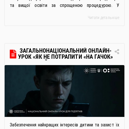
та вищої освіти за спрощеною процедурою. У
багатьох закладах освіти доступне повне або часткове
Читати детальніше
дистанційне навчання, що дає можливість здобувати
українську освіту незалежно від місця перебування.
Для вступників із ТОТ діє спрощена процедура вступу
через Освітні центри «Освіта-Україна». Вона
передбачає: Скористатися цією процедурою […]
ЗАГАЛЬНОНАЦІОНАЛЬНИЙ ОНЛАЙН-
УРОК «ЯК НЕ ПОТРАПИТИ «НА ГАЧОК»
РОСІЙСЬКИХ СПЕЦСЛУЖБ
Забезпечення найкращих інтересів дитини та захист їх