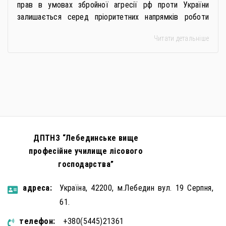
прав в умовах збройної агресії рф проти України
залишається серед пріоритетних напрямків роботи
держави. Під час війни країною-агресором активно
Читати детальніше
застосовується метод використання дітей у
збройному конфлікті, що має вигляд підбурення
громадян України до вчинення кримінальних
правопорушень проти основ національної безпеки,
зокрема малолітніх та неповнолітніх осіб. З метою
мінімізації […]
ДПТНЗ “Лебединське вище
професійне училище лісового
господарства”
aдресa:
Україна, 42200, м.Лебедин вул. 19 Серпня,
61.
телефон:
+380(5445)21361