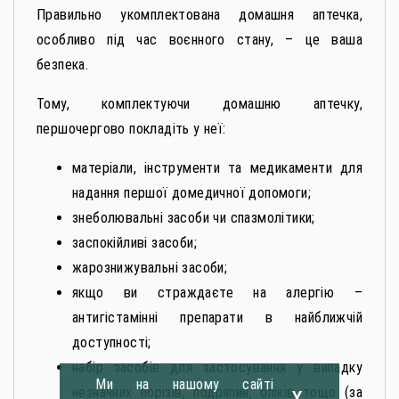
Правильно укомплектована домашня аптечка,
особливо під час воєнного стану, – це ваша
безпека.
Тому, комплектуючи домашню аптечку,
першочергово покладіть у неї:
матеріали, інструменти та медикаменти для
надання першої домедичної допомоги;
знеболювальні засоби чи спазмолітики;
заспокійливі засоби;
жарознижувальні засоби;
якщо ви страждаєте на алергію –
антигістамінні препарати в найближчій
доступності;
набір засобів для застосування у випадку
Ми на нашому сайті
x
незначних порізів, подряпин, опіків тощо (за