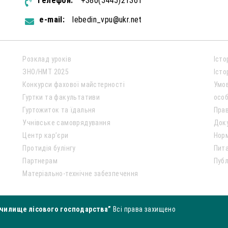
телефон:
+380(5445)21361
e-mail:
lebedin_vpu@ukr.net
Розклад уроків
Істо
ЗНО/НМТ 2025
Істо
Конкурси фахової майстерності
Умо
Гуртки та факультативи
особ
Гуртожиток та їдальня
Пра
Учнівське самоврядування
Док
Центр кар’єри
Нор
Протидія булінгу
Пита
Партнерам
Публ
Матеріально-технічне забезпечення
чилище лісового господарства”
Всі права захищено