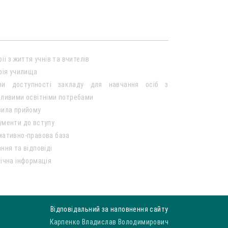
рії з життя учнів та вчителів
рія училища
ви доступності закладу для навчання осіб з
ливими освітніми потребами
вила прийому
ументи до вступу
мативно-правова база
ння та відповіді
ічна інформація
Відповідальний за наповнення сайту
Карпенко Владислав Володимирович