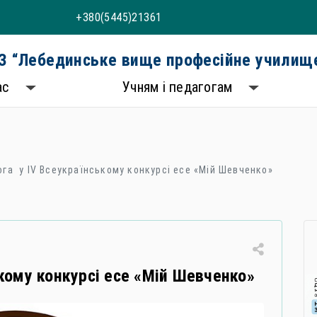
+380(5445)21361
 “Лебединське вище професійне училище
ас
Учням і педагогам
га у ІV Всеукраїнському конкурсі есе «Мій Шевченко»
кому конкурсі есе «Мій Шевченко»