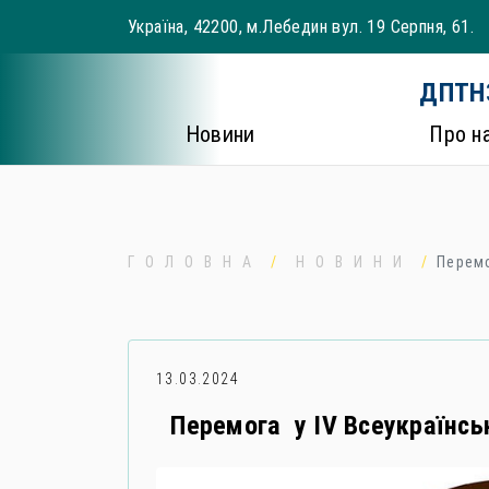
Skip
Україна, 42200, м.Лебедин вул. 19 Серпня, 61.
to
content
ДПТНЗ
Новини
Про н
ГОЛОВНА
НОВИНИ
Перемо
13.03.2024
Перемога у ІV Всеукраїнсь