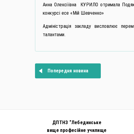
Анна Олексіївна КУРИЛО отримала Подяк
конкурсі есе «Мій Шевченко»
Адміністрація закладу висловлює пер
талантами.
Навігація
записів
Попередня новина
ДПТНЗ “Лебединське
вище професійне училище