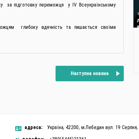
у за підготовку переможця у ІV Всеукраїнському
еможцям глибоку вдячність та пишається своїми
Наступна новина
aдресa:
Україна, 42200, м.Лебедин вул. 19 Серпня,