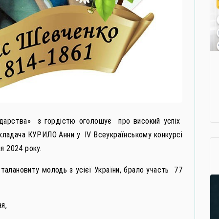
дарства» з гордістю оголошує про високий успіх
ладача КУРИЛО Анни у ІV Всеукраїнському конкурсі
я 2024 року.
 талановиту молодь з усієї України, брало участь 77
я,