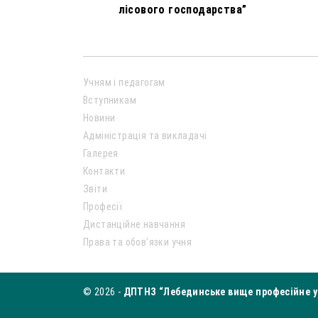
лісового господарства”
Учням і педагогам
Вступникам
Новини
Адміністрація та викладачі
Галерея
Контакти
Звіти
Професії
Дистанційне навчання
Права та обов’язки учня
© 2026 -
ДПТНЗ “Лебединське вище професійне у