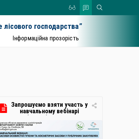
 лісового господарства”
Інформаційна прозорість
Запрошуємо взяти участь у
навчальному вебінарі
«Засоби особистої гігієни та
косметичні засоби у
публічних закупівлях: як
сформувати вимоги та