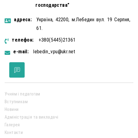
господарства”
aдресa:
Україна, 42200, м.Лебедин вул. 19 Серпня,
61.
телефон:
+380(5445)21361
e-mail:
lebedin_vpu@ukr.net
Учням і педагогам
Вступникам
Новини
Адміністрація та викладачі
Галерея
Контакти