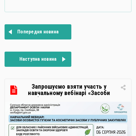
Навігація
Попередня новина
записів
Наступна новина
Запрошуємо взяти участь у
навчальному вебінарі «Засоби
особистої гігієни та косметичні
засоби у публічних закупівлях: як
сформувати вимоги та обрати
безпечну і якісну продукцію»