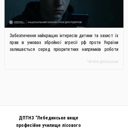
Забезпечення найкращих інтересів дитини та захист їх
прав в умовах збройної агресії рф проти України
залишається серед пріоритетних напрямків роботи
держави. Під час війни країною-агресором активно
Читати детальніше
застосовується метод використання дітей у
збройному конфлікті, що має вигляд підбурення
громадян України до вчинення кримінальних
правопорушень проти основ національної безпеки,
зокрема малолітніх та неповнолітніх осіб. З метою
мінімізації […]
ДПТНЗ “Лебединське вище
професійне училище лісового