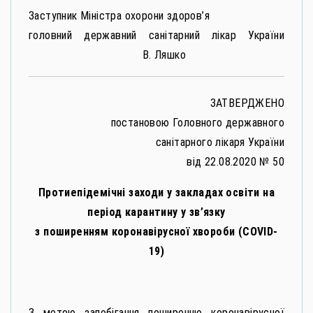
Заступник Міністра охорони здоров’я
головний державний санітарний лікар України
В. Ляшко
ЗАТВЕРДЖЕНО
постановою Головного державного
санітарного лікаря України
від 22.08.2020 № 50
Протиепідемічні заходи у закладах освіти на
період карантину у зв’язку
з поширенням коронавірусної хвороби (
СО
VID
-
19
)
З метою запобігання поширенню коронавірусної