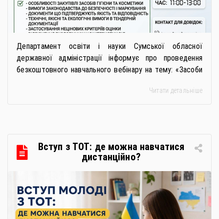
Департамент освіти і науки Сумської обласної
державної адміністрації інформує про проведення
безкоштовного навчального вебінару на тему: «Засоби
особистої гігієни та косметичні засоби у публічних
Читати детальніше
закупівлях: як сформувати вимоги та обрати безпечну і
якісну продукцію». Захід реалізується Всеукраїнською
громадською організацією «Жива планета» у співпраці
з Міністерством економіки України та ДП «Прозорро»
в межах циклу вебінарів, спрямованих […]
Вступ з ТОТ: де можна навчатися
дистанційно?