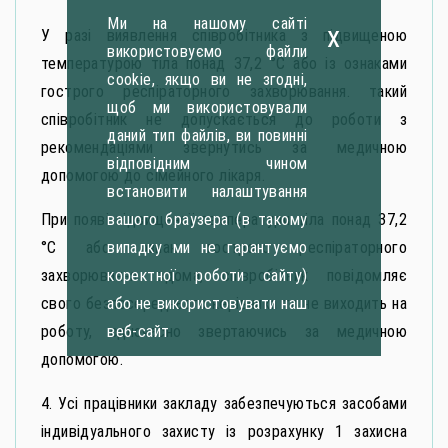
Ми на нашому сайті
x
У разі виявлення співробітника з підвищеною
використовуємо файли
температурою тіла понад 37,2 °C або із ознаками
cookie, якщо ви не згодні,
гострого респіраторного захворювання. такий
щоб ми використовували
співробітник не допускається до роботи з
даний тип файлів, ви повинні
рекомендаціями звернутись за медичною
відповідним чином
допомогою до сімейного лікаря.
встановити налаштування
При появі підвищеної температури тіла понад 37,2
вашого браузера (в такому
°C або ознак гострого респіраторного
випадку ми не гарантуємо
захворювання вдома, співробітник повідомляє
коректної роботи сайту)
свого безпосереднього керівника та не виходить на
або не використовувати наш
роботу, одночасно звертаючись за медичною
веб-сайт
допомогою.
4. Усі працівники закладу забезпечуються засобами
індивідуального захисту із розрахунку 1 захисна