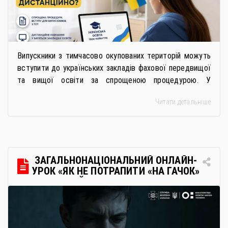
Випускники з тимчасово окупованих територій можуть
вступити до українських закладів фахової передвищої
та вищої освіти за спрощеною процедурою. У
багатьох закладах освіти доступне повне або часткове
Читати детальніше
дистанційне навчання, що дає можливість здобувати
українську освіту незалежно від місця перебування.
Для вступників із ТОТ діє спрощена процедура вступу
через Освітні центри «Освіта-Україна». Вона
передбачає: Скористатися цією процедурою […]
ЗАГАЛЬНОНАЦІОНАЛЬНИЙ ОНЛАЙН-
УРОК «ЯК НЕ ПОТРАПИТИ «НА ГАЧОК»
РОСІЙСЬКИХ СПЕЦСЛУЖБ