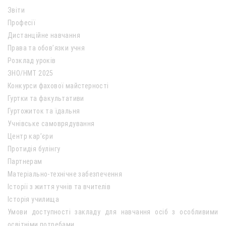
Звіти
Професії
Дистанційне навчання
Права та обов’язки учня
Розклад уроків
ЗНО/НМТ 2025
Конкурси фахової майстерності
Гуртки та факультативи
Гуртожиток та їдальня
Учнівське самоврядування
Центр кар’єри
Протидія булінгу
Партнерам
Матеріально-технічне забезпечення
Історії з життя учнів та вчителів
Історія училища
Умови доступності закладу для навчання осіб з особливими
освітніми потребами