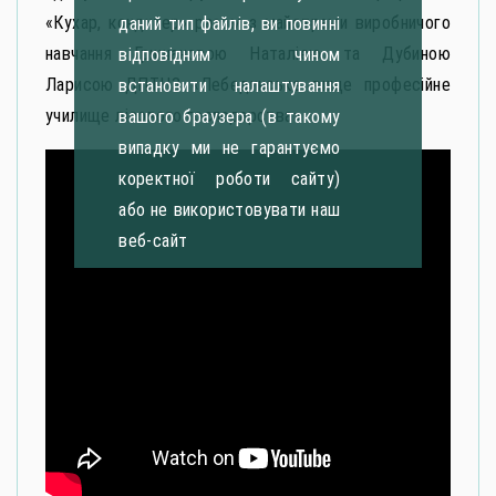
«Кухар, кондитер» разом з майстрами виробничого
даний тип файлів, ви повинні
навчання Гришановою Наталією та Дубиною
відповідним чином
Ларисою ДПТНЗ «Лебединське вище професійне
встановити налаштування
училище лісового господарства»
вашого браузера (в такому
випадку ми не гарантуємо
коректної роботи сайту)
або не використовувати наш
веб-сайт