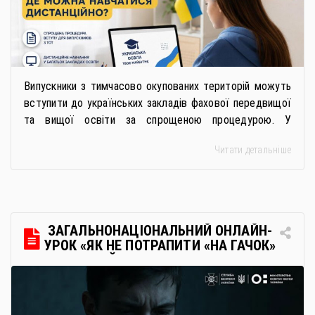
Випускники з тимчасово окупованих територій можуть
вступити до українських закладів фахової передвищої
та вищої освіти за спрощеною процедурою. У
багатьох закладах освіти доступне повне або часткове
Читати детальніше
дистанційне навчання, що дає можливість здобувати
українську освіту незалежно від місця перебування.
Для вступників із ТОТ діє спрощена процедура вступу
через Освітні центри «Освіта-Україна». Вона
передбачає: Скористатися цією процедурою […]
ЗАГАЛЬНОНАЦІОНАЛЬНИЙ ОНЛАЙН-
УРОК «ЯК НЕ ПОТРАПИТИ «НА ГАЧОК»
РОСІЙСЬКИХ СПЕЦСЛУЖБ