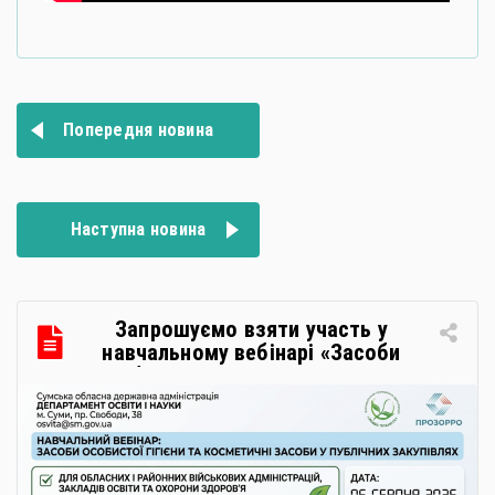
Навігація
Попередня новина
записів
Наступна новина
Запрошуємо взяти участь у
навчальному вебінарі «Засоби
особистої гігієни та косметичні
засоби у публічних закупівлях: як
сформувати вимоги та обрати
безпечну і якісну продукцію»