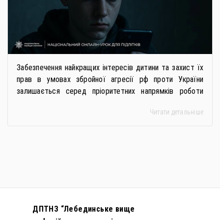
Забезпечення найкращих інтересів дитини та захист їх
прав в умовах збройної агресії рф проти України
залишається серед пріоритетних напрямків роботи
держави. Під час війни країною-агресором активно
Читати детальніше
застосовується метод використання дітей у
збройному конфлікті, що має вигляд підбурення
громадян України до вчинення кримінальних
правопорушень проти основ національної безпеки,
зокрема малолітніх та неповнолітніх осіб. З метою
мінімізації […]
ДПТНЗ “Лебединське вище