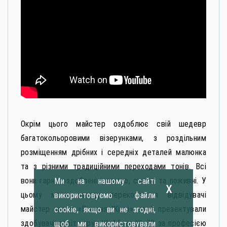
Окрім цього майстер оздоблює свій шедевр
багатокольоровими візерунками, з роздільним
розміщенням дрібних і середніх деталей малюнка
та з різними традиційними переходами тонів. Всі
вони гарно оздоблені і, звісно, смачні та поживні. У
Ми на нашому сайті
x
цьому мали нагоду переконатися відвідувачі
використовуємо файли
майстер класу «Вітання Жінці», який презентували
cookie, якщо ви не згодні,
здобувачі освіти груп № 15 та № 32 за професією
щоб ми використовували