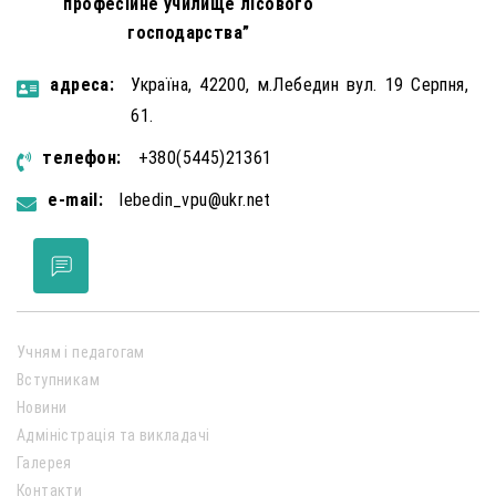
професійне училище лісового
господарства”
aдресa:
Україна, 42200, м.Лебедин вул. 19 Серпня,
61.
телефон:
+380(5445)21361
e-mail:
lebedin_vpu@ukr.net
Учням і педагогам
Вступникам
Новини
Адміністрація та викладачі
Галерея
Контакти