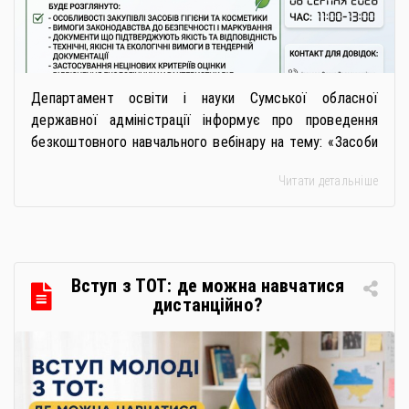
Департамент освіти і науки Сумської обласної
державної адміністрації інформує про проведення
безкоштовного навчального вебінару на тему: «Засоби
особистої гігієни та косметичні засоби у публічних
Читати детальніше
закупівлях: як сформувати вимоги та обрати безпечну і
якісну продукцію». Захід реалізується Всеукраїнською
громадською організацією «Жива планета» у співпраці
з Міністерством економіки України та ДП «Прозорро»
в межах циклу вебінарів, спрямованих […]
Вступ з ТОТ: де можна навчатися
дистанційно?