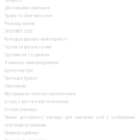
Професії
Дистанційне навчання
Права та обов’язки учня
Розклад уроків
ЗНО/НМТ 2025
Конкурси фахової майстерності
Гуртки та факультативи
Гуртожиток та їдальня
Учнівське самоврядування
Центр кар’єри
Протидія булінгу
Партнерам
Матеріально-технічне забезпечення
Історії з життя учнів та вчителів
Історія училища
Умови доступності закладу для навчання осіб з особливими
освітніми потребами
Правила прийому