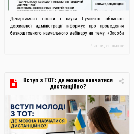
Департамент освіти і науки Сумської обласної
державної адміністрації інформує про проведення
безкоштовного навчального вебінару на тему: «Засоби
особистої гігієни та косметичні засоби у публічних
Читати детальніше
закупівлях: як сформувати вимоги та обрати безпечну і
якісну продукцію». Захід реалізується Всеукраїнською
громадською організацією «Жива планета» у співпраці
з Міністерством економіки України та ДП «Прозорро»
в межах циклу вебінарів, спрямованих […]
Вступ з ТОТ: де можна навчатися
дистанційно?