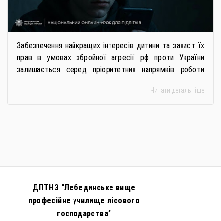
Забезпечення найкращих інтересів дитини та захист їх
прав в умовах збройної агресії рф проти України
залишається серед пріоритетних напрямків роботи
держави. Під час війни країною-агресором активно
Читати детальніше
застосовується метод використання дітей у
збройному конфлікті, що має вигляд підбурення
громадян України до вчинення кримінальних
правопорушень проти основ національної безпеки,
зокрема малолітніх та неповнолітніх осіб. З метою
мінімізації […]
ДПТНЗ “Лебединське вище
професійне училище лісового
господарства”