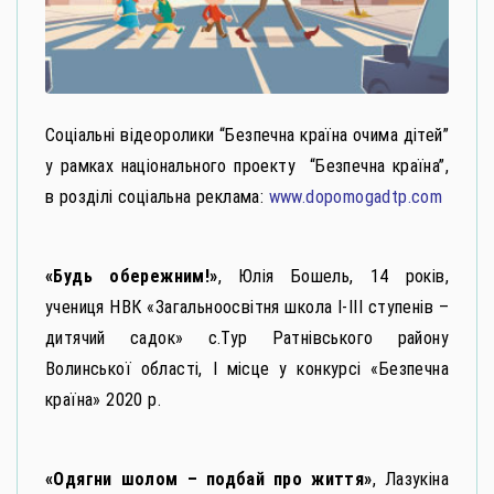
Соціальні відеоролики “Безпечна країна очима дітей”
у рамках національного проекту “Безпечна країна”,
в розділі соціальна реклама:
www.dopomogadtp.com
«Будь обережним!»
, Юлія Бошель, 14 років,
учениця НВК «Загальноосвітня школа І-ІІІ ступенів –
дитячий садок» с.Тур Ратнівського району
Волинської області, І місце у конкурсі «Безпечна
країна» 2020 р.
«Одягни шолом – подбай про життя»
, Лазукіна