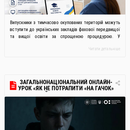
Випускники з тимчасово окупованих територій можуть
вступити до українських закладів фахової передвищої
та вищої освіти за спрощеною процедурою. У
багатьох закладах освіти доступне повне або часткове
Читати детальніше
дистанційне навчання, що дає можливість здобувати
українську освіту незалежно від місця перебування.
Для вступників із ТОТ діє спрощена процедура вступу
через Освітні центри «Освіта-Україна». Вона
передбачає: Скористатися цією процедурою […]
ЗАГАЛЬНОНАЦІОНАЛЬНИЙ ОНЛАЙН-
УРОК «ЯК НЕ ПОТРАПИТИ «НА ГАЧОК»
РОСІЙСЬКИХ СПЕЦСЛУЖБ