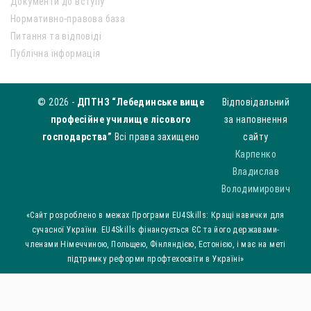
Документи до вступу
Нормативно-правова база
Питання та відповіді
Публічна інформація
© 2026 -
ДПТНЗ “Лебединське вище
Відповідальний
професійне училище лісового
за наповнення
господарства”
Всі права захищено
сайту
Карпенко
Владислав
Володимирович
«Сайт розроблено в межах Програми EU4Skills: Кращі навички для
сучасної України. EU4Skills фінансується ЄС та його державами-
членами Німеччиною, Польщею, Фінляндією, Естонією, і має на меті
підтримку реформи профтехосвіти в Україні»