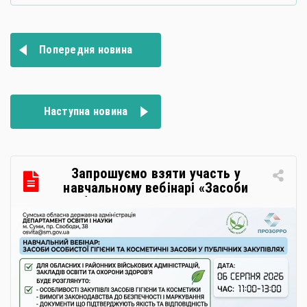
Навігація
Попередня новина
записів
Наступна новина
Запрошуємо взяти участь у
навчальному вебінарі «Засоби
особистої гігієни та косметичні
засоби у публічних закупівлях: як
сформувати вимоги та обрати
безпечну і якісну продукцію»