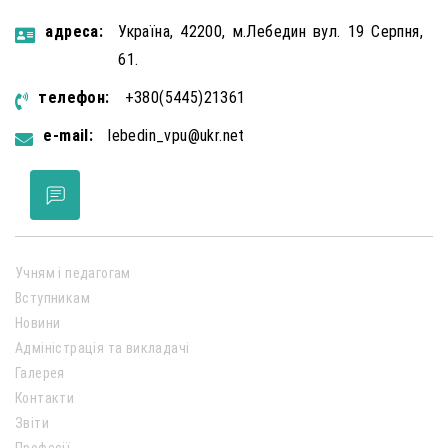
aдресa:
Україна, 42200, м.Лебедин вул. 19 Серпня,
61.
телефон:
+380(5445)21361
e-mail:
lebedin_vpu@ukr.net
Учням і педагогам
Вступникам
Новини
Адміністрація та викладачі
Галерея
Контакти
Звіти