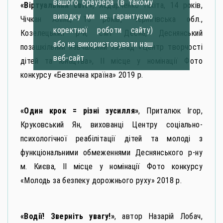
вашого браузера (в такому
«Віртуальний світ»
, Ходарченко Нікіта, 14 років,
випадку ми не гарантуємо
Чічкан Аліна, 15 років, Чернігівська обл.,
коректної роботи сайту)
Козелецький р-н, смт Десна, Деснянський
або не використовувати наш
позашкільний навчальний заклад «Центр творчості
веб-сайт
дітей та юнацтва», ІІ місце у номінації Фото
конкурсу «Безпечна країна» 2019 р.
«Один крок = різні зусилля»
, Приталюк Ігор,
Круковський Ян, вихованці Центру соціально-
психологічної реабілітації дітей та молоді з
функціональними обмеженнями Деснянського р-ну
м. Києва, ІІ місце у номінації Фото конкурсу
«Молодь за безпеку дорожнього руху» 2018 р.
«Водії! Зверніть увагу!»
, автор Назарій Лобач,