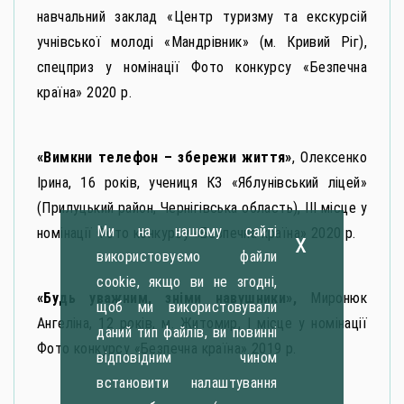
навчальний заклад «Центр туризму та екскурсій
учнівської молоді «Мандрівник» (м. Кривий Ріг),
спецприз у номінації Фото конкурсу «Безпечна
країна» 2020 р.
«Вимкни телефон – збережи життя»
, Олексенко
Ірина, 16 років, учениця КЗ «Яблунівський ліцей»
(Прилуцький район, Чернігівська область), ІІІ місце у
Ми на нашому сайті
номінації Фото конкурсу «Безпечна країна» 2020 р.
x
використовуємо файли
cookie, якщо ви не згодні,
«Будь уважним, зніми навушники»,
Миронюк
щоб ми використовували
Ангеліна, 12 років, м. Житомир, І місце у номінації
даний тип файлів, ви повинні
Фото конкурсу «Безпечна країна» 2019 р.
відповідним чином
встановити налаштування