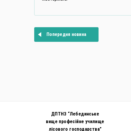
Навігація
записів
Попередня новина
ДПТНЗ “Лебединське
вище професійне училище
лісового господарства”