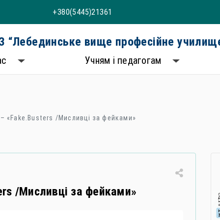
+380(5445)21361
 “Лебединське вище професійне училище
ас
Учням і педагогам
 – «Fake.Busters /Мисливці за фейками»
ters /Мисливці за фейками»