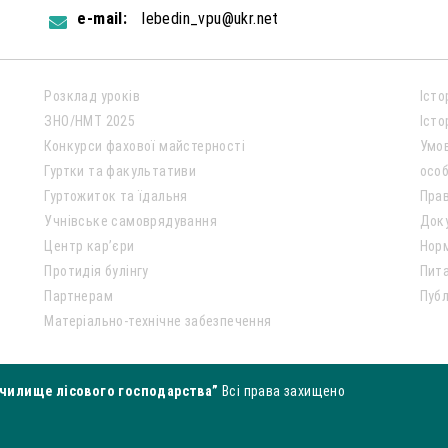
e-mail:
lebedin_vpu@ukr.net
Розклад уроків
Істо
ЗНО/НМТ 2025
Істо
Конкурси фахової майстерності
Умо
Гуртки та факультативи
особ
Гуртожиток та їдальня
Пра
Учнівське самоврядування
Док
Центр кар’єри
Нор
Протидія булінгу
Пита
Партнерам
Публ
Матеріально-технічне забезпечення
чилище лісового господарства”
Всі права захищено