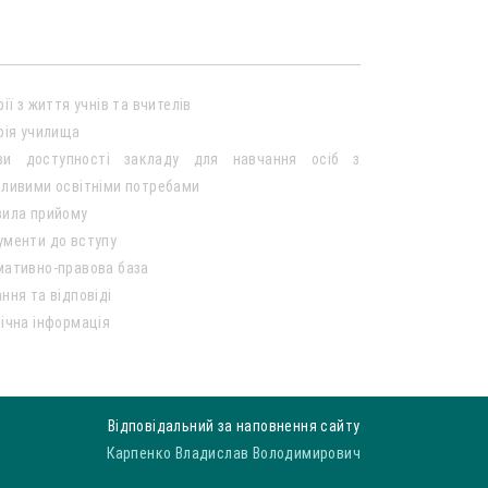
рії з життя учнів та вчителів
рія училища
ви доступності закладу для навчання осіб з
ливими освітніми потребами
вила прийому
ументи до вступу
мативно-правова база
ння та відповіді
ічна інформація
Відповідальний за наповнення сайту
Карпенко Владислав Володимирович