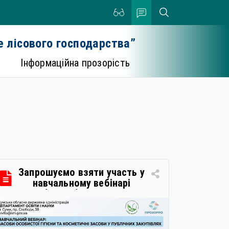
 лісового господарства”
Інформаційна прозорість
Запрошуємо взяти участь у
навчальному вебінарі
«Засоби особистої гігієни та
косметичні засоби у
публічних закупівлях: як
сформувати вимоги та