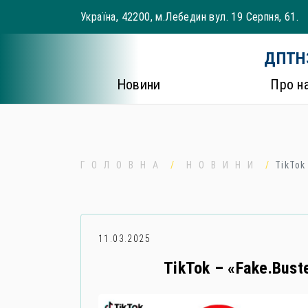
Skip
Україна, 42200, м.Лебедин вул. 19 Серпня, 61.
to
content
ДПТНЗ
Новини
Про н
ГОЛОВНА
НОВИНИ
TikTok
11.03.2025
TikTok – «Fake.Bus