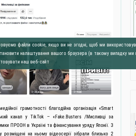
овуємо файли cookie, якщо ви не згодні, щоб ми використовува
становити налаштування вашого браузера (в такому випадку ми 
стовувати наш веб-сайт
едійної грамотності благодійна організація «Smart
ький канал у TikTok – «Fake.Busters /Мисливці за
имки ПРООН в Україні та фінансування уряду Японії. З
у розміщені на ньому відеосерії зібрали близько 2