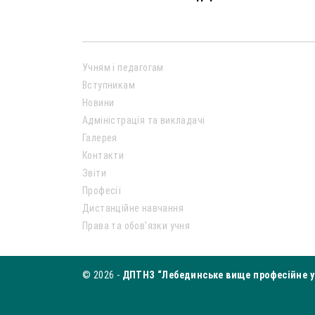
Учням і педагогам
Вступникам
Новини
Адміністрація та викладачі
Галерея
Контакти
Звіти
Професії
Дистанційне навчання
Права та обов’язки учня
© 2026 -
ДПТНЗ “Лебединське вище професійне у