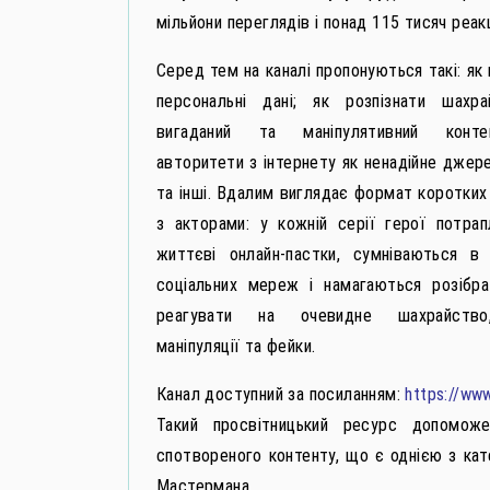
мільйони переглядів і понад 115 тисяч реакц
Серед тем на каналі пропонуються такі: як
персональні дані; як розпізнати шахра
вигаданий та маніпулятивний контен
авторитети з інтернету як ненадійне джер
та інші. Вдалим виглядає формат коротких
з акторами: у кожній серії герої потрап
життєві онлайн-пастки, сумніваються в 
соціальних мереж і намагаються розібра
реагувати на очевидне шахрайство,
маніпуляції та фейки.
Канал доступний за посиланням:
https://ww
Такий просвітницький ресурс допоможе
спотвореного контенту, що є однією з кат
Мастермана.