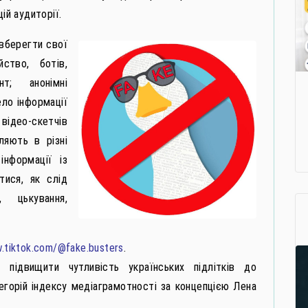
ій аудиторії.
 вберегти свої
йство, ботів,
т; анонімні
ело інформації
 відео-скетчів
ляють в різні
інформації із
тися, як слід
 цькування,
w.tiktok.com/@fake.busters
.
 підвищити чутливість українських підлітків до
егорій індексу медіаграмотності за концепцією Лена