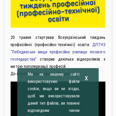
20 травня стартував Всеукраїнський тиждень
професійної (професійно-технічної) освіти.
ДПТНЗ
“Лебединське вище професійне училище лісового
господарства”
створив декілька відеороликів з
метою популяризації професій.
До вашої уваги професія “Кондитер”
Ми на нашому сайті
x
використовуємо файли
cookie, якщо ви не згодні,
щоб ми використовували
даний тип файлів, ви повинні
відповідним чином