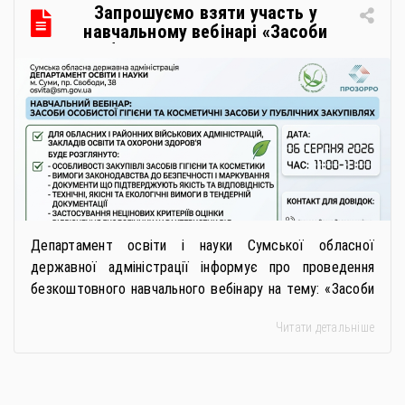
Запрошуємо взяти участь у
навчальному вебінарі «Засоби
особистої гігієни та косметичні
засоби у публічних закупівлях: як
сформувати вимоги та обрати
безпечну і якісну продукцію»
Департамент освіти і науки Сумської обласної
державної адміністрації інформує про проведення
безкоштовного навчального вебінару на тему: «Засоби
особистої гігієни та косметичні засоби у публічних
Читати детальніше
закупівлях: як сформувати вимоги та обрати безпечну і
якісну продукцію». Захід реалізується Всеукраїнською
громадською організацією «Жива планета» у співпраці
з Міністерством економіки України та ДП «Прозорро»