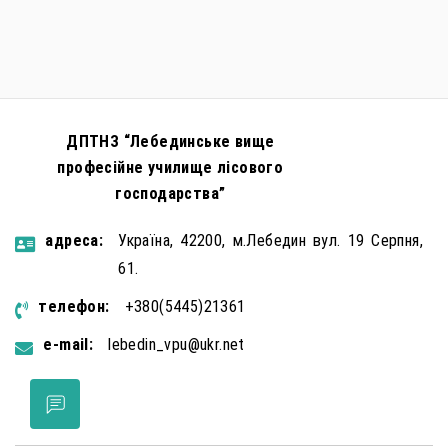
правопорушень проти основ національної безпеки,
зокрема малолітніх та неповнолітніх осіб. З метою
мінімізації […]
ДПТНЗ “Лебединське вище
професійне училище лісового
господарства”
aдресa:
Україна, 42200, м.Лебедин вул. 19 Серпня,
61.
телефон:
+380(5445)21361
e-mail:
lebedin_vpu@ukr.net