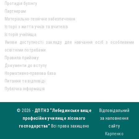
Протидія булінгу
Партнерам
Матеріально-технічне забезпечення
Історії з життя учнів та вчителів
Історія училища
Умови доступності закладу для навчання осіб з особливими
освітніми потребами
Правила прийому
Документи до вступу
Нормативно-правова база
Питання та відповіді
Публічна інформація
© 2026 -
ДПТНЗ “Лебединське вище
Відповідальний
професійне училище лісового
за наповнення
господарства”
Всі права захищено
сайту
Карпенко