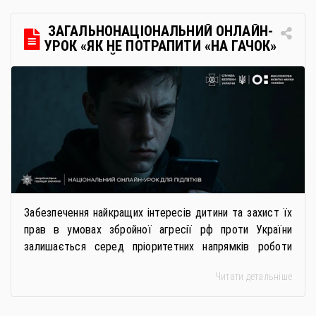
через Освітні центри «Освіта-Україна». Вона
передбачає: Скористатися цією процедурою […]
ЗАГАЛЬНОНАЦІОНАЛЬНИЙ ОНЛАЙН-
УРОК «ЯК НЕ ПОТРАПИТИ «НА ГАЧОК»
РОСІЙСЬКИХ СПЕЦСЛУЖБ
Забезпечення найкращих інтересів дитини та захист їх
прав в умовах збройної агресії рф проти України
залишається серед пріоритетних напрямків роботи
держави. Під час війни країною-агресором активно
Читати детальніше
застосовується метод використання дітей у
збройному конфлікті, що має вигляд підбурення
громадян України до вчинення кримінальних