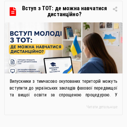
в межах циклу вебінарів, спрямованих […]
Вступ з ТОТ: де можна навчатися
дистанційно?
Випускники з тимчасово окупованих територій можуть
вступити до українських закладів фахової передвищої
та вищої освіти за спрощеною процедурою. У
багатьох закладах освіти доступне повне або часткове
Читати детальніше
дистанційне навчання, що дає можливість здобувати
українську освіту незалежно від місця перебування.
Для вступників із ТОТ діє спрощена процедура вступу