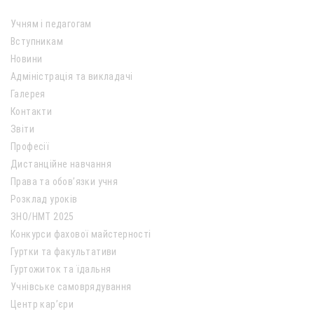
Учням і педагогам
Вступникам
Новини
Адміністрація та викладачі
Галерея
Контакти
Звіти
Професії
Дистанційне навчання
Права та обов’язки учня
Розклад уроків
ЗНО/НМТ 2025
Конкурси фахової майстерності
Гуртки та факультативи
Гуртожиток та їдальня
Учнівське самоврядування
Центр кар’єри